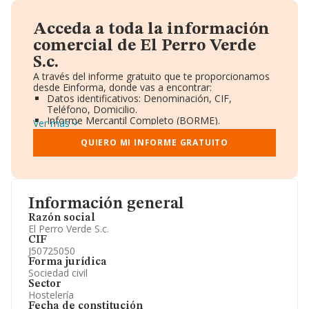
Acceda a toda la información
comercial de El Perro Verde
S.c.
A través del informe gratuito que te proporcionamos
desde Einforma, donde vas a encontrar:
Datos identificativos: Denominación, CIF,
Teléfono, Domicilio.
Informe Mercantil Completo (BORME).
Ver más
Gráficos de Evolución Ventas y Empleados.
Consejo de Administración y Administradores.
QUIERO MI INFORME GRATUITO
Directivos y Ejecutivos.
Accionistas.
Participaciones y Vinculaciones en otras empresas.
Artículos de prensa publicados sobre la empresa.
Información oficial y registral complementaria.
Información general
Razón social
El Perro Verde S.c.
CIF
J50725050
Forma jurídica
Sociedad civil
Sector
Hostelería
Fecha de constitución