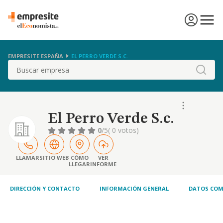
EMPRESITE ESPAÑA
EL PERRO VERDE S.C.
Buscar
El Perro Verde S.c.
0
/5
( 0 votos)
LLAMAR
SITIO WEB
CÓMO
VER
LLEGAR
INFORME
DIRECCIÓN Y CONTACTO
INFORMACIÓN GENERAL
DATOS COM