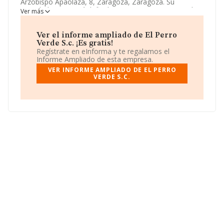
Arzobispo Apaolaza, 8, Zaragoza, Zaragoza. Su
actividad CNAE está definida como 5630 - Servicios de
Ver más
bebidas. La forma jurídica de
El Perro Verde S.c.
es
Sociedad civil.
Ver el informe ampliado de El Perro
Verde S.c. ¡Es gratis!
Regístrate en eInforma y te regalamos el
Informe Ampliado de esta empresa.
VER INFORME AMPLIADO DE EL PERRO
VERDE S.C.