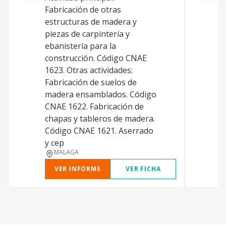
F
Fabricación de otras
e
estructuras de madera y
p
piezas de carpintería y
e
ebanistería para la
c
construcción. Código CNAE
1623. Otras actividades:
Fabricación de suelos de
madera ensamblados. Código
CNAE 1622. Fabricación de
chapas y tableros de madera.
Código CNAE 1621. Aserrado
y cep
MALAGA
VER INFORME
VER FICHA