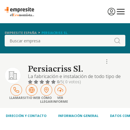
EMPRESITE ESPAÑA
PERSIACRISS SL.
Buscar
Persiacriss Sl.
La fabricación e instalación de todo tipo de
ventanas y persianas
0
/5
( 0 votos)
LLAMAR
SITIO WEB
CÓMO
VER
LLEGAR
INFORME
DIRECCIÓN Y CONTACTO
INFORMACIÓN GENERAL
DATOS COM