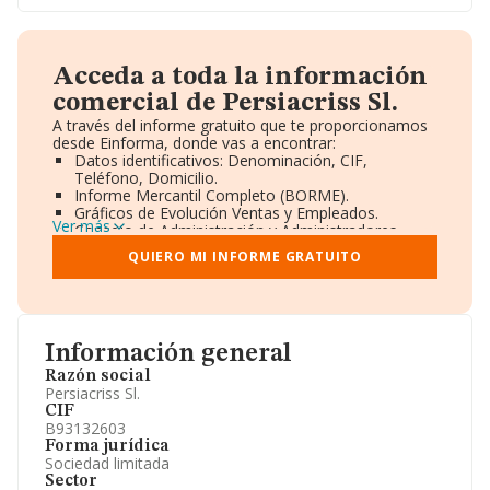
Acceda a toda la información
comercial de Persiacriss Sl.
A través del informe gratuito que te proporcionamos
desde Einforma, donde vas a encontrar:
Datos identificativos: Denominación, CIF,
Teléfono, Domicilio.
Informe Mercantil Completo (BORME).
Gráficos de Evolución Ventas y Empleados.
Ver más
Consejo de Administración y Administradores.
Directivos y Ejecutivos.
QUIERO MI INFORME GRATUITO
Accionistas.
Participaciones y Vinculaciones en otras empresas.
Artículos de prensa publicados sobre la empresa.
Información oficial y registral complementaria.
Información general
Razón social
Persiacriss Sl.
CIF
B93132603
Forma jurídica
Sociedad limitada
Sector