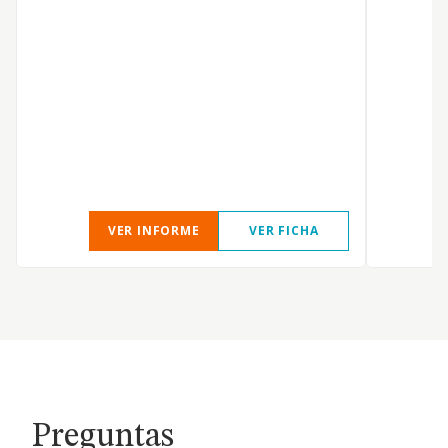
T
M
F
S
VER INFORME
VER FICHA
Preguntas