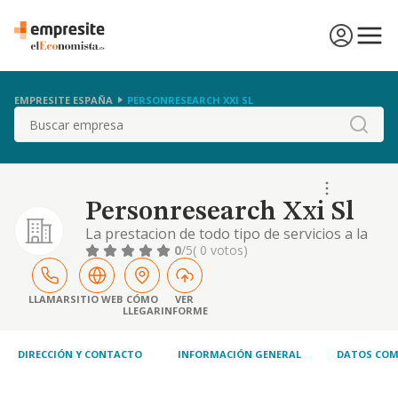
EMPRESITE ESPAÑA
PERSONRESEARCH XXI SL
Buscar
Personresearch Xxi Sl
La prestacion de todo tipo de servicios a la
pequena, mediana y gran empresa, a todo
0
/5
( 0 votos)
tipo de organismos e instituciones privadas
o publicas, estatales, autonomicas,
provinciales o locales, en especial de
LLAMAR
SITIO WEB
CÓMO
VER
LLEGAR
INFORME
asesoramiento, c
DIRECCIÓN Y CONTACTO
INFORMACIÓN GENERAL
DATOS COM