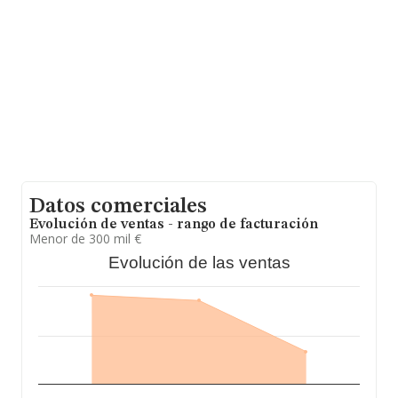
nacional alcanza los 14.430 millones de euros y se
estima que el promedio de la facturación entre todas
las empresas es de 253 mil euros. Teniendo en cuenta
la información sobre Asturias, en la base de datos de
INFORMA aparecen 894 empresas, con ventas en el
año 2010 de 170 millones de euros. Por último, con el
fin de ampliar la información relativa al ámbito de la
empresa, la antigüedad desde la constitución es de 19
años. La media de empleados de las empresas es de 3.
Datos comerciales
Evolución de ventas - rango de facturación
Menor de 300 mil €
Evolución de las ventas