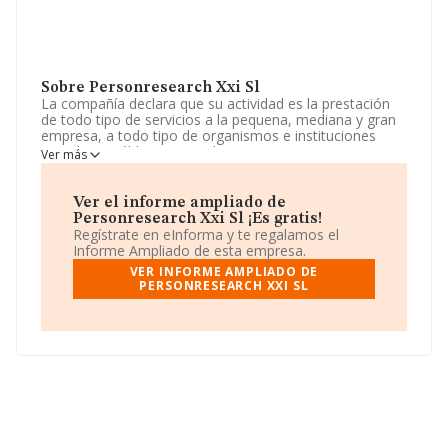
Sobre Personresearch Xxi Sl
La compañía declara que su actividad es la prestación
de todo tipo de servicios a la pequena, mediana y gran
empresa, a todo tipo de organismos e instituciones
privadas o públicas, estatales, autonomicas,
Ver más
provinciales o locales, en especial de asesoramiento, c.
La sociedad está inscrita en el Registro Mercantil como
Sociedad Limitada. La actividad de referencia CNAE
Ver el informe ampliado de
corresponde a 'Actividades de contabilidad, teneduría de
Personresearch Xxi Sl ¡Es gratis!
libros, auditoría y asesoría fiscal', cuyo Código es 6920.
Regístrate en eInforma y te regalamos el
La empresa no tiene actividad en mercados exteriores.
Informe Ampliado de esta empresa.
VER INFORME AMPLIADO DE
Ha tenido el mismo número de profesionales y
PERSONRESEARCH XXI SL
atendiendo a los datos disponibles en INFORMA, el
número de empleados de la compañía ha estado por
debajo de la media de sector.
La empresa
Personresearch Xxi S.L
, NIF B83303800,
tiene domicilio fiscal en Calle Marques De San Esteban
núm. 9 Plt 3 B, (33206), Gijón, Asturias.
En base a la información de la que dispone INFORMA
sobre 56.819 compañías, la facturación en el ámbito