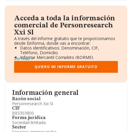
Acceda a toda la información
comercial de Personresearch
Xxi Sl
A través del informe gratuito que te proporcionamos
desde Einforma, donde vas a encontrar:
Datos identificativos: Denominación, CIF,
Teléfono, Domicilio.
Informe Mercantil Completo (BORME).
Ver más
Gráficos de Evolución Ventas y Empleados.
Consejo de Administración y Administradores.
QUIERO MI INFORME GRATUITO
Directivos y Ejecutivos.
Accionistas.
Participaciones y Vinculaciones en otras empresas.
Artículos de prensa publicados sobre la empresa.
Información oficial y registral complementaria.
Información general
Razón social
Personresearch Xxi Sl
CIF
B83303800
Forma jurídica
Sociedad limitada
Sector
Servicios empresariales