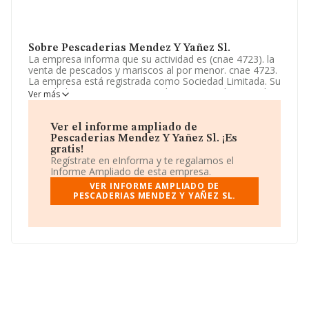
Sobre Pescaderias Mendez Y Yañez Sl.
La empresa informa que su actividad es (cnae 4723). la
venta de pescados y mariscos al por menor. cnae 4723.
La empresa está registrada como Sociedad Limitada. Su
actividad CNAE es 'Comercio al por menor de pescados
Ver más
y mariscos en establecimientos especializados' con
código 4723. No realiza actividad de importación y/o
exportación.
Ver el informe ampliado de
Pescaderias Mendez Y Yañez Sl. ¡Es
La compañía
Pescaderias Mendez y Yañez S.L
, CIF
gratis!
B66446535, se encuentra en Calle Santalo Mercat
Regístrate en eInforma y te regalamos el
Galvany núm. 65 Paradas 250 251, (08021), Barcelona,
Informe Ampliado de esta empresa.
Cataluña.
VER INFORME AMPLIADO DE
PESCADERIAS MENDEZ Y YAÑEZ SL.
En relación con el sector y disponiendo de los datos de
hasta 1.987 empresas, la facturación en el ámbito
nacional alcanza los 916 millones de euros y se estima
que el promedio de la facturación entre todas las
empresas es de 461 mil euros. Con el fin de ampliar la
información relativa a las compañías, la media de
empleados es de 2; la antigüedad desde la constitución
es de 18 años.