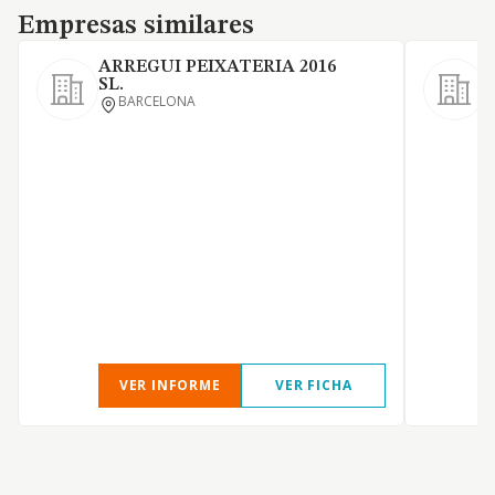
Empresas similares
Empresas similares
ARREGUI PEIXATERIA 2016
M
SL.
A
BARCELONA
D
C
A
D
VER INFORME
VER FICHA