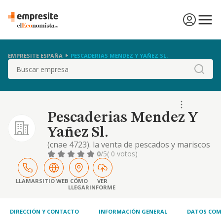
EMPRESITE ESPAÑA
PESCADERIAS MENDEZ Y YAÑEZ SL.
Buscar
Pescaderias Mendez Y
Yañez Sl.
(cnae 4723). la venta de pescados y mariscos
al por menor. cnae 4723
0
/5
( 0 votos)
LLAMAR
SITIO WEB
CÓMO
VER
LLEGAR
INFORME
DIRECCIÓN Y CONTACTO
INFORMACIÓN GENERAL
DATOS COM