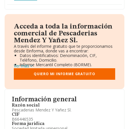
Acceda a toda la información
comercial de Pescaderias
Mendez Y Yañez Sl.
A través del informe gratuito que te proporcionamos
desde Einforma, donde vas a encontrar:
Datos identificativos: Denominación, CIF,
Teléfono, Domicilio.
Informe Mercantil Completo (BORME).
Ver más
Gráficos de Evolución Ventas y Empleados.
Consejo de Administración y Administradores.
QUIERO MI INFORME GRATUITO
Directivos y Ejecutivos.
Accionistas.
Participaciones y Vinculaciones en otras empresas.
Artículos de prensa publicados sobre la empresa.
Información oficial y registral complementaria.
Información general
Razón social
Pescaderias Mendez Y Yañez Sl.
CIF
B66446535
Forma jurídica
Sociedad limitada unipersonal