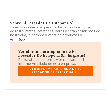
Sobre El Pescador De Estepona Sl.
La empresa declara que su actividad es la explotación
de restaurantes, cafeterías, bares y establecimientos de
hostelería, la compra y venta de productos y
mercancías para la realización de aquellas
Ver más
explotaciones. La empresa aparece inscrita en el
Registro Mercantil como Sociedad Limitada. Tiene
CNAE: 5611 - '%cnae%'. No realiza actividad de
Ver el informe ampliado de El
importación y/o exportación.
Pescador De Estepona Sl. ¡Es gratis!
Regístrate en eInforma y te regalamos el
La plantilla se ha reducido un 10% y según las cifras
Informe Ampliado de esta empresa.
existentes en la base de datos de INFORMA, el número
VER INFORME AMPLIADO DE EL
de empleados ha estado por encima de la media de
PESCADOR DE ESTEPONA SL.
sector.
Acerca de la información en los distintos rankings: ha
perdido hasta 533 puestos en 2024, pasando del puesto
1.080 al 1.613. Éstas son algunas de las empresas que la
superan en el ranking de sectores:
Alerolanza
Sociedad Limitada
y
Auce Capital S.L
; algunas de las
empresas españolas que están por debajo son
Warungtenerife S.L
y
Grupo Medihost S.L
. En el
ranking nacional, se ha posicionado 14.146 puestos por