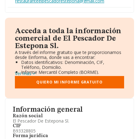
restauranteelpescadorestepona@gmail.com
Acceda a toda la información
comercial de El Pescador De
Estepona Sl.
A través del informe gratuito que te proporcionamos
desde Einforma, donde vas a encontrar:
Datos identificativos: Denominación, CIF,
Teléfono, Domicilio.
Informe Mercantil Completo (BORME).
Ver más
Gráficos de Evolución Ventas y Empleados.
Consejo de Administración y Administradores.
QUIERO MI INFORME GRATUITO
Directivos y Ejecutivos.
Accionistas.
Participaciones y Vinculaciones en otras empresas.
Artículos de prensa publicados sobre la empresa.
Información oficial y registral complementaria.
Información general
Razón social
El Pescador De Estepona Sl.
CIF
B93328805
Forma jurídica