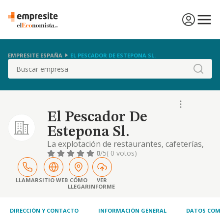
EMPRESITE ESPAÑA
EL PESCADOR DE ESTEPONA SL.
Buscar
El Pescador De
Estepona Sl.
La explotación de restaurantes, cafeterías,
bares y establecimientos de hostelería, la
0
/5
( 0 votos)
compra y venta de productos y mercancías
para la realización de aquellas explotaciones
LLAMAR
SITIO WEB
CÓMO
VER
LLEGAR
INFORME
DIRECCIÓN Y CONTACTO
INFORMACIÓN GENERAL
DATOS COM