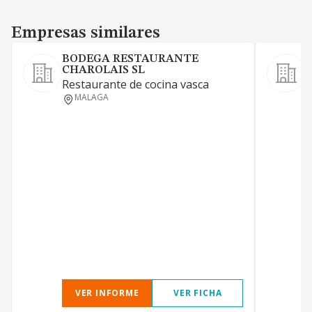
Empresas similares
Empresas similares
BODEGA RESTAURANTE
CHAROLAIS SL
S
Restaurante de cocina vasca
MALAGA
L
H
P
VER INFORME
VER FICHA