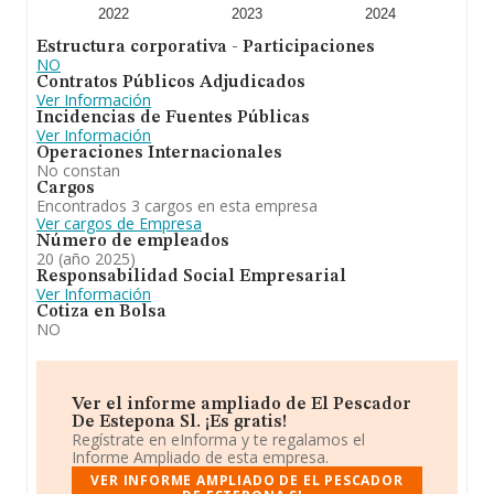
2022
2023
2024
Para concluir,
El Pescador de Estepona S.L
se dedica
Estructura corporativa - Participaciones
a la explotación de restaurantes, cafeterías, bares y
NO
establecimientos de hostelería, la compra y venta de
Contratos Públicos Adjudicados
productos y mercancías para la realización de aquellas
Ver Información
explotaciones. Ha experimentado un retroceso en el
Incidencias de Fuentes Públicas
ranking de su sector (%cnae%). En cuanto a la posición
Ver Información
en el ranking nacional, la empresa ha perdido posiciones
Operaciones Internacionales
frente al 2023.
No constan
Cargos
Encontrados 3 cargos en esta empresa
Ver cargos de Empresa
Número de empleados
20 (año 2025)
Responsabilidad Social Empresarial
Ver Información
Cotiza en Bolsa
NO
Ver el informe ampliado de El Pescador
De Estepona Sl. ¡Es gratis!
Regístrate en eInforma y te regalamos el
Informe Ampliado de esta empresa.
VER INFORME AMPLIADO DE EL PESCADOR