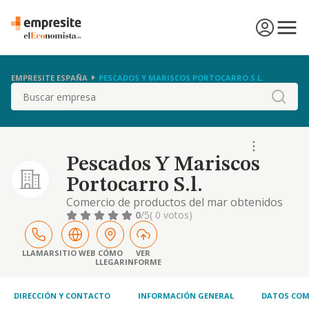
EMPRESITE ESPAÑA
PESCADOS Y MARISCOS PORTOCARRO S.L.
Buscar
Pescados Y Mariscos
Portocarro S.l.
Comercio de productos del mar obtenidos
por la pesca, acuicultura y marisqueo.
0
/5
( 0 votos)
LLAMAR
SITIO WEB
CÓMO
VER
LLEGAR
INFORME
DIRECCIÓN Y CONTACTO
INFORMACIÓN GENERAL
DATOS COM