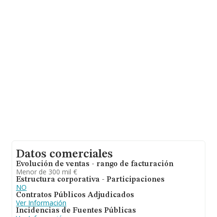
sobre 16.197 compañías, la facturación en el ámbito
nacional alcanza los 33.203 millones de euros y la media
entre todas las compañías es de 2 millones de euros de
ventas en 2008. Respecto a la información de la
provincia (hablamos de A Coruña), en la base de datos
INFORMA constan 710 empresas, cuyas ventas en 2008
han alcanzado los 1.357 millones de euros. Para aportar
ulterior información de interés en el ámbito sectorial, la
antigüedad alcanza los 20 años desde la constitución.
La media de empleados es de 4.
Datos comerciales
Evolución de ventas - rango de facturación
Menor de 300 mil €
Estructura corporativa - Participaciones
NO
Contratos Públicos Adjudicados
Ver Información
Incidencias de Fuentes Públicas