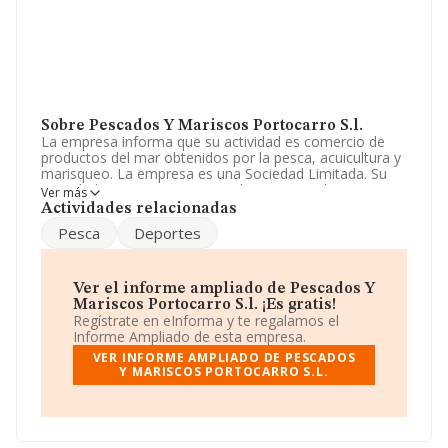
Sobre Pescados Y Mariscos Portocarro S.l.
La empresa informa que su actividad es comercio de
productos del mar obtenidos por la pesca, acuicultura y
marisqueo. La empresa es una Sociedad Limitada. Su
actividad CNAE es 'Comercio al por mayor de carne y
Ver más
productos cárnicos' con código 4632. La compañía no
Actividades relacionadas
tiene actividad en mercados exteriores.
Pesca
Deportes
Ha tenido el mismo número de profesionales y teniendo
en cuenta la información a disposición de INFORMA, ha
contado con un número de empleados inferior a la
Ver el informe ampliado de Pescados Y
media de sector.
Mariscos Portocarro S.l. ¡Es gratis!
Regístrate en eInforma y te regalamos el
Para llamar las oficinas se puede hacer a través del
Informe Ampliado de esta empresa.
número 981833040.
VER INFORME AMPLIADO DE PESCADOS
Y MARISCOS PORTOCARRO S.L.
La empresa española
Pescados y Mariscos
Portocarro S.L
, B15779085, A Pobra Do Caramiñal, en
A Coruña, Galicia.
En base a la información de la que dispone INFORMA