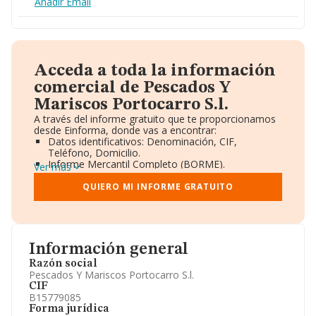
Añadir Email
Acceda a toda la información
comercial de Pescados Y
Mariscos Portocarro S.l.
A través del informe gratuito que te proporcionamos
desde Einforma, donde vas a encontrar:
Datos identificativos: Denominación, CIF,
Teléfono, Domicilio.
Informe Mercantil Completo (BORME).
Ver más
Gráficos de Evolución Ventas y Empleados.
Consejo de Administración y Administradores.
QUIERO MI INFORME GRATUITO
Directivos y Ejecutivos.
Accionistas.
Participaciones y Vinculaciones en otras empresas.
Artículos de prensa publicados sobre la empresa.
Información oficial y registral complementaria.
Información general
Razón social
Pescados Y Mariscos Portocarro S.l.
CIF
B15779085
Forma jurídica