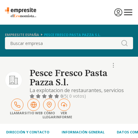
EMPRESITE ESPAÑA
PESCE FRESCO PASTA PAZZA S.L.
Buscar
Pesce Fresco Pasta
Pazza S.l.
La explotacion de restaurantes, servicios
hoteleros, hosteleros, discotecas y otros
0
/5
( 0 votos)
relacionados con la restauracion
gastronomica y los espectaculos publicos, la
importacion y exportacion de productos
LLAMAR
SITIO WEB
CÓMO
VER
LLEGAR
INFORME
alimenticios, etc
DIRECCIÓN Y CONTACTO
INFORMACIÓN GENERAL
DATOS COM