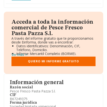
Acceda a toda la información
comercial de Pesce Fresco
Pasta Pazza S.l.
A través del informe gratuito que te proporcionamos
desde Einforma, donde vas a encontrar:
Datos identificativos: Denominación, CIF,
Teléfono, Domicilio.
Informe Mercantil Completo (BORME).
Ver más
Gráficos de Evolución Ventas y Empleados.
Consejo de Administración y Administradores.
QUIERO MI INFORME GRATUITO
Directivos y Ejecutivos.
Accionistas.
Participaciones y Vinculaciones en otras empresas.
Artículos de prensa publicados sobre la empresa.
Información oficial y registral complementaria.
Información general
Razón social
Pesce Fresco Pasta Pazza S.l.
CIF
B67249375
Forma jurídica
Sociedad limitada unipersonal