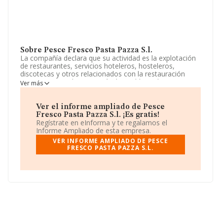
Sobre Pesce Fresco Pasta Pazza S.l.
La compañía declara que su actividad es la explotación
de restaurantes, servicios hoteleros, hosteleros,
discotecas y otros relacionados con la restauración
gastronomica y los espectáculos publicos, la
Ver más
importación y exportación de productos alimenticios,
etc. La empresa aparece inscrita en el Registro
Mercantil como Sociedad Limitada. Clasifica su actividad
Ver el informe ampliado de Pesce
CNAE como '%cnae%', código 5611. No realiza actividad
Fresco Pasta Pazza S.l. ¡Es gratis!
de importación y/o exportación.
Regístrate en eInforma y te regalamos el
Informe Ampliado de esta empresa.
La empresa
Pesce Fresco Pasta Pazza S.L
, CIF
VER INFORME AMPLIADO DE PESCE
B67249375, está situada en Calle Pujades núm. 209
FRESCO PASTA PAZZA S.L.
Loc, (08005), Barcelona, Cataluña.
En relación con el sector y disponiendo de los datos de
hasta 142.938 empresas, en el ámbito nacional la
facturación alcanza la cifra de 31.947 millones de euros
y se calcula un promedio de facturación de 223 mil
euros entre todas las compañías. Para aportar ulterior
información de interés en el ámbito sectorial, la media
de empleados es de 3. La antigüedad alcanza los 12