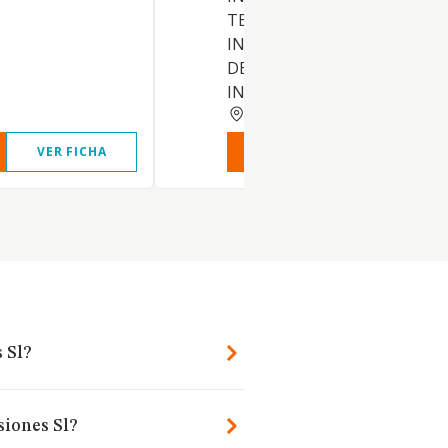
TELECOMUNICACIONES E
INTERNET, ASIMISMO PODR
DEDICARSE A LA DIFUSION,
INVERSIONES, ESTUDIOS,
MADRID
VER FICHA
VER INFORME
VER FIC
 Sl?
siones Sl?