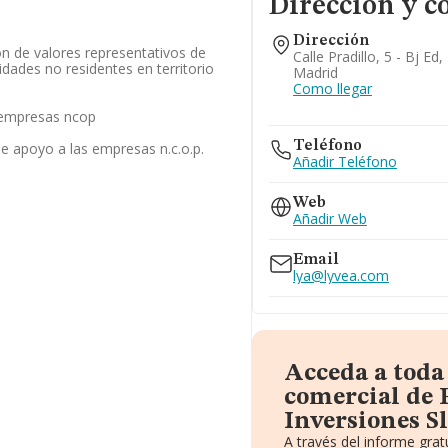
Dirección y c
Dirección
on de valores representativos de
Calle Pradillo, 5 - Bj Ed
idades no residentes en territorio
Madrid
Como llegar
s empresas ncop
Teléfono
de apoyo a las empresas n.c.o.p.
Añadir Teléfono
Web
Añadir Web
Email
lya@lyvea.com
Acceda a toda
comercial de 
Inversiones Sl
A través del informe gra