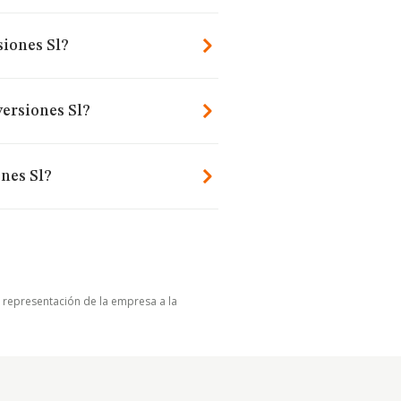
siones Sl?
versiones Sl?
nes Sl?
u representación de la empresa a la