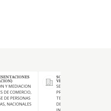
ESENTACIONES
SOREL INVESTMENTS &
ACION)
VENTURES SL
ON Y MEDIACION
SERVICIOS DE TELEMATICA Y
S DE COMERCIO,
PROMOCION DE NUEVAS
E DE PERSONAS
TECNOLOGIAS EN LOS SECT
ICAS, NACIONALES
DE CONSULTORIA DE NEGOC
INFORMATICA, TELEMATICA,