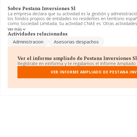
Sobre Pestana Inversiones Sl
La empresa declara que su actividad es la gestión y administraci
los fondos propios de entidades no residentes en territorio espa
como Sociedad Limitada. Su actividad CNAE es 'Otras actividades
con código 8299. No realiza actividad de importación y/o exporta
Ver más
Actividades relacionadas
Su correo es
lya@lyvea.com
.
Administracion
Asesorias despachos
La empresa
Pestana Inversiones S.L
, CIF B84816347, está situ
(28002), Madrid, Madrid.
Ver el informe ampliado de Pestana Inversiones Sl 
En relación con el sector y disponiendo de los datos de hasta 24.
Regístrate en eInforma y te regalamos el Informe Ampliado
facturación asciende a 12.793 millones de euros y se estima que 
entre todas las empresas es de 515 mil euros. En cuanto a la info
VER INFORME AMPLIADO DE PESTANA INV
Madrid, en la base de datos de INFORMA aparecen 8200 empresa
5.860 millones de euros. Con el fin de ampliar la información rela
empleados de las empresas es de 4; la antigüedad desde la const