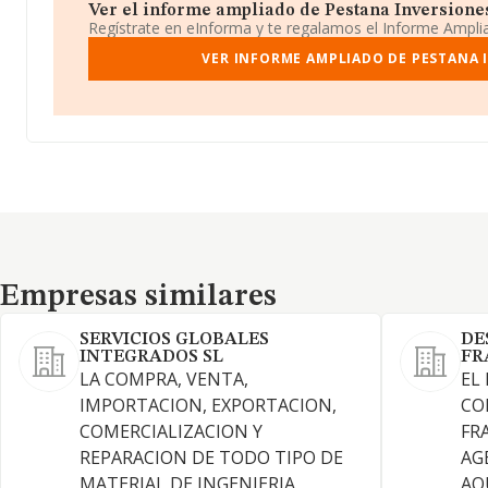
Ver el informe ampliado de Pestana Inversiones 
Regístrate en eInforma y te regalamos el Informe Ampl
VER INFORME AMPLIADO DE PESTANA 
Empresas similares
Empresas similares
SERVICIOS GLOBALES
DE
INTEGRADOS SL
FR
LA COMPRA, VENTA,
EL
IMPORTACION, EXPORTACION,
CO
COMERCIALIZACION Y
FR
REPARACION DE TODO TIPO DE
AGE
MATERIAL DE INGENIERIA
AQ