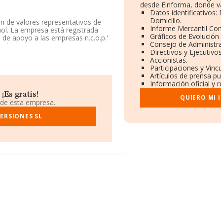
desde Einforma, donde va
Datos identificativos
Domicilio.
ón de valores representativos de
Informe Mercantil Co
ñol. La empresa está registrada
Gráficos de Evolución
 de apoyo a las empresas n.c.o.p.'
Consejo de Administra
ción.
Directivos y Ejecutivos
Accionistas.
Participaciones y Vin
Artículos de prensa p
ada en Calle Pradillo núm. 5 Bj Ed,
Información oficial y 
¡Es gratis!
QUIERO MI 
816 empresas, a nivel nacional la
 de esta empresa.
el promedio de la facturación
rmación relativa a la provincia de
ERSIONES SL
s, cuyas ventas han obtenido los
tiva a las compañías, la media de
itución es de 18 años.