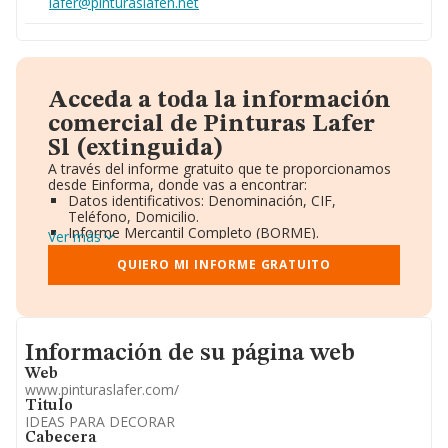
lafer@pinturaslafen.net
Acceda a toda la información
comercial de Pinturas Lafer
Sl (extinguida)
A través del informe gratuito que te proporcionamos
desde Einforma, donde vas a encontrar:
Datos identificativos: Denominación, CIF,
Teléfono, Domicilio.
Informe Mercantil Completo (BORME).
Ver más
Gráficos de Evolución Ventas y Empleados.
Consejo de Administración y Administradores.
QUIERO MI INFORME GRATUITO
Directivos y Ejecutivos.
Accionistas.
Participaciones y Vinculaciones en otras empresas.
Artículos de prensa publicados sobre la empresa.
Informacion de su página web
Información oficial y registral complementaria.
Información de su página web
Web
www.pinturaslafer.com/
Titulo
IDEAS PARA DECORAR
Cabecera