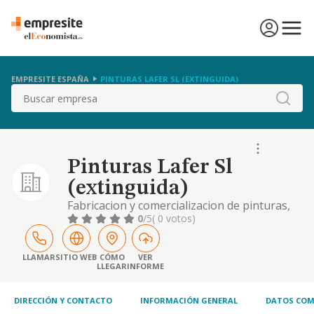
EMPRESITE ESPAÑA
PINTURAS LAFER SL (EXTINGUIDA)
Buscar
Pinturas Lafer Sl
(extinguida)
Fabricacion y comercializacion de pinturas,
barnices y productos para la decoracion, asi
0
/5
( 0 votos)
como la maquinaria necesaria para su
aplicacion.
LLAMAR
SITIO WEB
CÓMO
VER
LLEGAR
INFORME
DIRECCIÓN Y CONTACTO
INFORMACIÓN GENERAL
DATOS COM