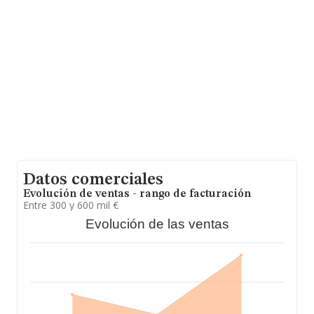
ventas entre todas las compañías asciende a los 1
millón de euros. En cuanto a la información relativa a la
provincia de La Rioja, en la base de datos INFORMA
constan 37 empresas, con ventas en el año 2023 de 11
millones de euros. Por último, con el fin de ampliar la
información relativa al ámbito de la empresa, la
antigüedad desde la constitución es de 15 años. La
media de empleados de las empresas es de 4.
Datos comerciales
Evolución de ventas - rango de facturación
Entre 300 y 600 mil €
Evolución de las ventas