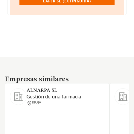
LAFER SL (EXTINGUIDA)
Empresas similares
Empresas similares
ALNARPA SL
Gestión de una farmacia
a
RIOJA
a
p
h
d