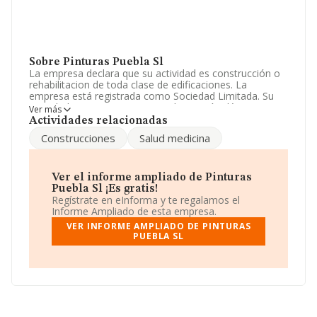
Sobre Pinturas Puebla Sl
La empresa declara que su actividad es construcción o
rehabilitacion de toda clase de edificaciones. La
empresa está registrada como Sociedad Limitada. Su
actividad CNAE es 'Transporte de energía eléctrica' con
Ver más
código 3512. La compañía no tiene actividad en
Actividades relacionadas
mercados exteriores.
Construcciones
Salud medicina
La sociedad
Pinturas Puebla S.L
, con número de
identificación fiscal B01108562, tiene su domicilio social
establecido en Calle Serafin Ajuria núm. 9 Bj, (01008), en
Ver el informe ampliado de Pinturas
el municipio de Vitoria-gasteiz, Álava, País Vasco.
Puebla Sl ¡Es gratis!
Regístrate en eInforma y te regalamos el
Con los datos a disposición de INFORMA sobre 46.044
Informe Ampliado de esta empresa.
empresas pertenecientes al sector, la facturación en el
VER INFORME AMPLIADO DE PINTURAS
ámbito nacional alcanza los 23.269 millones de euros y
PUEBLA SL
se estima que el promedio de la facturación entre todas
las empresas es de 505 mil euros. Para aportar ulterior
información de interés en el ámbito sectorial, la media
de empleados de las empresas es de 1. La media de
antigüedad desde la constitución es de 14 años.