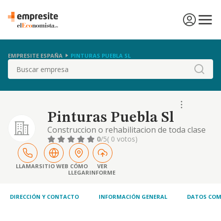
EMPRESITE ESPAÑA
PINTURAS PUEBLA SL
Buscar
Pinturas Puebla Sl
Construccion o rehabilitacion de toda clase
de edificaciones.
0
/5
( 0 votos)
LLAMAR
SITIO WEB
CÓMO
VER
LLEGAR
INFORME
DIRECCIÓN Y CONTACTO
INFORMACIÓN GENERAL
DATOS COM