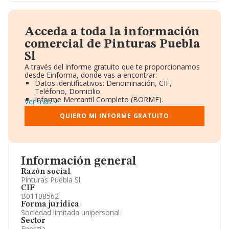
Acceda a toda la información
comercial de Pinturas Puebla
Sl
A través del informe gratuito que te proporcionamos
desde Einforma, donde vas a encontrar:
Datos identificativos: Denominación, CIF,
Teléfono, Domicilio.
Informe Mercantil Completo (BORME).
Ver más
Gráficos de Evolución Ventas y Empleados.
Consejo de Administración y Administradores.
QUIERO MI INFORME GRATUITO
Directivos y Ejecutivos.
Accionistas.
Participaciones y Vinculaciones en otras empresas.
Artículos de prensa publicados sobre la empresa.
Información oficial y registral complementaria.
Información general
Razón social
Pinturas Puebla Sl
CIF
B01108562
Forma jurídica
Sociedad limitada unipersonal
Sector
Energía