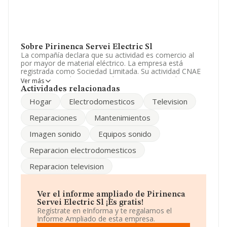
Sobre Pirinenca Servei Electric Sl
La compañía declara que su actividad es comercio al
por mayor de material eléctrico. La empresa está
registrada como Sociedad Limitada. Su actividad CNAE
es 'Comercio al por mayor de maquinaria para la
Ver más
industria textil y de máquinas de coser y tricotar' con
Actividades relacionadas
código 4664. La sociedad no tiene actividad en
Hogar
Electrodomesticos
Television
mercados exteriores.
Reparaciones
Mantenimientos
El número de empleados ha sido el mismo con respecto
al 2023 y atendiendo a los datos disponibles en
Imagen sonido
Equipos sonido
INFORMA, ese número ha estado por encima de la
media de sector.
Reparacion electrodomesticos
Acerca de la información disponible en INFORMA sobre
Reparacion television
los distintos rankings: ha perdido hasta 77 puestos en
2024, pasando del puesto 730 al 807. En el ranking del
sector, delante de la empresa están compañías como,
por ejemplo:
Tofilm S.L
y
Eckert & Ziegler Iberia S.L
;
Ver el informe ampliado de Pirinenca
en cambio, el ranking coloca la empresa antes de
Apa
Servei Electric Sl ¡Es gratis!
España S.L
y
Duma Engineering Group S.L
. En el
Regístrate en eInforma y te regalamos el
ranking nacional, ha bajado 7.253 puestos pasando del
Informe Ampliado de esta empresa.
49.160 al 56.413. Aparecen mejor posicionadas las