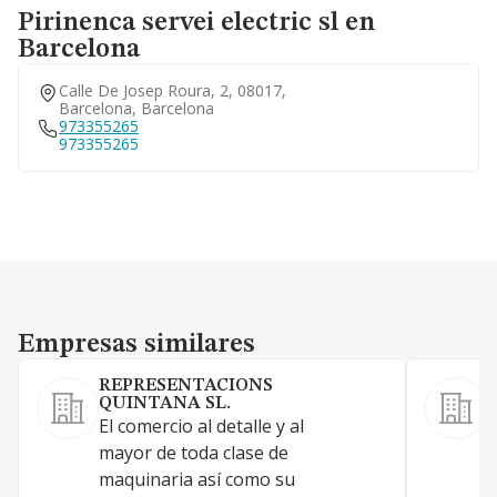
Pirinenca servei electric sl en
Barcelona
Calle De Josep Roura, 2, 08017,
Barcelona, Barcelona
973355265
973355265
Empresas similares
Empresas similares
REPRESENTACIONS
QUINTANA SL.
El comercio al detalle y al
F
mayor de toda clase de
c
maquinaria así como su