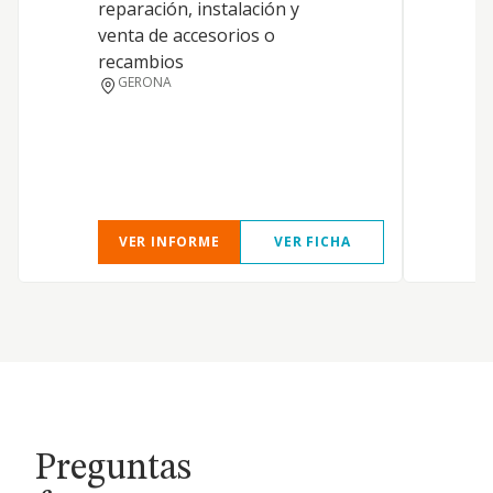
e
reparación, instalación y
d
venta de accesorios o
d
recambios
P
GERONA
I
v
e
VER INFORME
VER FICHA
Preguntas