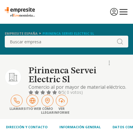
EMPRESITE ESPAÑA
PIRINENCA SERVEI ELECTRIC SL
Buscar
Pirinenca Servei
Electric Sl
Comercio al por mayor de material eléctrico.
0
/5
( 0 votos)
LLAMAR
SITIO WEB
CÓMO
VER
LLEGAR
INFORME
DIRECCIÓN Y CONTACTO
INFORMACIÓN GENERAL
DATOS COM