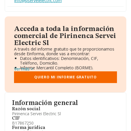
info@pserveielectric.com
Acceda a toda la información
comercial de Pirinenca Servei
Electric Sl
A través del informe gratuito que te proporcionamos
desde Einforma, donde vas a encontrar:
Datos identificativos: Denominación, CIF,
Teléfono, Domicilio.
Informe Mercantil Completo (BORME).
Ver más
Gráficos de Evolución Ventas y Empleados.
Consejo de Administración y Administradores.
QUIERO MI INFORME GRATUITO
Directivos y Ejecutivos.
Accionistas.
Participaciones y Vinculaciones en otras empresas.
Artículos de prensa publicados sobre la empresa.
Información oficial y registral complementaria.
Información general
Razón social
Pirinenca Servei Electric Sl
CIF
B17867250
Forma jurídica