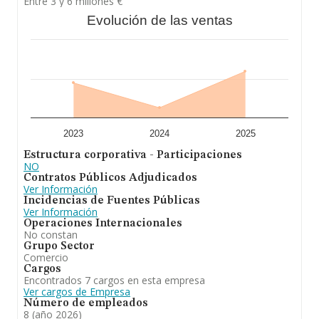
Entre 3 y 6 millones €
Evolución de las ventas
Para concluir, la actividad de
Pirinenca Servei Electric
S.L
está enfocada en comercio al por mayor de material
eléctrico. En el ranking de todas las empresas en el
territorio nacional, ha experimentado un retroceso.
2023
2024
2025
Estructura corporativa - Participaciones
NO
Contratos Públicos Adjudicados
Ver Información
Incidencias de Fuentes Públicas
Ver Información
Operaciones Internacionales
No constan
Grupo Sector
Comercio
Cargos
Encontrados 7 cargos en esta empresa
Ver cargos de Empresa
Número de empleados
8 (año 2026)