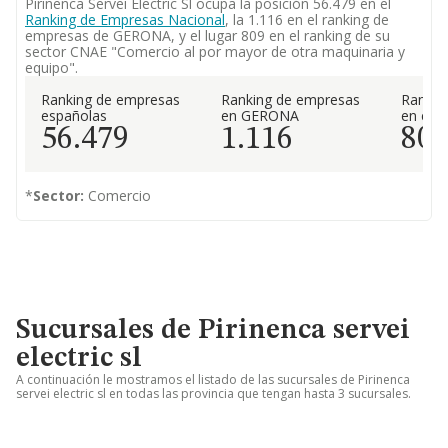
Pirinenca Servei Electric Sl ocupa la posición 56.479 en el
Ranking de Empresas Nacional
, la 1.116 en el ranking de
empresas de GERONA, y el lugar 809 en el ranking de su
sector CNAE "Comercio al por mayor de otra maquinaria y
equipo".
Ranking de empresas
Ranking de empresas
Rankin
españolas
en GERONA
en el 
56.479
1.116
80
*
Sector:
Comercio
Sucursales de Pirinenca servei
electric sl
A continuación le mostramos el listado de las sucursales de Pirinenca
servei electric sl en todas las provincia que tengan hasta 3 sucursales.