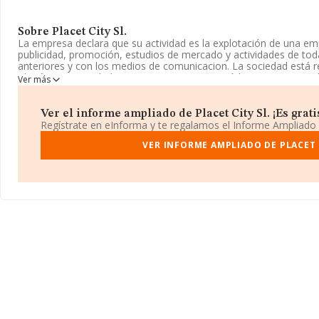
Sobre Placet City Sl.
La empresa declara que su actividad es la explotación de una em
publicidad, promoción, estudios de mercado y actividades de tod
anteriores y con los medios de comunicacion. La sociedad está 
Clasifica su actividad CNAE como '%cnae%', código 7413. No real
Ver más
exportación.
El número de empleados ha disminuido un 50% y teniendo en cuen
Ver el informe ampliado de Placet City Sl. ¡Es grati
INFORMA, ha contado con un número de empleados inferior a la
Regístrate en eInforma y te regalamos el Informe Ampliado
Su email es
sandra@revistaplacet.com
VER INFORME AMPLIADO DE PLACET 
.
La compañía
Placet City S.L
, con CIF B86657715, se encuentra 
núm. 5 Ptl I. Piso 5, (28033), Madrid, Madrid.
Con los datos a disposición de INFORMA sobre 5.273 empresas pe
facturación en el ámbito nacional alcanza los 1.540 millones de 
facturación de ventas entre todas las compañías alcanza los 292
información sobre Madrid, en la base de datos de INFORMA apa
en 2017 de hasta 259 millones de euros. Para aportar ulterior in
sectorial, la media de empleados de las empresas es de 2. La ant
de 11 años.