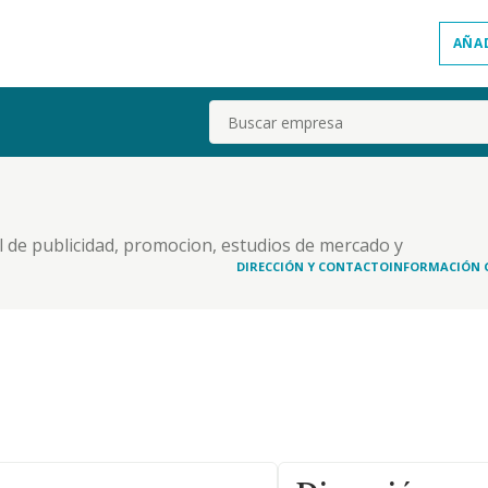
AÑA
Buscar
l de publicidad, promocion, estudios de mercado y
anteriores y con los medios de comunicacion
DIRECCIÓN Y CONTACTO
INFORMACIÓN 