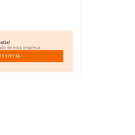
atis!
iado de esta empresa.
T CITY SL.