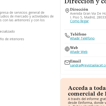
Dirección y c
Dirección
resa de servicios general de
Avenida Gran Via De Hor
tudios de mercado y actividades de
I. Piso 5, Madrid, 2803
s con las anteriores y con los
Como llegar
ecializado
Teléfono
Añadir Teléfono
ño de interiores
Web
Añadir Web
Email
sandra@revistaplacet.
Acceda a toda
comercial de P
A través del informe gr
desde Einforma, donde v