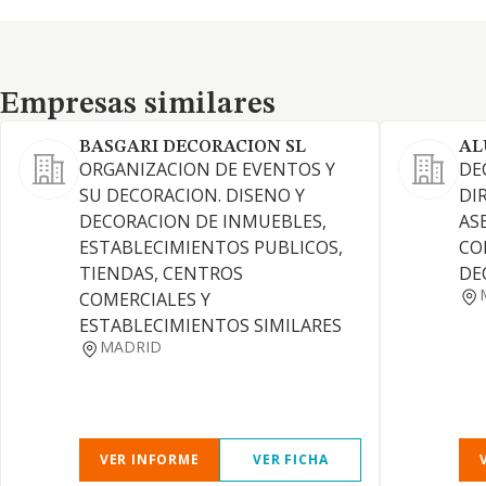
Empresas similares
Empresas similares
BASGARI DECORACION SL
AL
ORGANIZACION DE EVENTOS Y
DE
SU DECORACION. DISENO Y
DI
DECORACION DE INMUEBLES,
AS
ESTABLECIMIENTOS PUBLICOS,
CO
TIENDAS, CENTROS
DE
COMERCIALES Y
ESTABLECIMIENTOS SIMILARES
MADRID
VER INFORME
VER FICHA