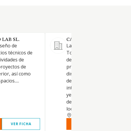
 LAB SL.
CASA PURO ESTILO SL.
iseño de
La sociedad tendrá por objeto
cios técnicos de
Todo tipo de actividades de
tividades de
decoración. Actividades
proyectos de
profesionales necesarias
erior, así como
directamente y auxiliares de l
acios.....
decoración y el diseño de
interiores. La pintura, trabaj
yeso y escayola y la terminac
decoración de edificios, vivie
locales. Comercio al por
MADRID
VER FICHA
VER INFORME
VER FIC