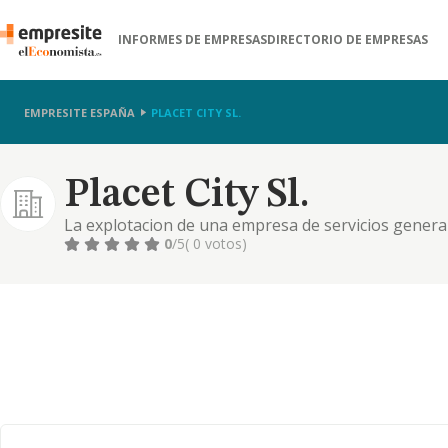
INFORMES DE EMPRESAS
DIRECTORIO DE EMPRESAS
EMPRESITE ESPAÑA
PLACET CITY SL.
Placet City Sl.
La explotacion de una empresa de servicios genera
actividades de todas clases relaciondadas con las 
0
/5
( 0 votos)