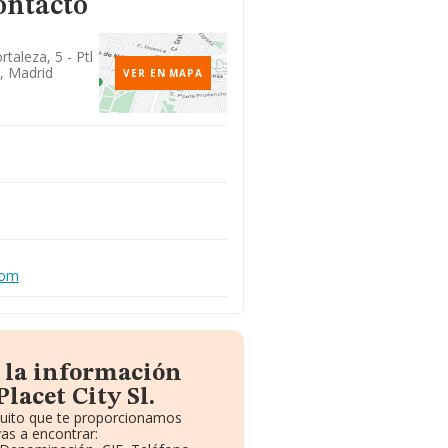
ontacto
taleza, 5 - Ptl
3, Madrid
VER EN MAPA
com
 la información
lacet City Sl.
atuito que te proporcionamos
as a encontrar: