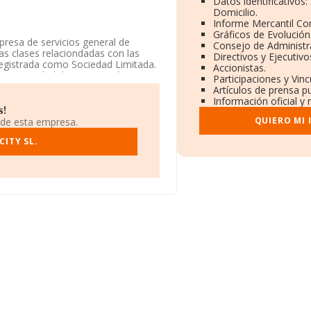
Datos identificativos
Domicilio.
Informe Mercantil C
Gráficos de Evolució
presa de servicios general de
Consejo de Administr
as clases relaciondadas con las
Directivos y Ejecutivo
registrada como Sociedad Limitada.
Accionistas.
iza actividad de importación y/o
Participaciones y Vin
Artículos de prensa p
Información oficial y
ta la información a disposición de
s!
 media de sector.
QUIERO MI
 de esta empresa.
CITY SL.
en Avenida Gran Via De Hortaleza
rtenecientes al sector, la
euros y en 2017 la media de
 mil euros. Teniendo en cuenta la
recen 1300 empresas, con ventas
formación de interés en el ámbito
igüedad desde la constitución es