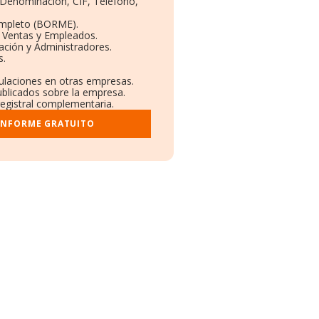
: Denominación, CIF, Teléfono,
ompleto (BORME).
n Ventas y Empleados.
ación y Administradores.
s.
culaciones en otras empresas.
ublicados sobre la empresa.
 registral complementaria.
 INFORME GRATUITO