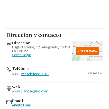
Dirección y contacto
Dirección
Lugar Ferreria, 12, Abegondo, 15318,
La Coruña
VER EN MAPA
Como llegar
Teléfono
Ver más
638...
Ver teléfono 638...
981673442
Web
www.planoseguro.com
Email
Añadir Email