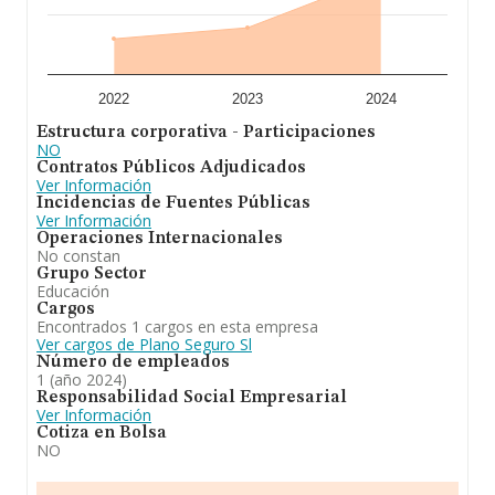
implantacion de cursos teoricos y practicos
deformacion de prevencion en materia de riesgos
laborales. En cuanto al ranking nacional, la empresa ha
ganado posiciones. En el ranking de su sector, es decir
Otra educación n.c.o.p., ha experimentado una subida.
2022
2023
2024
Estructura corporativa - Participaciones
NO
Contratos Públicos Adjudicados
Ver Información
Incidencias de Fuentes Públicas
Ver Información
Operaciones Internacionales
No constan
Grupo Sector
Educación
Cargos
Encontrados 1 cargos en esta empresa
Ver cargos de Plano Seguro Sl
Número de empleados
1 (año 2024)
Responsabilidad Social Empresarial
Ver Información
Cotiza en Bolsa
NO