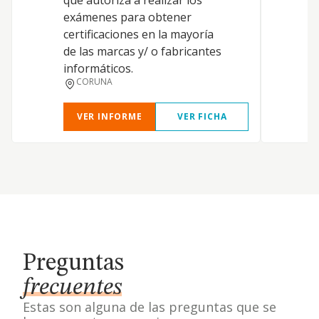
que autoriza a realizar los
exámenes para obtener
D
certificaciones en la mayoría
V
de las marcas y/ o fabricantes
informáticos.
CORUNA
VER INFORME
VER FICHA
Preguntas
frecuentes
Estas son alguna de las preguntas que se