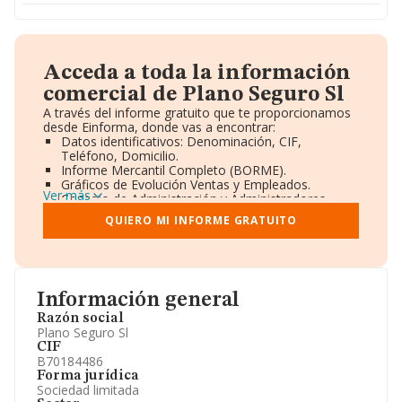
Acceda a toda la información
comercial de Plano Seguro Sl
A través del informe gratuito que te proporcionamos
desde Einforma, donde vas a encontrar:
Datos identificativos: Denominación, CIF,
Teléfono, Domicilio.
Informe Mercantil Completo (BORME).
Gráficos de Evolución Ventas y Empleados.
Ver más
Consejo de Administración y Administradores.
Directivos y Ejecutivos.
QUIERO MI INFORME GRATUITO
Accionistas.
Participaciones y Vinculaciones en otras empresas.
Artículos de prensa publicados sobre la empresa.
Información oficial y registral complementaria.
Información general
Razón social
Plano Seguro Sl
CIF
B70184486
Forma jurídica
Sociedad limitada