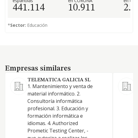
españolas
en CORUÑA
en el 
441.114
10.911
2.8
*
Sector:
Educación
Empresas similares
Empresas similares
TELEMATICA GALICIA SL
1. Mantenimiento y venta de
material informático. 2.
Consultoría informática
profesional. 3. Educación y
formación informática e
idiomas. 4. Authorized
L
Prometic Testing Center, -
P