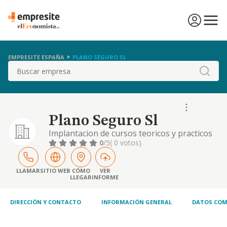
EMPRESITE ESPAÑA
PLANO SEGURO SL
Buscar
Plano Seguro Sl
Implantacion de cursos teoricos y practicos
deformacion de prevencion en materia de
0
/5
( 0 votos)
riesgos laborales.
LLAMAR
SITIO WEB
CÓMO
VER
LLEGAR
INFORME
DIRECCIÓN Y CONTACTO
INFORMACIÓN GENERAL
DATOS COM