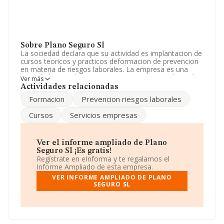
Sobre Plano Seguro Sl
La sociedad declara que su actividad es implantacion de
cursos teoricos y practicos deformacion de prevencion
en materia de riesgos laborales. La empresa es una
Sociedad Limitada. Tiene CNAE: 8559 - 'Otra educación
Ver más
n.c.o.p.'. No realiza actividad de importación y/o
Actividades relacionadas
exportación.
Formacion
Prevencion riesgos laborales
La plantilla permanece igual y atendiendo a los datos
Cursos
Servicios empresas
disponibles en INFORMA, el número de empleados de la
compañía ha estado por debajo de la media de sector.
Dentro del ranking de empresas elaborado por
Ver el informe ampliado de Plano
INFORMA, atendiendo a los niveles de facturación de la
Seguro Sl ¡Es gratis!
compañía, se destaca que: en 2024, la empresa ha
Regístrate en eInforma y te regalamos el
ganado 436 posiciones en el ranking sectorial, pasando
Informe Ampliado de esta empresa.
del 3.294 al 2.858. En el ranking del sector, delante de la
VER INFORME AMPLIADO DE PLANO
empresa están compañías como, por ejemplo:
Itea
SEGURO SL
Oposiciones Sociedad Limitada
y
Trisquel
Academy Sociedad Limitada
; en cambio, el ranking
coloca la empresa antes de
Quality Lessons S.L
y
Socrates Comunicación S.L
. Ha ganado 27.630
puestos en el ranking nacional, pasando del 468.744 al