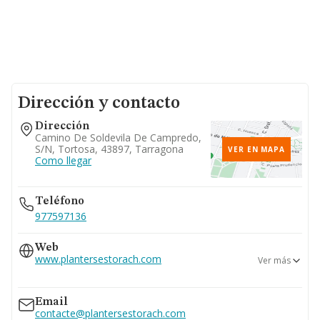
Dirección y contacto
Dirección
Camino De Soldevila De Campredo,
S/n, Tortosa, 43897, Tarragona
VER EN MAPA
Como llegar
Teléfono
977597136
Web
www.plantersestorach.com
Ver más
www.planters-estorach.com
Email
contacte@plantersestorach.com