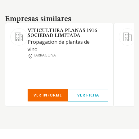
Empresas similares
Empresas similares
VITICULTURA PLANAS 1916
SOCIEDAD LIMITADA.
C
Propagacion de plantas de
v
vino
j
TARRAGONA
VER INFORME
VER FICHA