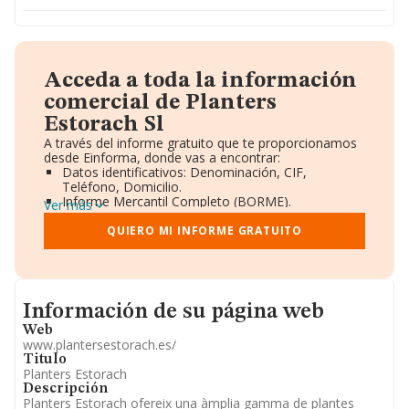
Acceda a toda la información
comercial de Planters
Estorach Sl
A través del informe gratuito que te proporcionamos
desde Einforma, donde vas a encontrar:
Datos identificativos: Denominación, CIF,
Teléfono, Domicilio.
Informe Mercantil Completo (BORME).
Ver más
Gráficos de Evolución Ventas y Empleados.
Consejo de Administración y Administradores.
QUIERO MI INFORME GRATUITO
Directivos y Ejecutivos.
Accionistas.
Participaciones y Vinculaciones en otras empresas.
Artículos de prensa publicados sobre la empresa.
Informacion de su página web
Información oficial y registral complementaria.
Información de su página web
Web
www.plantersestorach.es/
Titulo
Planters Estorach
Descripción
Planters Estorach ofereix una àmplia gamma de plantes