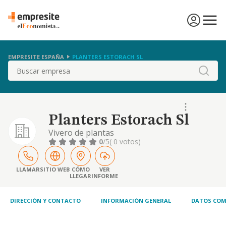
EMPRESITE ESPAÑA
PLANTERS ESTORACH SL
Buscar
Planters Estorach Sl
Vivero de plantas
0
/5
( 0 votos)
LLAMAR
SITIO WEB
CÓMO
VER
LLEGAR
INFORME
DIRECCIÓN Y CONTACTO
INFORMACIÓN GENERAL
DATOS COM