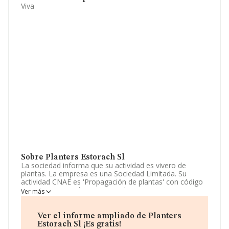
Viva
Sobre Planters Estorach Sl
La sociedad informa que su actividad es vivero de
plantas. La empresa es una Sociedad Limitada. Su
actividad CNAE es 'Propagación de plantas' con código
0130. La compañía es importadora.
Ver más
Para ponerse en contacto con sus oficinas, la empresa
facilita el número de teléfono 977597136 y su email es
Ver el informe ampliado de Planters
contacte@plantersestorach.com
. Para saber más
Estorach Sl ¡Es gratis!