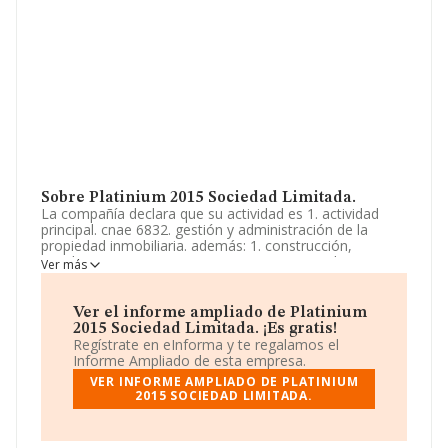
Sobre Platinium 2015 Sociedad Limitada.
La compañía declara que su actividad es 1. actividad
principal. cnae 6832. gestión y administración de la
propiedad inmobiliaria. además: 1. construcción,
instalaciones y mantenimiento. 2. comercio al por
Ver más
mayor y al por menor. distribución comercial.
importación y exportación. 3. actividades inmobiliarias,
la compra y venta de todo tipo d. La sociedad está
Ver el informe ampliado de Platinium
inscrita en el Registro Mercantil como Sociedad
2015 Sociedad Limitada. ¡Es gratis!
Limitada. Clasifica su actividad CNAE como 'Gestión y
Regístrate en eInforma y te regalamos el
administración de la propiedad inmobiliaria', código
Informe Ampliado de esta empresa.
6832. La sociedad no tiene actividad en mercados
VER INFORME AMPLIADO DE PLATINIUM
exteriores.
2015 SOCIEDAD LIMITADA.
El número de empleados ha sido el mismo con respecto
al 2024 y teniendo en cuenta la información disponible