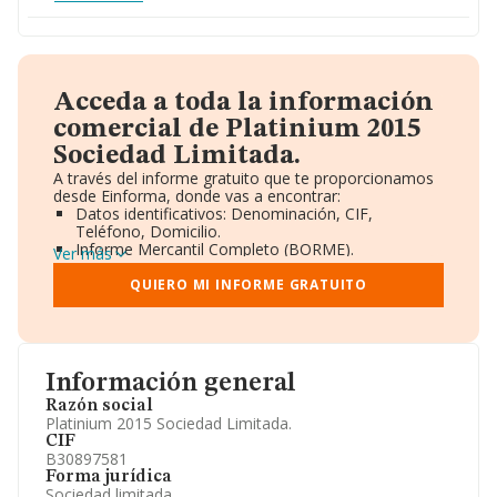
Acceda a toda la información
comercial de Platinium 2015
Sociedad Limitada.
A través del informe gratuito que te proporcionamos
desde Einforma, donde vas a encontrar:
Datos identificativos: Denominación, CIF,
Teléfono, Domicilio.
Informe Mercantil Completo (BORME).
Ver más
Gráficos de Evolución Ventas y Empleados.
Consejo de Administración y Administradores.
QUIERO MI INFORME GRATUITO
Directivos y Ejecutivos.
Accionistas.
Participaciones y Vinculaciones en otras empresas.
Artículos de prensa publicados sobre la empresa.
Información oficial y registral complementaria.
Información general
Razón social
Platinium 2015 Sociedad Limitada.
CIF
B30897581
Forma jurídica
Sociedad limitada