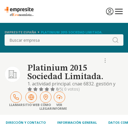
EMPRESITE ESPAÑA
PLATINIUM 2015 SOCIEDAD LIMITADA.
Buscar
Platinium 2015
Sociedad Limitada.
1. actividad principal. cnae 6832. gestión y
administración de la propiedad inmobiliaria.
0
/5
( 0 votos)
además: 1. construcción, instalaciones y
mantenimiento. 2. comercio al por mayor y al
por menor. distribución comercial.
LLAMAR
SITIO WEB
CÓMO
VER
LLEGAR
INFORME
importación y exportación. 3. actividades
inmobiliarias, la compra y venta de todo tipo
d
DIRECCIÓN Y CONTACTO
INFORMACIÓN GENERAL
DATOS COM