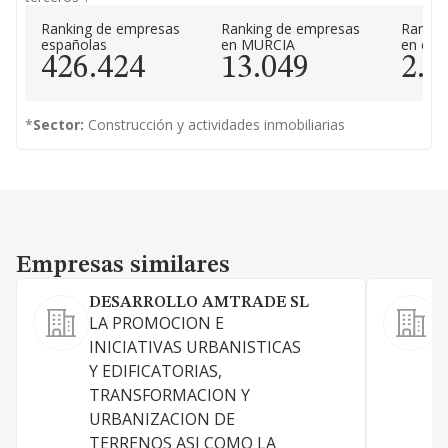
Ranking de empresas
Ranking de empresas
Rankin
españolas
en MURCIA
en el 
426.424
13.049
2.9
*
Sector:
Construcción y actividades inmobiliarias
Empresas similares
Empresas similares
DESARROLLO AMTRADE SL
LA PROMOCION E
A
INICIATIVAS URBANISTICAS
l
Y EDIFICATORIAS,
TRANSFORMACION Y
URBANIZACION DE
TERRENOS ASI COMO LA