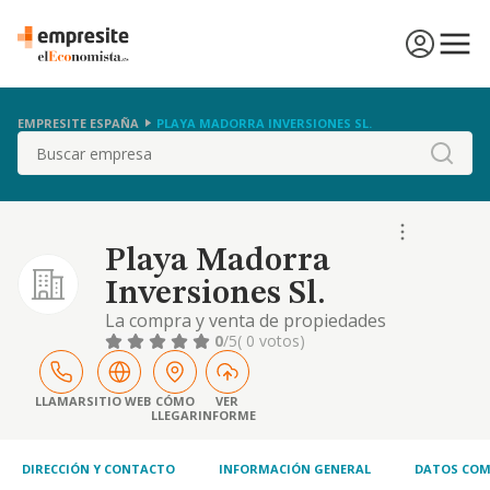
EMPRESITE ESPAÑA
PLAYA MADORRA INVERSIONES SL.
Buscar
Playa Madorra
Inversiones Sl.
La compra y venta de propiedades
inmobiliarias para su alquiler y tenencia
0
/5
( 0 votos)
LLAMAR
SITIO WEB
CÓMO
VER
LLEGAR
INFORME
DIRECCIÓN Y CONTACTO
INFORMACIÓN GENERAL
DATOS COM