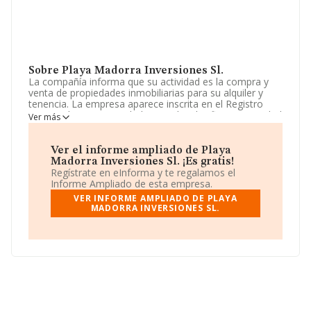
Sobre Playa Madorra Inversiones Sl.
La compañía informa que su actividad es la compra y
venta de propiedades inmobiliarias para su alquiler y
tenencia. La empresa aparece inscrita en el Registro
Mercantil como Sociedad Limitada. Clasifica su actividad
Ver más
CNAE como '%cnae%', código 6812. La compañía no
tiene actividad en mercados exteriores.
Ver el informe ampliado de Playa
La sociedad española
Playa Madorra Inversiones S.L
,
Madorra Inversiones Sl. ¡Es gratis!
CIF B27797083, se encuentra en Calle Manuel Lemos
Regístrate en eInforma y te regalamos el
núm. 24 Piso 1 C, (36350), en el municipio de Nigrán,
Informe Ampliado de esta empresa.
Pontevedra, Galicia.
VER INFORME AMPLIADO DE PLAYA
MADORRA INVERSIONES SL.
En base a la información de la que dispone INFORMA
sobre 231.218 compañías, a nivel nacional la facturación
asciende a 29.817 millones de euros y se calcula un
promedio de facturación de 128 mil euros entre todas
las compañías. Respecto a la información de la
provincia (hablamos de Pontevedra), en la base de
datos de INFORMA aparecen 3822 empresas, con
ventas de hasta 247 millones de euros. Con el fin de
ampliar la información relativa a las compañías, la