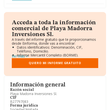
Acceda a toda la información
comercial de Playa Madorra
Inversiones Sl.
A través del informe gratuito que te proporcionamos
desde Einforma, donde vas a encontrar:
Datos identificativos: Denominación, CIF,
Teléfono, Domicilio.
Informe Mercantil Completo (BORME).
Ver más
Gráficos de Evolución Ventas y Empleados.
Consejo de Administración y Administradores.
QUIERO MI INFORME GRATUITO
Directivos y Ejecutivos.
Accionistas.
Participaciones y Vinculaciones en otras empresas.
Artículos de prensa publicados sobre la empresa.
Información oficial y registral complementaria.
Información general
Razón social
Playa Madorra Inversiones Sl.
CIF
B27797083
Forma jurídica
Sociedad limitada