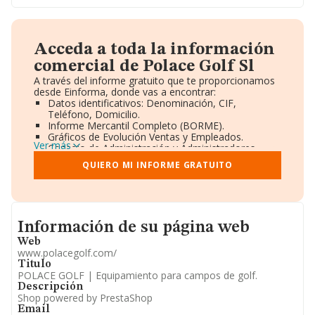
Acceda a toda la información
comercial de Polace Golf Sl
A través del informe gratuito que te proporcionamos
desde Einforma, donde vas a encontrar:
Datos identificativos: Denominación, CIF,
Teléfono, Domicilio.
Informe Mercantil Completo (BORME).
Gráficos de Evolución Ventas y Empleados.
Ver más
Consejo de Administración y Administradores.
Directivos y Ejecutivos.
QUIERO MI INFORME GRATUITO
Accionistas.
Participaciones y Vinculaciones en otras empresas.
Artículos de prensa publicados sobre la empresa.
Información oficial y registral complementaria.
Informacion de su página web
Información de su página web
Web
www.polacegolf.com/
Titulo
POLACE GOLF | Equipamiento para campos de golf.
Descripción
Shop powered by PrestaShop
Email