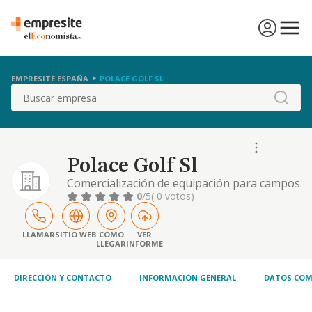
EMPRESITE ESPAÑA
POLACE GOLF SL
Buscar
Polace Golf Sl
Comercialización de equipación para campos
de golf.
0
/5
( 0 votos)
LLAMAR
SITIO WEB
CÓMO
VER
LLEGAR
INFORME
DIRECCIÓN Y CONTACTO
INFORMACIÓN GENERAL
DATOS COM