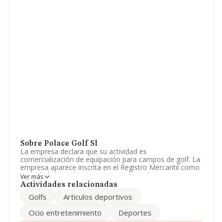
Sobre Polace Golf Sl
La empresa declara que su actividad es
comercialización de equipación para campos de golf. La
empresa aparece inscrita en el Registro Mercantil como
Sociedad Limitada. Su CNAE corresponde a 9311 con
Ver más
código 'Gestión de instalaciones deportivas'. La
Actividades relacionadas
sociedad es importadora y exportadora.
Golfs
Articulos deportivos
El número de empleados ha crecido un 17% y según las
Ocio entretenimiento
Deportes
cifras existentes en la base de datos de INFORMA, el