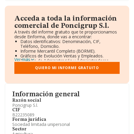
Acceda a toda la información
comercial de Poncigrup S.l.
A través del informe gratuito que te proporcionamos
desde Einforma, donde vas a encontrar:
Datos identificativos: Denominación, CIF,
Teléfono, Domicilio.
Informe Mercantil Completo (BORME).
Gráficos de Evolución Ventas y Empleados.
Ver más
Consejo de Administración y Administradores.
Directivos y Ejecutivos.
QUIERO MI INFORME GRATUITO
Accionistas.
Participaciones y Vinculaciones en otras empresas.
Artículos de prensa publicados sobre la empresa.
Información oficial y registral complementaria.
Información general
Razón social
Poncigrup S.l.
CIF
B22235089
Forma jurídica
Sociedad limitada unipersonal
Sector
Agricultura