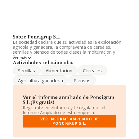
Sobre Poncigrup S.l.
La sociedad declara que su actividad es la explotación
agrícola y ganadera, la compraventa de cereales,
semillas y piensos de todas clases la molturacion y
fabricación de piensos simples y compuestos la
Ver más
compraventa, transformacion y envasado de toda clase
Actividades relacionadas
de p. La empresa aparece inscrita en el Registro
Semillas
Alimentacion
Cereales
Mercantil como Sociedad Limitada. Tiene CNAE: 0141 -
'Explotación de ganado bovino para la producción de
Agricultura ganaderia
Piensos
leche'. La compañía no tiene actividad en mercados
exteriores.
El número de empleados ha crecido y teniendo en
Ver el informe ampliado de Poncigrup
cuenta la información disponible en INFORMA, ha
S.l. ¡Es gratis!
dispuesto de un número de empleados por debajo de la
Regístrate en eInforma y te regalamos el
media de sector.
Informe Ampliado de esta empresa.
VER INFORME AMPLIADO DE
Dentro del ranking de empresas elaborado por
PONCIGRUP S.L.
INFORMA, atendiendo a los niveles de facturación de la
sociedad, se destaca que: la compañía ha mejorado en
el ranking sectorial escalando 12 puestos, pasando del