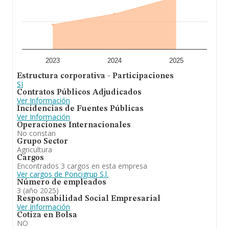
constitución es de 18 años. Los empleados de media
son 3.
Para concluir,
Poncigrup S.L
se dedica a la explotación
agrícola y ganadera, la compraventa de cereales,
semillas y piensos de todas clases la molturacion y
fabricación de piensos simples y compuestos la
compraventa, transformacion y envasado de toda clase
2023
2024
2025
de p. En cuanto a la posición en el ranking de la
Estructura corporativa - Participaciones
provincia de Huesca, la empresa ha perdido posiciones
SI
frente al 2023.
Contratos Públicos Adjudicados
Ver Información
Incidencias de Fuentes Públicas
Ver Información
Operaciones Internacionales
No constan
Grupo Sector
Agricultura
Cargos
Encontrados 3 cargos en esta empresa
Ver cargos de Poncigrup S.l.
Número de empleados
3 (año 2025)
Responsabilidad Social Empresarial
Ver Información
Cotiza en Bolsa
NO