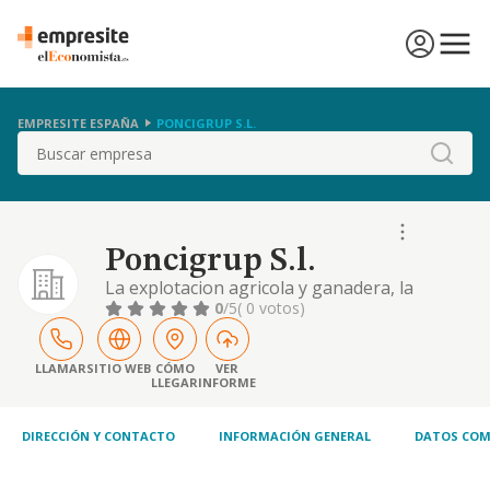
EMPRESITE ESPAÑA
PONCIGRUP S.L.
Buscar
Poncigrup S.l.
La explotacion agricola y ganadera, la
compraventa de cereales, semillas y piensos
0
/5
( 0 votos)
de todas clases la molturacion y fabricacion
de piensos simples y compuestos la
compraventa, transformacion y envasado de
LLAMAR
SITIO WEB
CÓMO
VER
LLEGAR
INFORME
toda clase de p
DIRECCIÓN Y CONTACTO
INFORMACIÓN GENERAL
DATOS COM