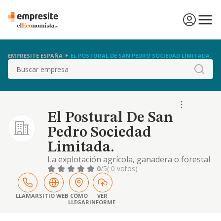
EMPRESITE ESPAÑA
EL POSTURAL DE SAN PEDRO SOCIEDAD LIMITADA.
Buscar
El Postural De San
Pedro Sociedad
Limitada.
La explotación agrícola, ganadera o forestal
de las fincas rústicas propias o arrendadas,
0
/5
( 0 votos)
en régimen de aparcería o mediante
cualquier otro que sea costumbre del lugar,
incluyendo la comercialización de sus
LLAMAR
SITIO WEB
CÓMO
VER
LLEGAR
INFORME
productos, incluso los de carácter ecológico