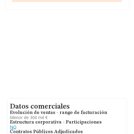
En base a la información de la que dispone INFORMA
sobre 1.933 compañías, la facturación en el ámbito
nacional alcanza los 468 millones de euros y la media
entre todas las compañías es de 242 mil euros de
ventas en 2024. Respecto a la información de la
provincia (hablamos de Jaén), en la base de datos
INFORMA constan 305 empresas, cuyas ventas en 2024
han alcanzado los 37 millones de euros. Por último, con
el fin de ampliar la información relativa al ámbito de la
empresa, la media de empleados es de 3; la media de
antigüedad desde la constitución es de 15 años.
Datos comerciales
Evolución de ventas - rango de facturación
Menor de 300 mil €
Estructura corporativa - Participaciones
NO
Contratos Públicos Adjudicados