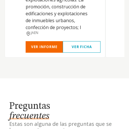
promoción, construcción de
a
edificaciones y explotaciones
y
de inmuebles urbanos,
d
confección de proyectos; l
c
JAEN
VER INFORME
VER FICHA
Preguntas
frecuentes
Estas son alguna de las preguntas que se