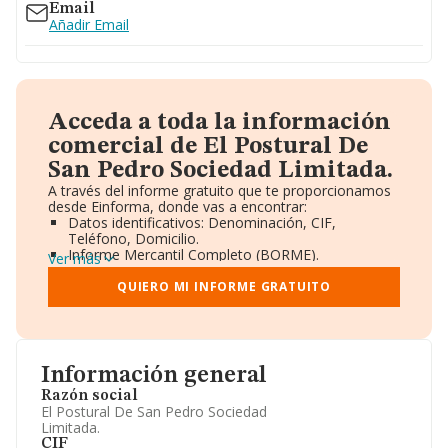
Email
Añadir Email
Acceda a toda la información
comercial de El Postural De
San Pedro Sociedad Limitada.
A través del informe gratuito que te proporcionamos
desde Einforma, donde vas a encontrar:
Datos identificativos: Denominación, CIF,
Teléfono, Domicilio.
Informe Mercantil Completo (BORME).
Ver más
Gráficos de Evolución Ventas y Empleados.
Consejo de Administración y Administradores.
QUIERO MI INFORME GRATUITO
Directivos y Ejecutivos.
Accionistas.
Participaciones y Vinculaciones en otras empresas.
Artículos de prensa publicados sobre la empresa.
Información oficial y registral complementaria.
Información general
Razón social
El Postural De San Pedro Sociedad
Limitada.
CIF