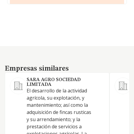
Empresas similares
Empresas similares
SARA AGRO SOCIEDAD
LIMITADA
El desarrollo de la actividad
a
agrícola, su explotación, y
a
mantenimiento; así como la
d
adquisición de fincas rusticas
p
y su arrendamiento; y la
t
prestación de servicios a
e
explotaciones agrícolas. La
c