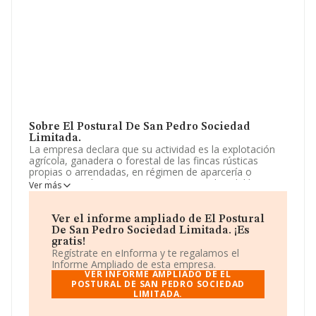
Sobre El Postural De San Pedro Sociedad
Limitada.
La empresa declara que su actividad es la explotación
agrícola, ganadera o forestal de las fincas rústicas
propias o arrendadas, en régimen de aparcería o
mediante cualquier otro que sea costumbre del lugar,
Ver más
incluyendo la comercialización de sus productos, incluso
los de carácter ecológico. La empresa está registrada
como Sociedad Limitada. Su actividad CNAE es 'Cultivo
Ver el informe ampliado de El Postural
de frutos oleaginosos' con código 0126. No realiza
De San Pedro Sociedad Limitada. ¡Es
actividad de importación y/o exportación.
gratis!
Regístrate en eInforma y te regalamos el
La empresa española
El Postural de San Pedro
Informe Ampliado de esta empresa.
Sociedad Limitada
, con CIF B16468746, se encuentra
VER INFORME AMPLIADO DE EL
en Calle Padre Lara núm. 6, (23790), Porcuna, provincia
POSTURAL DE SAN PEDRO SOCIEDAD
LIMITADA.
de Jaén, Andalucía.