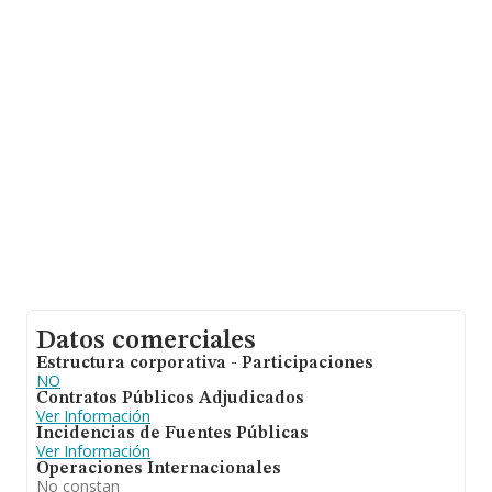
promedio de la facturación de ventas entre todas las
compañías asciende a los 68 mil euros. En relación con
la información de la provincia de Madrid, en la base de
datos de INFORMA aparecen 1044 empresas, cuyas
ventas han obtenido los 53 millones de euros. Por
último, con el fin de ampliar la información relativa al
ámbito de la empresa, la antigüedad alcanza los 9 años
desde la constitución. Los empleados de media son 2.
Datos comerciales
Estructura corporativa - Participaciones
NO
Contratos Públicos Adjudicados
Ver Información
Incidencias de Fuentes Públicas
Ver Información
Operaciones Internacionales
No constan