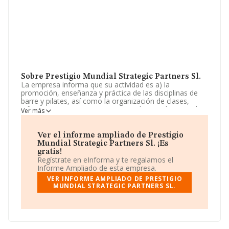
Sobre Prestigio Mundial Strategic Partners Sl.
La empresa informa que su actividad es a) la
promoción, enseñanza y práctica de las disciplinas de
barre y pilates, así como la organización de clases,
talleres, cursos, retiros y eventos relacionados con el
Ver más
bienestar físico, la tonificación muscular, la postura y el
equilibrio cuerpo-mente. b) la prestación de servicios de
entrenamiento. La empresa es una Sociedad Limitada.
Ver el informe ampliado de Prestigio
La actividad de referencia CNAE corresponde a
Mundial Strategic Partners Sl. ¡Es
'Educación deportiva y recreativa', cuyo Código es 8551.
gratis!
La compañía no tiene actividad en mercados exteriores.
Regístrate en eInforma y te regalamos el
Informe Ampliado de esta empresa.
La sociedad española
Prestigio Mundial Strategic
VER INFORME AMPLIADO DE PRESTIGIO
Partners S.L
, con CIF B27556463, tiene domicilio fiscal
MUNDIAL STRATEGIC PARTNERS SL.
en Calle Regulo núm. 1, (28023), Madrid, Madrid.
En relación con el sector y disponiendo de los datos de
hasta 4.563 empresas, la facturación en el ámbito
nacional alcanza los 311 millones de euros y el