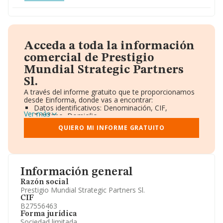
Acceda a toda la información
comercial de Prestigio
Mundial Strategic Partners
Sl.
A través del informe gratuito que te proporcionamos
desde Einforma, donde vas a encontrar:
Datos identificativos: Denominación, CIF,
Ver más
Teléfono, Domicilio.
Informe Mercantil Completo (BORME).
QUIERO MI INFORME GRATUITO
Gráficos de Evolución Ventas y Empleados.
Consejo de Administración y Administradores.
Directivos y Ejecutivos.
Accionistas.
Participaciones y Vinculaciones en otras empresas.
Información general
Artículos de prensa publicados sobre la empresa.
Información oficial y registral complementaria.
Razón social
Prestigio Mundial Strategic Partners Sl.
CIF
B27556463
Forma jurídica
Sociedad limitada