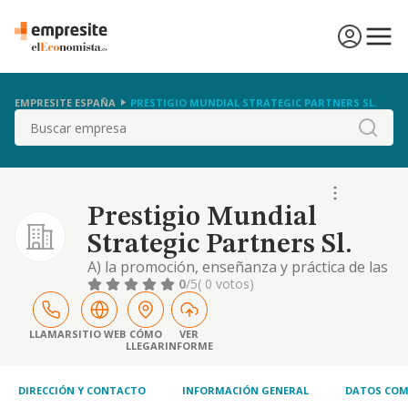
EMPRESITE ESPAÑA
PRESTIGIO MUNDIAL STRATEGIC PARTNERS SL.
Buscar
Prestigio Mundial
Strategic Partners Sl.
A) la promoción, enseñanza y práctica de las
disciplinas de barre y pilates, así como la
0
/5
( 0 votos)
organización de clases, talleres, cursos,
retiros y eventos relacionados con el
bienestar físico, la tonificación muscular, la
LLAMAR
SITIO WEB
CÓMO
VER
LLEGAR
INFORME
postura y el equilibrio cuerpo-mente. b) la
prestación de servicios de entrenamiento
DIRECCIÓN Y CONTACTO
INFORMACIÓN GENERAL
DATOS COM