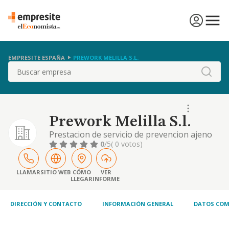
EMPRESITE ESPAÑA
PREWORK MELILLA S.L.
Buscar
Prework Melilla S.l.
Prestacion de servicio de prevencion ajeno
en riesgos laborales
0
/5
( 0 votos)
LLAMAR
SITIO WEB
CÓMO
VER
LLEGAR
INFORME
DIRECCIÓN Y CONTACTO
INFORMACIÓN GENERAL
DATOS COM