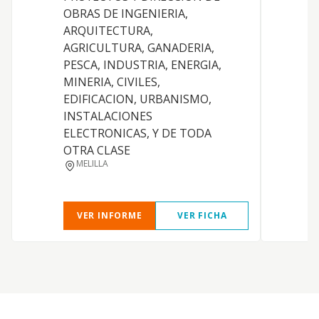
OBRAS DE INGENIERIA,
i
ARQUITECTURA,
g
AGRICULTURA, GANADERIA,
g
PESCA, INDUSTRIA, ENERGIA,
e
MINERIA, CIVILES,
t
EDIFICACION, URBANISMO,
e
INSTALACIONES
s
ELECTRONICAS, Y DE TODA
e
OTRA CLASE
y
MELILLA
p
VER INFORME
VER FICHA