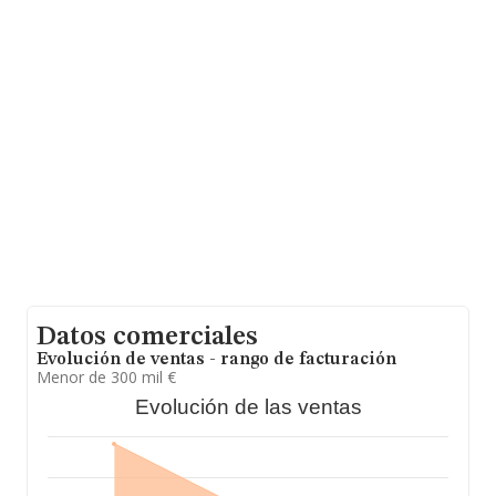
adicional de interés, la antigüedad desde la constitución
es de 16 años. Los empleados de media son 5.
Datos comerciales
Evolución de ventas - rango de facturación
Menor de 300 mil €
Evolución de las ventas