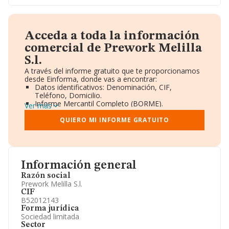
Acceda a toda la información
comercial de Prework Melilla
S.l.
A través del informe gratuito que te proporcionamos
desde Einforma, donde vas a encontrar:
Datos identificativos: Denominación, CIF,
Teléfono, Domicilio.
Informe Mercantil Completo (BORME).
Ver más
Gráficos de Evolución Ventas y Empleados.
Consejo de Administración y Administradores.
QUIERO MI INFORME GRATUITO
Directivos y Ejecutivos.
Accionistas.
Participaciones y Vinculaciones en otras empresas.
Artículos de prensa publicados sobre la empresa.
Información oficial y registral complementaria.
Información general
Razón social
Prework Melilla S.l.
CIF
B52012143
Forma jurídica
Sociedad limitada
Sector