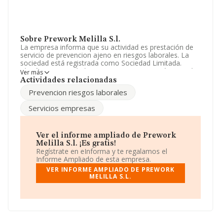
Sobre Prework Melilla S.l.
La empresa informa que su actividad es prestación de
servicio de prevencion ajeno en riesgos laborales. La
sociedad está registrada como Sociedad Limitada.
Clasifica su actividad CNAE como 'Servicios técnicos de
Ver más
ingeniería y otras actividades relacionadas con el
Actividades relacionadas
asesoramiento técnico', código 7112. La compañía no
Prevencion riesgos laborales
tiene actividad en mercados exteriores.
Servicios empresas
La compañía
Prework Melilla S.L
, CIF B52012143, se
encuentra en Calle Poeta Salvador Rueda núm. 9,
(52006), en el municipio de Melilla, Ciudad Autónoma
De Melilla.
Ver el informe ampliado de Prework
Melilla S.l. ¡Es gratis!
Con los datos a disposición de INFORMA sobre 41.818
Regístrate en eInforma y te regalamos el
empresas pertenecientes al sector, en el ámbito
Informe Ampliado de esta empresa.
nacional la facturación alcanza la cifra de 29.667
VER INFORME AMPLIADO DE PREWORK
millones de euros y se calcula un promedio de
MELILLA S.L.
facturación de 709 mil euros entre todas las compañías,
encontrándose la facturación de la empresa por encima
del promedio. Respecto a la información de la provincia
(hablamos de Melilla), en la base de datos INFORMA
constan 21 empresas, cuyas ventas en 2020 han
alcanzado los 926 mil euros. Como información