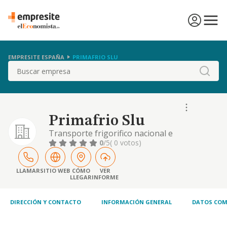
EMPRESITE ESPAÑA
PRIMAFRIO SLU
Buscar
Primafrio Slu
Transporte frigorifico nacional e
internacional.
0
/5
( 0 votos)
LLAMAR
SITIO WEB
CÓMO
VER
LLEGAR
INFORME
DIRECCIÓN Y CONTACTO
INFORMACIÓN GENERAL
DATOS COM