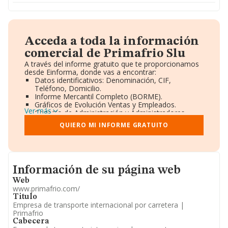
Acceda a toda la información
comercial de Primafrio Slu
A través del informe gratuito que te proporcionamos
desde Einforma, donde vas a encontrar:
Datos identificativos: Denominación, CIF,
Teléfono, Domicilio.
Informe Mercantil Completo (BORME).
Gráficos de Evolución Ventas y Empleados.
Ver más
Consejo de Administración y Administradores.
Directivos y Ejecutivos.
QUIERO MI INFORME GRATUITO
Accionistas.
Participaciones y Vinculaciones en otras empresas.
Artículos de prensa publicados sobre la empresa.
Información oficial y registral complementaria.
Informacion de su página web
Información de su página web
Web
www.primafrio.com/
Titulo
Empresa de transporte internacional por carretera |
Primafrio
Cabecera