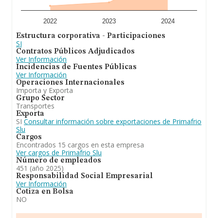
En definitiva, la actividad de
Primafrio Slu
está
enfocada en transporte frigorifico nacional e
2022
2023
2024
internacional. Por lo general, la empresa ha
Estructura corporativa - Participaciones
experimentado un crecimiento significativo respecto al
SI
año anterior (2023) y se ha posicionado mejor en el
Contratos Públicos Adjudicados
ranking nacional (de todas las empresas presentes en el
Ver Información
territorio) frente al 2023. Se ha posicionado mejor en el
Incidencias de Fuentes Públicas
ranking de provincia frente al 2023.
Ver Información
Operaciones Internacionales
Importa y Exporta
Grupo Sector
Transportes
Exporta
SI
Consultar información sobre exportaciones de Primafrio
Slu
Cargos
Encontrados 15 cargos en esta empresa
Ver cargos de Primafrio Slu
Número de empleados
451 (año 2025)
Responsabilidad Social Empresarial
Ver Información
Cotiza en Bolsa
NO