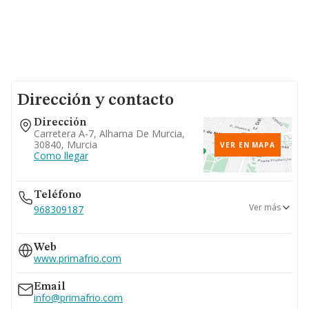
Dirección y contacto
Dirección
Carretera A-7, Alhama De Murcia,
30840, Murcia
VER EN MAPA
Como llegar
Teléfono
Ver más
968309187
642...
Web
Ver teléfono 642...
www.primafrio.com
902108655
968694768
Email
info@primafrio.com