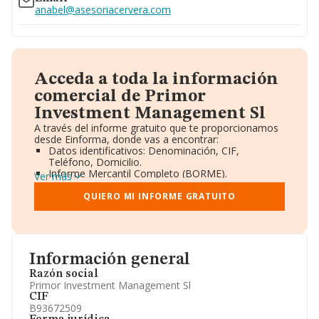
anabel@asesoriacervera.com
Acceda a toda la información
comercial de Primor
Investment Management Sl
A través del informe gratuito que te proporcionamos
desde Einforma, donde vas a encontrar:
Datos identificativos: Denominación, CIF,
Teléfono, Domicilio.
Informe Mercantil Completo (BORME).
Ver más
Gráficos de Evolución Ventas y Empleados.
Consejo de Administración y Administradores.
QUIERO MI INFORME GRATUITO
Directivos y Ejecutivos.
Accionistas.
Participaciones y Vinculaciones en otras empresas.
Artículos de prensa publicados sobre la empresa.
Información oficial y registral complementaria.
Información general
Razón social
Primor Investment Management Sl
CIF
B93672509