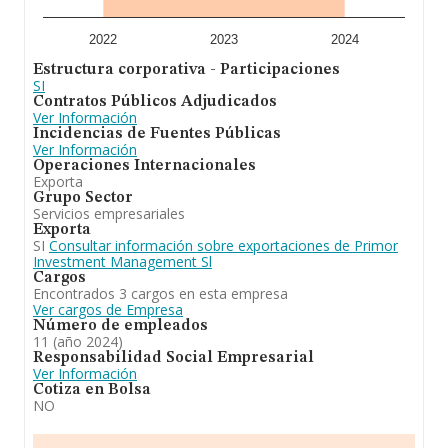
relativa a las compañías, la media de antigüedad desde
la constitución es de 19 años. La media de empleados
de las empresas es de 3.
2022
2023
2024
Estructura corporativa - Participaciones
En conclusión,
Primor Investment Management S.L
SI
está especializada en la prestación de servicios y
Contratos Públicos Adjudicados
actividades administrativas y contables. En el ranking de
Ver Información
su sector (Actividades de contabilidad, teneduría de
Incidencias de Fuentes Públicas
libros, auditoría y asesoría fiscal), la compañía ha
Ver Información
perdido posición respecto al 2023, aunque se ha
Operaciones Internacionales
posicionado mejor en el ranking nacional (de todas las
Exporta
empresas presentes en el territorio) frente al 2023.
Grupo Sector
Servicios empresariales
Exporta
SI
Consultar información sobre exportaciones de Primor
Investment Management Sl
Cargos
Encontrados 3 cargos en esta empresa
Ver cargos de Empresa
Número de empleados
11 (año 2024)
Responsabilidad Social Empresarial
Ver Información
Cotiza en Bolsa
NO