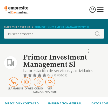
EMPRESITE ESPAÑA
PRIMOR INVESTMENT MANAGEMENT SL
Buscar
Primor Investment
Management Sl
La prestación de servicios y actividades
administrativas y contables
0
/5
( 0 votos)
LLAMAR
SITIO WEB
CÓMO
VER
LLEGAR
INFORME
DIRECCIÓN Y CONTACTO
INFORMACIÓN GENERAL
DATOS COM