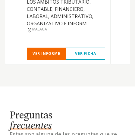
LOS AMBITOS TRIBUTARIO,
CONTABLE, FINANCIERO,
LABORAL, ADMINISTRATIVO,
ORGANIZATIVO E INFORM
Y
MALAGA
I
VER INFORME
VER FICHA
Preguntas
frecuentes
Estas son alguna de las preguntas que se