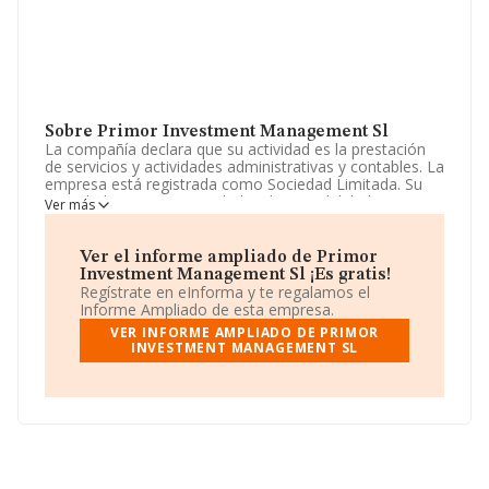
Sobre Primor Investment Management Sl
La compañía declara que su actividad es la prestación
de servicios y actividades administrativas y contables. La
empresa está registrada como Sociedad Limitada. Su
actividad CNAE es 'Actividades de contabilidad,
Ver más
teneduría de libros, auditoría y asesoría fiscal' con
código 6920. La empresa es exportadora.
Ver el informe ampliado de Primor
Los empleados han aumentado un 22% y atendiendo a
Investment Management Sl ¡Es gratis!
los datos disponibles en INFORMA, ese número ha
Regístrate en eInforma y te regalamos el
estado por encima de la media de sector.
Informe Ampliado de esta empresa.
VER INFORME AMPLIADO DE PRIMOR
Dentro del ranking de empresas elaborado por
INVESTMENT MANAGEMENT SL
INFORMA, atendiendo a los niveles de facturación,
podemos decir de la compañía que: frente al año 2023,
la compañía se ha posicionado 1 puesto por debajo en
el ranking sectorial, pasando del 1 al 2. En el ranking de
sectores las siguientes empresas tienen mejor posición:
INTERNATIONAL CONSOLIDATED AIRLINES GROUP SA
; en cambio, por debajo se encuentran empresas como:
Consilium S.L
y
Pricewaterhousecoopers Auditores