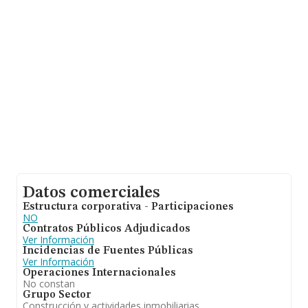
facturación de ventas entre todas las compañías
asciende a los 128 mil euros. En cuanto a la información
relativa a la provincia de Valencia, en la base de datos
de INFORMA aparecen 11569 empresas, cuyas ventas
han alcanzado los 742 millones de euros. Como
información adicional de interés, la antigüedad alcanza
los 20 años desde la constitución. La media de
empleados es de 1.
Datos comerciales
Estructura corporativa - Participaciones
NO
Contratos Públicos Adjudicados
Ver Información
Incidencias de Fuentes Públicas
Ver Información
Operaciones Internacionales
No constan
Grupo Sector
Construcción y actividades inmobiliarias