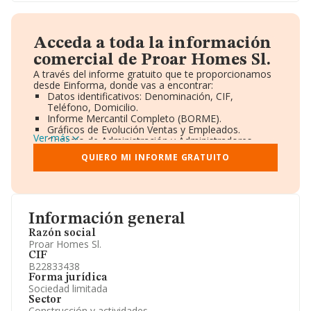
Acceda a toda la información
comercial de Proar Homes Sl.
A través del informe gratuito que te proporcionamos
desde Einforma, donde vas a encontrar:
Datos identificativos: Denominación, CIF,
Teléfono, Domicilio.
Informe Mercantil Completo (BORME).
Gráficos de Evolución Ventas y Empleados.
Ver más
Consejo de Administración y Administradores.
Directivos y Ejecutivos.
QUIERO MI INFORME GRATUITO
Accionistas.
Participaciones y Vinculaciones en otras empresas.
Artículos de prensa publicados sobre la empresa.
Información oficial y registral complementaria.
Información general
Razón social
Proar Homes Sl.
CIF
B22833438
Forma jurídica
Sociedad limitada
Sector
Construcción y actividades