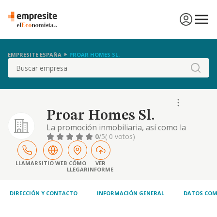
EMPRESITE ESPAÑA
PROAR HOMES SL.
Buscar
Proar Homes Sl.
La promoción inmobiliaria, así como la
completa coordinación e intervención en
0
/5
( 0 votos)
todo lo referido al proceso de construcción
de inmuebles, así como sus instalaciones y
montajes, reformas, ampliaciones y
LLAMAR
SITIO WEB
CÓMO
VER
LLEGAR
INFORME
rehabilitación de edificios, viviendas, locales
de negocio, naves industriales y plazas de
parking
DIRECCIÓN Y CONTACTO
INFORMACIÓN GENERAL
DATOS COM