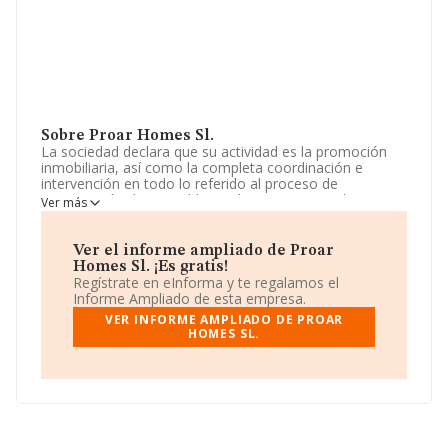
Sobre Proar Homes Sl.
La sociedad declara que su actividad es la promoción
inmobiliaria, así como la completa coordinación e
intervención en todo lo referido al proceso de
construcción de inmuebles, así como sus instalaciones y
Ver más
montajes, reformas, ampliaciones y rehabilitación de
edificios, viviendas, locales de negocio, naves
industriales y plazas de parking. La empresa aparece
Ver el informe ampliado de Proar
inscrita en el Registro Mercantil como Sociedad
Homes Sl. ¡Es gratis!
Limitada. La actividad de referencia CNAE corresponde
Regístrate en eInforma y te regalamos el
a '%cnae%', cuyo Código es 6812. La sociedad no tiene
Informe Ampliado de esta empresa.
actividad en mercados exteriores.
VER INFORME AMPLIADO DE PROAR
HOMES SL.
La sociedad española
Proar Homes S.L
, con NIF
B22833438, está situada en Avenida Joan Xxiii núm. 48,
(46025), Valencia, Comunidad Valenciana.
En relación con el sector y disponiendo de los datos de
hasta 231.218 empresas, a nivel nacional la facturación
asciende a 29.817 millones de euros y el promedio de la