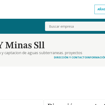
AÑA
Buscar
Y Minas Sll
on y captacion de aguas subterraneas. proyectos
estudios de geotecnia de suelos. proyectos de
DIRECCIÓN Y CONTACTO
INFORMACIÓ