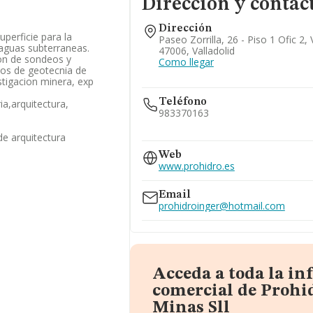
Dirección y contac
Dirección
uperficie para la
Paseo Zorrilla, 26 - Piso 1 Ofic 2, 
 aguas subterraneas.
47006, Valladolid
ion de sondeos y
Como llegar
ios de geotecnia de
stigacion minera, exp
Teléfono
ia,arquitectura,
983370163
de arquitectura
636...
Web
Ver teléfono 636...
www.prohidro.es
Email
prohidroinger@hotmail.com
Acceda a toda la i
comercial de Prohi
Minas Sll