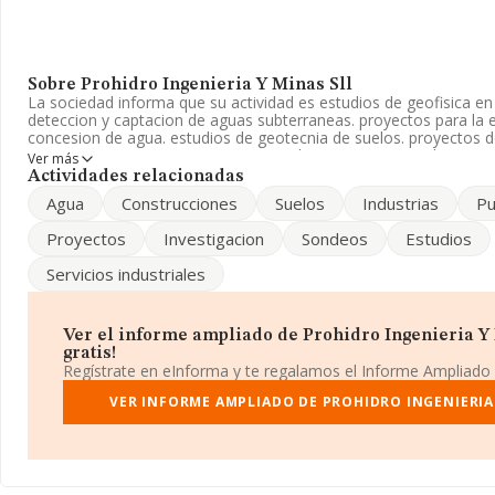
Sobre Prohidro Ingenieria Y Minas Sll
La sociedad informa que su actividad es estudios de geofisica en 
deteccion y captacion de aguas subterraneas. proyectos para la 
concesion de agua. estudios de geotecnia de suelos. proyectos d
exp. La empresa aparece inscrita en el Registro Mercantil como 
Ver más
CNAE: 7111 - 'Servicios técnicos de arquitectura'. No realiza acti
Actividades relacionadas
exportación.
Agua
Construcciones
Suelos
Industrias
Pu
El número de empleados ha sido el mismo con respecto al 2023 y
Proyectos
Investigacion
Sondeos
Estudios
información a disposición de INFORMA, ha contado con un núm
inferior a la media de sector.
Servicios industriales
Dentro del ranking de empresas elaborado por INFORMA, atendie
facturación de la empresa, se destaca que: ha perdido hasta 126
pasando del puesto 1.854 al 1.980. Tienen mejor posición las sig
Ver el informe ampliado de Prohidro Ingenieria Y 
sector:
B Arquitectura S.L
y
Gaspar Sánchez Moro-estudio de
gratis!
algunas de las empresas que están por debajo en el ranking de 
Regístrate en eInforma y te regalamos el Informe Ampliado
Arquitectura I Project Management SLP
y
Roqueret S.L
. En
nacional, ha perdido 19.715 posiciones pasando del puesto 395.8
VER INFORME AMPLIADO DE PROHIDRO INGENIERIA 
las compañías que la adelantan en el ranking:
Hastings 1066 S.L
Asociados Auditores SLP
, sin embargo, la empresa se posicio
siguientes compañías:
Autocares Bilbotour Sociedad Limitad
S.L
. La empresa ha caído de 174 puestos en el ranking provincial
4.056.