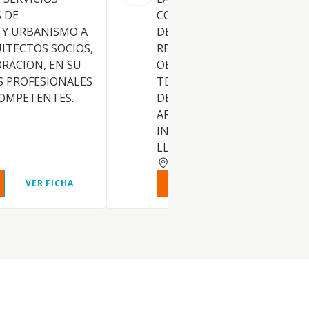
 DE
CONSTRUCCION DE TODO T
 Y URBANISMO A
DE INMUEBLES, ASI COMO L
ITECTOS SOCIOS,
REALIZACION DE TODO TIPO
RACION, EN SU
OBRAS PARA SI O PARA
S PROFESIONALES
TERCEROS. LA CONTRATACI
OMPETENTES.
DE LOS ARQUITECTOS,
ARQUITECTOS TECNICOS E
INGENIEROS NECESARIOS P
LLEVAR A
VALLADOLID
VER FICHA
VER INFORME
VER FIC