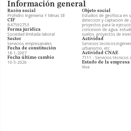
Información general
Razón social
Objeto social
Prohidro Ingenieria Y Minas Sll
Estudios de geofisica en s
deteccion y captacion de
CIF
B47592753
proyectos para la ejecuc
concesion de agua. estud
Forma jurídica
Sociedad limitada laboral
suelos. proyectos de inve
Sector
Actividad
Servicios empresariales
Servicios tecnicos:ingenier
urbanismo. etc
Fecha de constitución
18-1-2007
Actividad CNAE
7111 - Servicios técnicos 
Fecha último cambio
10-5-2026
Estado de la empresa
Viva