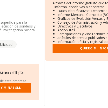
A través del informe gratuito que
Einforma, donde vas a encontrar:
Datos identificativos: Denominac
Informe Mercantil Completo (B
Gráficos de Evolución Ventas y
superficie para la
Consejo de Administración y Adm
ejecución de sondeos y
Directivos y Ejecutivos.
e investigación minera,
Accionistas.
Sociedad Limitada. Tiene
Participaciones y Vinculaciones
vidad de importación y/o
Artículos de prensa publicados 
Información oficial y registral 
blicidad
QUIERO MI INFO
 teniendo en cuenta la
ero de empleados
ndo a los niveles de
 puestos en 2024,
uientes empresas del
Minas Sll ¡Es
 Arquitectura S.L
;
sectores son
Figuerola
 de esta empresa.
 2024, en el ranking
11 al 376.096. Éstas son
Y MINAS SLL
y
Oliveros &
na mejor que las
a
y
Monacal Morrazo
 pasando del 3.882 al