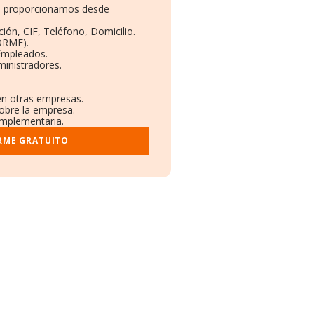
 te proporcionamos desde
ión, CIF, Teléfono, Domicilio.
ORME).
 Empleados.
inistradores.
 en otras empresas.
sobre la empresa.
complementaria.
RME GRATUITO