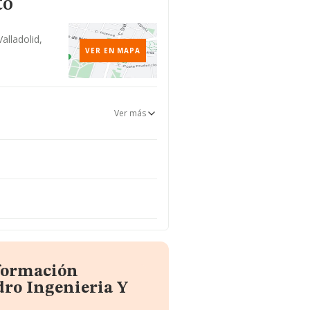
to
Valladolid,
VER EN MAPA
Ver más
nformación
dro Ingenieria Y