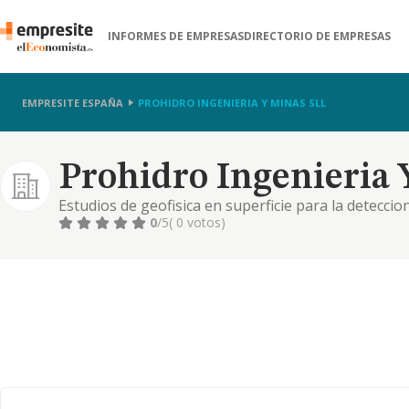
INFORMES DE EMPRESAS
DIRECTORIO DE EMPRESAS
EMPRESITE ESPAÑA
PROHIDRO INGENIERIA Y MINAS SLL
Prohidro Ingenieria 
Estudios de geofisica en superficie para la detecci
para la ejecucion de sondeos y concesion de agua. 
0
/5
( 0 votos)
investigacion minera, exp