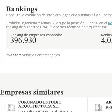
Rankings
Consulte la evolución de Prohidro ingenieria y minas sll y su c
Prohidro Ingenieria Y Minas Sll ocupa la posición 396.930 en el
Ra
ranking de su sector CNAE "Servicios técnicos de arquitectura".
Ranking de empresas españolas
Ranki
396.930
4.0
*
Sector:
Servicios empresariales
Empresas similares
Empresas similares
CORONADO ESTUDIO
AR
ARQUITECTURA SL.
PR
La realización de trabajos de