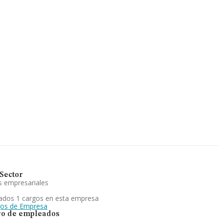
er@hotmail.com
. Para
rohidro.es
.
ero de identificación
ic 2, (47006), en el
pertenecientes al
de euros y la media entre
uanto a la información
MA constan 205 empresas,
ara completar los datos
 desde la constitución
os de geofisica en
royectos para la
a de suelos. proyectos
rimentado un retroceso.
Sector
s empresariales
ados 1 cargos en esta empresa
gos de Empresa
o de empleados