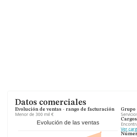
Su teléfono es 983370163 y el correo electrónico es
prohidroing
saber más puedes acceder a su página web en este enlace
www.p
La sociedad española
Prohidro Ingeniería y Minas Sll
, con núm
fiscal B47592753, está situada en Paseo Zorrilla núm. 26 Piso 1 Of
municipio de Valladolid, Castilla-león.
Con los datos a disposición de INFORMA sobre 20.680 empresas 
sector, a nivel nacional la facturación asciende a 2.733 millones 
todas las compañías es de 132 mil euros de ventas en 2024. En c
relativa a la provincia de Valladolid, en la base de datos INFOR
con ventas en 2024 de hasta 14 millones de euros. Finalmente, p
de sector, en 2024, la media de empleados es de 2; la antigüedad
es de 17 años.
En resumen,
Prohidro Ingeniería y Minas Sll
se dedica a estudi
superficie para la deteccion y captacion de aguas subterraneas. p
ejecución de sondeos y concesion de agua. estudios de geotecni
de investigación minera, exp. En el ranking de provincia, ha expe
Datos comerciales
Evolución de ventas - rango de facturación
Grupo 
Menor de 300 mil €
Servicio
Cargos
Evolución de las ventas
Encontr
Ver car
Númer