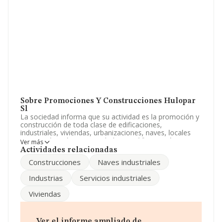
Sobre Promociones Y Construcciones Hulopar
Sl
La sociedad informa que su actividad es la promoción y
construcción de toda clase de edificaciones,
industriales, viviendas, urbanizaciones, naves, locales
comerciales, almacenes, chalets y edificios, así como
Ver más
construcción de obras públicas, privadas, etc. La
Actividades relacionadas
empresa está registrada como Sociedad Limitada. Tiene
Construcciones
Naves industriales
CNAE: 6812 - '%cnae%'. La sociedad no tiene actividad
en mercados exteriores.
Industrias
Servicios industriales
Es posible ponerse en contacto con la empresa a través
Viviendas
del teléfono 916966362 y la dirección de correo es
hi@humanesingenieros.com
.
La empresa española
Promociones y Construcciones
Ver el informe ampliado de