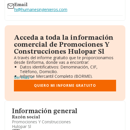
Email
hi@humanesingenieros.com
Acceda a toda la información
comercial de Promociones Y
Construcciones Hulopar Sl
A través del informe gratuito que te proporcionamos
desde Einforma, donde vas a encontrar:
Datos identificativos: Denominación, CIF,
Teléfono, Domicilio.
Informe Mercantil Completo (BORME).
Ver más
Gráficos de Evolución Ventas y Empleados.
Consejo de Administración y Administradores.
QUIERO MI INFORME GRATUITO
Directivos y Ejecutivos.
Accionistas.
Participaciones y Vinculaciones en otras empresas.
Artículos de prensa publicados sobre la empresa.
Información oficial y registral complementaria.
Información general
Razón social
Promociones Y Construcciones
Hulopar Sl