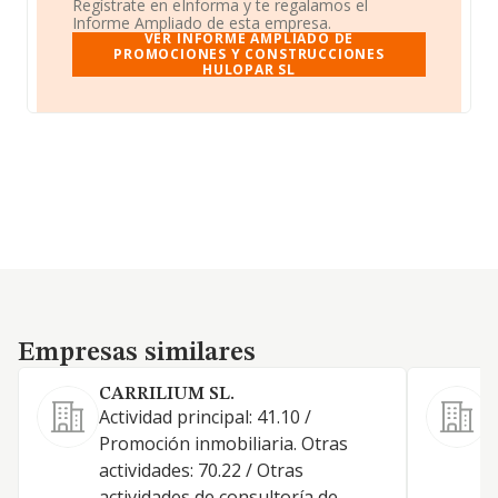
Regístrate en eInforma y te regalamos el
Informe Ampliado de esta empresa.
VER INFORME AMPLIADO DE
PROMOCIONES Y CONSTRUCCIONES
HULOPAR SL
Empresas similares
Empresas similares
CARRILIUM SL.
Actividad principal: 41.10 /
Promoción inmobiliaria. Otras
actividades: 70.22 / Otras
actividades de consultoría de
D