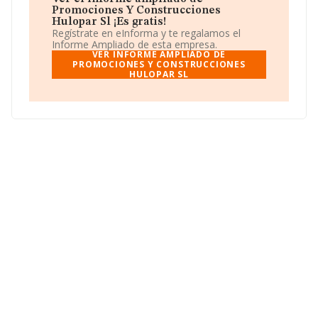
Hulopar S.L
, NIF B81595944, se encuentra en Calle
Promociones Y Construcciones
Galvez núm. 19, (28902), Getafe, Madrid.
Hulopar Sl ¡Es gratis!
Regístrate en eInforma y te regalamos el
Con los datos a disposición de INFORMA sobre 231.218
Informe Ampliado de esta empresa.
empresas pertenecientes al sector, a nivel nacional la
VER INFORME AMPLIADO DE
facturación asciende a 29.817 millones de euros y se
PROMOCIONES Y CONSTRUCCIONES
HULOPAR SL
estima que el promedio de la facturación entre todas
las empresas es de 128 mil euros. Respecto a la
información de la provincia (hablamos de Madrid), en la
base de datos INFORMA constan 39467 empresas,
cuyas ventas han obtenido los 14.368 millones de euros.
Para aportar ulterior información de interés en el
ámbito sectorial, la media de empleados de las
empresas es de 1; la antigüedad alcanza los 20 años
desde la constitución.