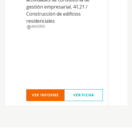
gestión empresarial, 41.21 /
T
Construcción de edificios
B
residenciales
MADRID
VER INFORME
VER FICHA