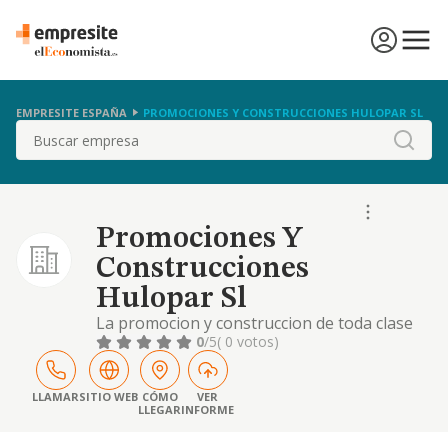
EMPRESITE ESPAÑA
PROMOCIONES Y CONSTRUCCIONES HULOPAR SL
Buscar
Promociones Y
Construcciones
Hulopar Sl
La promocion y construccion de toda clase
de edificaciones, industriales, viviendas,
0
/5
( 0 votos)
urbanizaciones, naves, locales comerciales,
almacenes, chalets y edificios, asi como
construccion de obras publicas, privadas,
LLAMAR
SITIO WEB
CÓMO
VER
LLEGAR
INFORME
etc.