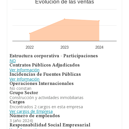
Evolución de las ventas
empresa, los empleados de media son 1. La media de
antigüedad desde la constitución es de 23 años.
En definitiva,
Promociones Inversiones Liencres S.L
se emplea en promoción y construcción de toda clase
de edificaciones reparación, compra, venta y
arrendamiento de bienes inmuebles. En el ranking de
provincia, ha experimentado un retroceso.
2022
2023
2024
Estructura corporativa - Participaciones
NO
Contratos Públicos Adjudicados
Ver Información
Incidencias de Fuentes Públicas
Ver Información
Operaciones Internacionales
No constan
Grupo Sector
Construcción y actividades inmobiliarias
Cargos
Encontrados 2 cargos en esta empresa
Ver cargos de Empresa
Número de empleados
3 (año 2024)
Responsabilidad Social Empresarial