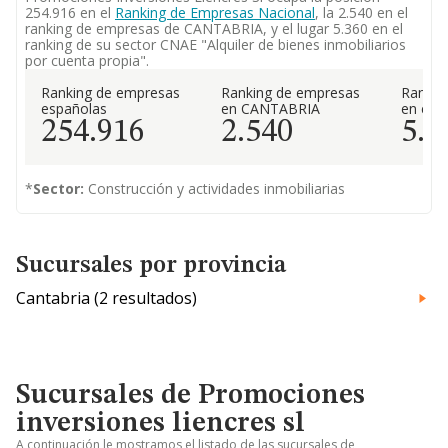
254.916 en el
Ranking de Empresas Nacional
, la 2.540 en el
ranking de empresas de CANTABRIA, y el lugar 5.360 en el
ranking de su sector CNAE "Alquiler de bienes inmobiliarios
por cuenta propia".
Ranking de empresas
Ranking de empresas
Rankin
españolas
en CANTABRIA
en el 
254.916
2.540
5.3
*
Sector:
Construcción y actividades inmobiliarias
Sucursales por provincia
Cantabria (2 resultados)
Sucursales de Promociones
inversiones liencres sl
A continuación le mostramos el listado de las sucursales de