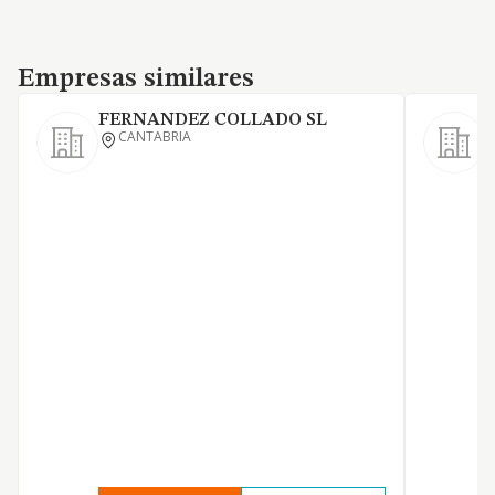
Empresas similares
Empresas similares
FERNANDEZ COLLADO SL
CANTABRIA
L
D
B
C