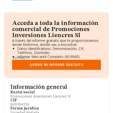
Acceda a toda la información
comercial de Promociones
Inversiones Liencres Sl
A través del informe gratuito que te proporcionamos
desde Einforma, donde vas a encontrar:
Datos identificativos: Denominación, CIF,
Teléfono, Domicilio.
Informe Mercantil Completo (BORME).
Ver más
Gráficos de Evolución Ventas y Empleados.
Consejo de Administración y Administradores.
QUIERO MI INFORME GRATUITO
Directivos y Ejecutivos.
Accionistas.
Participaciones y Vinculaciones en otras empresas.
Artículos de prensa publicados sobre la empresa.
Información oficial y registral complementaria.
Información general
Razón social
Promociones Inversiones Liencres Sl
CIF
B39394739
Forma jurídica
Sociedad limitada