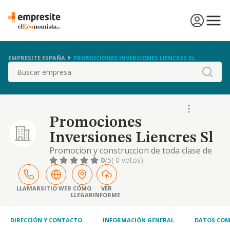
EMPRESITE ESPAÑA
PROMOCIONES INVERSIONES LIENCRES SL
Buscar
Promociones
Inversiones Liencres Sl
Promocion y construccion de toda clase de
edificaciones reparacion, compra, venta y
0
/5
( 0 votos)
arrendamiento de bienes inmuebles.
LLAMAR
SITIO WEB
CÓMO
VER
LLEGAR
INFORME
DIRECCIÓN Y CONTACTO
INFORMACIÓN GENERAL
DATOS COM