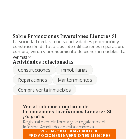
Sobre Promociones Inversiones Liencres Sl
La sociedad declara que su actividad es promoción y
construcción de toda clase de edificaciones reparación,
compra, venta y arrendamiento de bienes inmuebles. La
empresa aparece inscrita en el Registro Mercantil como
Ver más
Sociedad Limitada. La actividad de referencia CNAE
Actividades relacionadas
corresponde a 'Alquiler de bienes inmobiliarios por
Construcciones
Inmobiliarias
cuenta propia', cuyo Código es 6820. No realiza
actividad de importación y/o exportación.
Reparaciones
Mantenimientos
Ha tenido el mismo número de profesionales y según
Compra venta inmuebles
las cifras existentes en la base de datos de INFORMA, el
número de empleados ha estado por encima de la
media de sector.
Ver el informe ampliado de
Dentro del ranking de empresas elaborado por
Promociones Inversiones Liencres Sl
INFORMA, atendiendo a los niveles de facturación de la
¡Es gratis!
compañía, se destaca que: en 2024, en la clasificación
Regístrate en eInforma y te regalamos el
del sector, la empresa se ha colocado 624 puestos más
Informe Ampliado de esta empresa.
abajo y su posición actual es 5.360 (el año anterior
VER INFORME AMPLIADO DE
estaba en 4.736). En el ranking del sector, delante de la
PROMOCIONES INVERSIONES LIENCRES