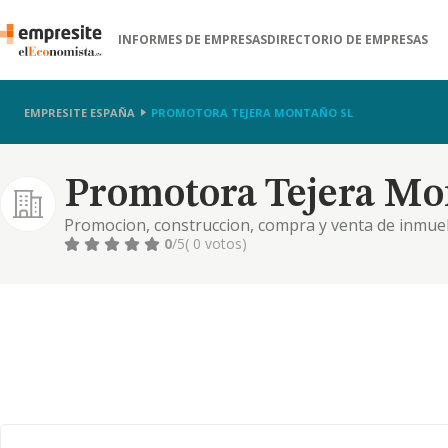
INFORMES DE EMPRESAS
DIRECTORIO DE EMPRESAS
EMPRESITE ESPAÑA
PROMOTORA TEJERA MONTAÑO SL
Promotora Tejera Mo
Promocion, construccion, compra y venta de inmue
en regimen de propiedad horizontal. ejecucion de ob
0
/5
( 0 votos)
servicios sociales para ancia