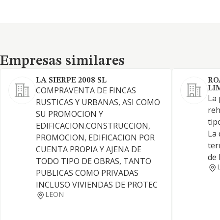
Empresas similares
Empresas similares
LA SIERPE 2008 SL
RO
LI
COMPRAVENTA DE FINCAS
La 
RUSTICAS Y URBANAS, ASI COMO
reh
SU PROMOCION Y
tip
EDIFICACION.CONSTRUCCION,
La 
PROMOCION, EDIFICACION POR
ter
CUENTA PROPIA Y AJENA DE
de 
TODO TIPO DE OBRAS, TANTO
PUBLICAS COMO PRIVADAS
INCLUSO VIVIENDAS DE PROTEC
LEON