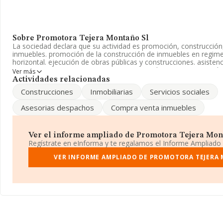
Sobre Promotora Tejera Montaño Sl
La sociedad declara que su actividad es promoción, construcció
inmuebles. promoción de la construcción de inmuebles en regim
horizontal. ejecución de obras públicas y construcciones. asistenc
para ancia. La empresa aparece inscrita en el Registro Mercanti
Ver más
Clasifica su actividad CNAE como '%cnae%', código 6812. La soci
Actividades relacionadas
mercados exteriores.
Construcciones
Inmobiliarias
Servicios sociales
Para llamar las oficinas se puede hacer a través del número 987
Asesorias despachos
Compra venta inmuebles
La empresa española
Promotora Tejera Montaño S.L
, con NI
en Calle Alfonso V núm. 2, (24001), León, Castilla-león.
Ver el informe ampliado de Promotora Tejera Monta
En base a la información de la que dispone INFORMA sobre 231.
Regístrate en eInforma y te regalamos el Informe Ampliado
ámbito nacional la facturación alcanza la cifra de 29.817 millones
promedio de facturación de 128 mil euros entre todas las compañ
VER INFORME AMPLIADO DE PROMOTORA TEJERA
información de la provincia (hablamos de León), en la base de
1030 empresas, con ventas en 2007 de hasta 55 millones de euros
información de interés en el ámbito sectorial, la antigüedad desd
años. Los empleados de media son 1.