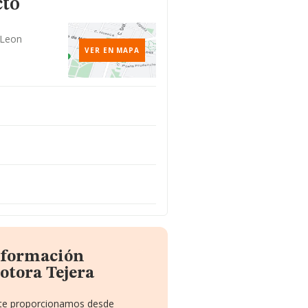
cto
 Leon
VER EN MAPA
información
otora Tejera
e te proporcionamos desde