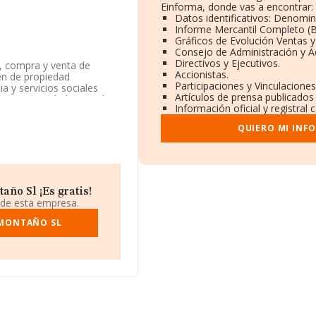
Einforma, donde vas a encontrar:
Datos identificativos: Denomin
Informe Mercantil Completo 
Gráficos de Evolución Ventas 
Consejo de Administración y A
Directivos y Ejecutivos.
n, compra y venta de
Accionistas.
en de propiedad
Participaciones y Vinculacione
ia y servicios sociales
Artículos de prensa publicados
l como Sociedad Limitada.
Información oficial y registral
edad no tiene actividad en
QUIERO MI INF
234725.
F B24209561, está situada
ño Sl ¡Es gratis!
218 compañías, en el
 de esta empresa.
 de euros y se calcula un
ías. Respecto a la
 MONTAÑO SL
 datos INFORMA constan
. Para aportar ulterior
e la constitución es de 20