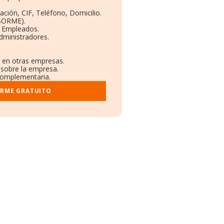
ación, CIF, Teléfono, Domicilio.
(BORME).
y Empleados.
dministradores.
s en otras empresas.
 sobre la empresa.
 complementaria.
ORME GRATUITO