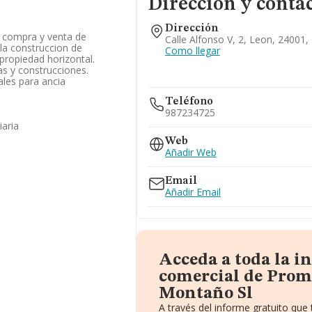
Dirección y conta
Dirección
 compra y venta de
Calle Alfonso V, 2, Leon, 24001,
la construccion de
Como llegar
propiedad horizontal.
as y construcciones.
iales para ancia
Teléfono
987234725
iaria
Web
Añadir Web
Email
Añadir Email
Acceda a toda la 
comercial de Prom
Montaño Sl
A través del informe gratuito qu