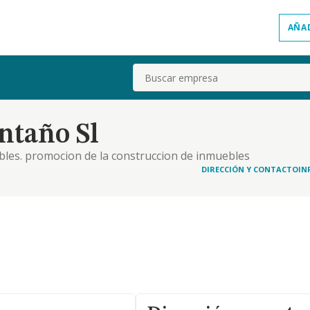
AÑA
Buscar
ntaño Sl
bles. promocion de la construccion de inmuebles
ras publicas y construcciones. asistencia y
DIRECCIÓN Y CONTACTO
IN