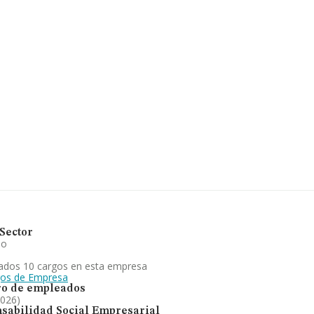
 euros y en 2025 la media de
illones de euros. Teniendo
 INFORMA aparecen 4253
on el fin de ampliar la
de la constitución es de 16
.L
está enfocada en
deros. En cuanto a la
nes frente al 2024. En el
rimentado un retroceso.
Sector
io
ados 10 cargos en esta empresa
gos de Empresa
o de empleados
2026)
sabilidad Social Empresarial