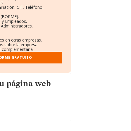
r:
inación, CIF, Teléfono,
o (BORME).
s y Empleados.
 Administradores.
nes en otras empresas.
os sobre la empresa.
al complementaria.
FORME GRATUITO
b
su página web