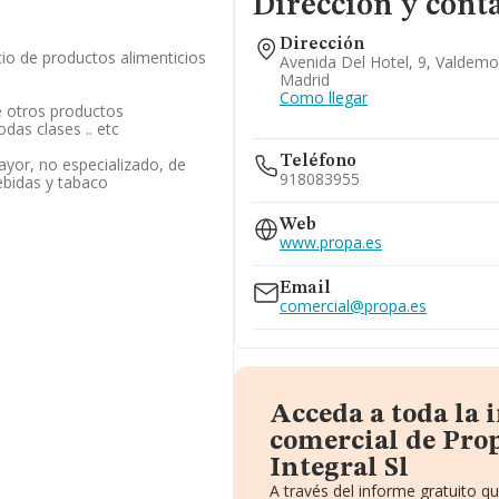
Dirección y cont
Dirección
io de productos alimenticios
Avenida Del Hotel, 9, Valdemo
Madrid
Como llegar
 otros productos
odas clases .. etc
Teléfono
yor, no especializado, de
918083955
ebidas y tabaco
Web
www.propa.es
Email
comercial@propa.es
Acceda a toda la
comercial de Pro
Integral Sl
A través del informe gratuito 