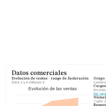
facturación en el ámbito nacional alcanza los 70.501 millones de
facturación de ventas entre todas las compañías alcanza los 2 m
en cuenta la información sobre Madrid, en la base de datos de
empresas, con ventas en 2025 de hasta 6.963 millones de euros. C
información relativa a las compañías, la media de antigüedad des
años. La media de empleados es de 8.
A modo de conclusión, la actividad de
Propa Gestión Integral S
intermediarios del comercio de productos alimenticios no perece
posición en el ranking de sectores, la empresa ha perdido posicio
ranking de todas las empresas en el territorio nacional, ha expe
Datos comerciales
Evolución de ventas - rango de facturación
Grupo 
Entre 3 y 6 millones €
Comerc
Cargos
Evolución de las ventas
Encontr
Ver car
Númer
7 (año 
Respon