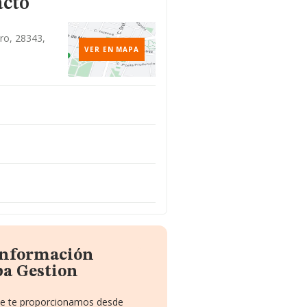
acto
ro, 28343,
VER EN MAPA
 información
pa Gestion
que te proporcionamos desde