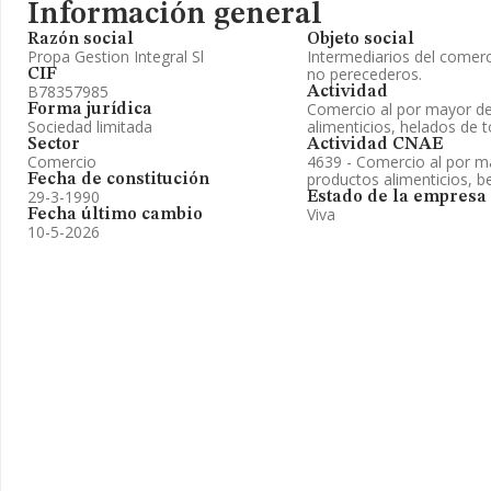
Información general
Razón social
Objeto social
Propa Gestion Integral Sl
Intermediarios del comerc
no perecederos.
CIF
B78357985
Actividad
Comercio al por mayor de
Forma jurídica
Sociedad limitada
alimenticios, helados de t
Sector
Actividad CNAE
Comercio
4639 - Comercio al por ma
productos alimenticios, b
Fecha de constitución
29-3-1990
Estado de la empresa
Viva
Fecha último cambio
10-5-2026