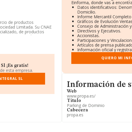
Einforma, donde vas a encontra
Datos identificativos: Denom
Domicilio.
Informe Mercantil Complet
Gráficos de Evolución Venta
rcio de productos
Consejo de Administración y
Sociedad Limitada. Su CNAE
Directivos y Ejecutivos.
ializado, de productos
Accionistas.
ón y/o exportación.
Participaciones y Vinculacio
Artículos de prensa publicad
ndo a los niveles de
Información oficial y registr
 ha perdido 41 puestos en el
n el ranking del sector,
QUIERO MI IN
S.L
; en cambio, éstas son
.L
y
Mantequerias Santi
l ¡Es gratis!
 la posición 50.814 a la
 de esta empresa.
n en el ranking:
Vela Reoco
NTEGRAL SL
ebajo (a nivel nacional) se
Informacion de su página we
rma S.L
. En 2025, la
Información de 
 del 11.134 al 12.002
Web
www.propa.es/
Titulo
083955 y la dirección de
Parking de Dominio
Cabecera
propa.es
u domicilio social
3), Valdemoro, Madrid.
ertenecientes al sector, la