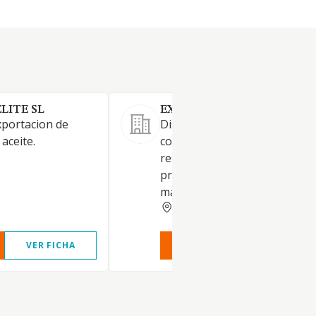
LITE SL
EXCLUSIVAS ECOGARBASA S
xportacion de
Distribución de alimentación
 aceite.
colectividades (colegios,
residencias, bares...)
principalmente lácteos, aceite
macarrones fideos, legumbres.
MADRID
VER FICHA
VER INFORME
VER FIC