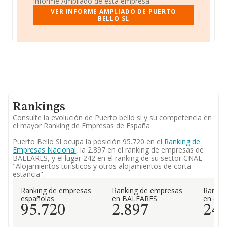
Informe Ampliado de esta empresa.
VER INFORME AMPLIADO DE PUERTO
BELLO SL
Rankings
Consulte la evolución de Puerto bello sl y su competencia en
el mayor Ranking de Empresas de España
Puerto Bello Sl ocupa la posición 95.720 en el
Ranking de
Empresas Nacional
, la 2.897 en el ranking de empresas de
BALEARES, y el lugar 242 en el ranking de su sector CNAE
"Alojamientos turísticos y otros alojamientos de corta
estancia".
Ranking de empresas
Ranking de empresas
Rankin
españolas
en BALEARES
en el 
95.720
2.897
24