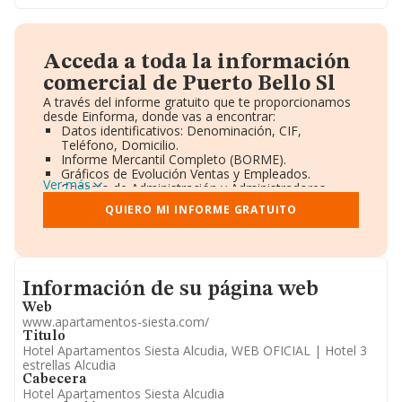
Acceda a toda la información
comercial de Puerto Bello Sl
A través del informe gratuito que te proporcionamos
desde Einforma, donde vas a encontrar:
Datos identificativos: Denominación, CIF,
Teléfono, Domicilio.
Informe Mercantil Completo (BORME).
Gráficos de Evolución Ventas y Empleados.
Ver más
Consejo de Administración y Administradores.
Directivos y Ejecutivos.
QUIERO MI INFORME GRATUITO
Accionistas.
Participaciones y Vinculaciones en otras empresas.
Artículos de prensa publicados sobre la empresa.
Información oficial y registral complementaria.
Informacion de su página web
Información de su página web
Web
www.apartamentos-siesta.com/
Titulo
Hotel Apartamentos Siesta Alcudia, WEB OFICIAL | Hotel 3
estrellas Alcudia
Cabecera
Hotel Apartamentos Siesta Alcudia