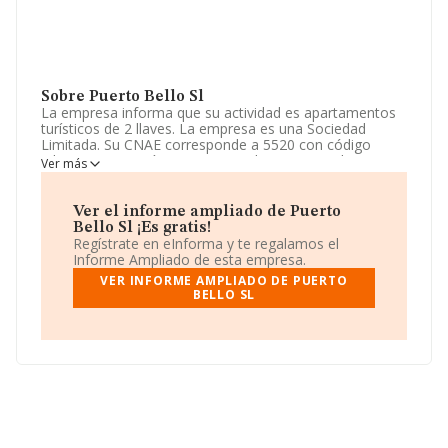
Sobre Puerto Bello Sl
La empresa informa que su actividad es apartamentos
turísticos de 2 llaves. La empresa es una Sociedad
Limitada. Su CNAE corresponde a 5520 con código
'Alojamientos turísticos y otros alojamientos de corta
Ver más
estancia'. La sociedad no tiene actividad en mercados
exteriores.
Ver el informe ampliado de Puerto
Dentro del ranking de empresas elaborado por
Bello Sl ¡Es gratis!
INFORMA, atendiendo a los niveles de facturación de la
Regístrate en eInforma y te regalamos el
compañía, se destaca que: la compañía ha escalado 11
Informe Ampliado de esta empresa.
puestos en el ranking sectorial, pasando del 251 al 240.
VER INFORME AMPLIADO DE PUERTO
Se encuentran mejor posicionadas las siguientes
BELLO SL
empresas del sector:
Rentalmar Salou, Sociedad
Limitada
y
Lazkano Iriondo Zerbitzuak S.L
; por
debajo se encuentran empresas como:
Sitges 91
Group S.L
y
Hoteles En Ruta S.L
. Ha subido del 99.194
al 95.590 en el ranking nacional, incrementando su
posición de 3.604 puestos. Éstas son las compañías que
la adelantan en el ranking:
Five Rodris Family S.L
y
Galdertrans S.L
, en cambio, la empresa se posiciona
mejor que las siguientes compañías:
Todo Campo