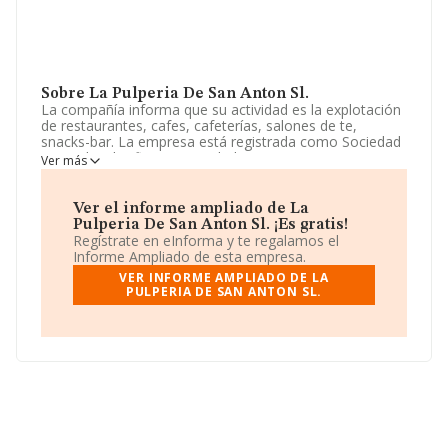
Sobre La Pulperia De San Anton Sl.
La compañía informa que su actividad es la explotación
de restaurantes, cafes, cafeterías, salones de te,
snacks-bar. La empresa está registrada como Sociedad
Limitada. Clasifica su actividad CNAE como
Ver más
'Establecimientos de bebidas', código 5630. No realiza
actividad de importación y/o exportación.
Ver el informe ampliado de La
La sociedad española
La Pulperia de San Anton S.L
,
Pulperia De San Anton Sl. ¡Es gratis!
con NIF B16402968, tiene su domicilio social
Regístrate en eInforma y te regalamos el
establecido en Calle Augusto Figueroa núm. 24, (28004),
Informe Ampliado de esta empresa.
Madrid, Madrid.
VER INFORME AMPLIADO DE LA
PULPERIA DE SAN ANTON SL.
Con los datos a disposición de INFORMA sobre 66.566
empresas pertenecientes al sector, la facturación en el
ámbito nacional alcanza los 5.524 millones de euros y
se calcula un promedio de facturación de 82 mil euros
entre todas las compañías. En relación con la
información de la provincia de Madrid, en la base de
datos INFORMA constan 12241 empresas, con ventas
en el año 2024 de 1.011 millones de euros. Con el fin de
ampliar la información relativa a las compañías, la
media de empleados es de 2. La antigüedad desde la