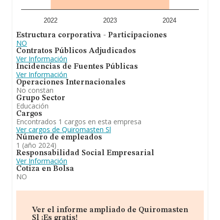
En resumen, la actividad de
Quiromasten S.L
es
academia de enseñanza de masajes corporales. centro
de masajes corporales. Se ha posicionado más abajo
2022
2023
2024
en el ranking de provincia frente al 2023.
Estructura corporativa - Participaciones
NO
Contratos Públicos Adjudicados
Ver Información
Incidencias de Fuentes Públicas
Ver Información
Operaciones Internacionales
No constan
Grupo Sector
Educación
Cargos
Encontrados 1 cargos en esta empresa
Ver cargos de Quiromasten Sl
Número de empleados
1 (año 2024)
Responsabilidad Social Empresarial
Ver Información
Cotiza en Bolsa
NO
Ver el informe ampliado de Quiromasten
Sl ¡Es gratis!