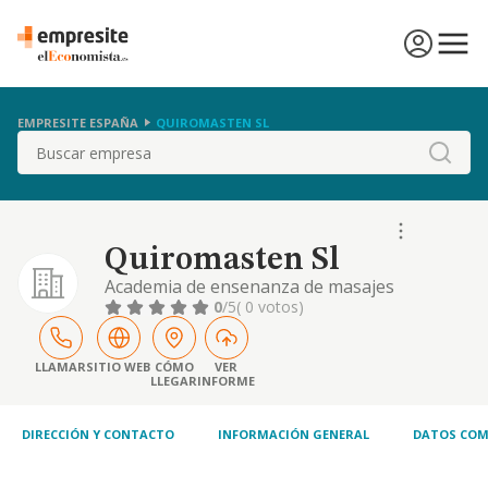
EMPRESITE ESPAÑA
QUIROMASTEN SL
Buscar
Quiromasten Sl
Academia de ensenanza de masajes
corporales. centro de masajes corporales.
0
/5
( 0 votos)
LLAMAR
SITIO WEB
CÓMO
VER
LLEGAR
INFORME
DIRECCIÓN Y CONTACTO
INFORMACIÓN GENERAL
DATOS COM