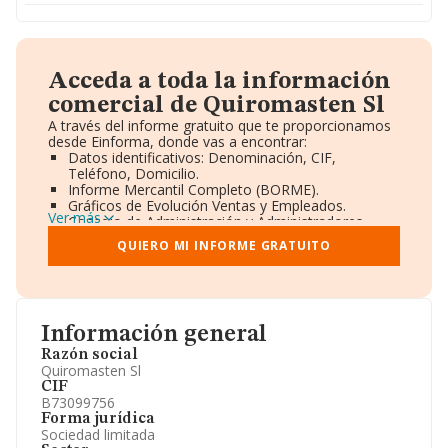
Acceda a toda la información
comercial de Quiromasten Sl
A través del informe gratuito que te proporcionamos
desde Einforma, donde vas a encontrar:
Datos identificativos: Denominación, CIF,
Teléfono, Domicilio.
Informe Mercantil Completo (BORME).
Gráficos de Evolución Ventas y Empleados.
Ver más
Consejo de Administración y Administradores.
Directivos y Ejecutivos.
QUIERO MI INFORME GRATUITO
Accionistas.
Participaciones y Vinculaciones en otras empresas.
Artículos de prensa publicados sobre la empresa.
Información oficial y registral complementaria.
Información general
Razón social
Quiromasten Sl
CIF
B73099756
Forma jurídica
Sociedad limitada