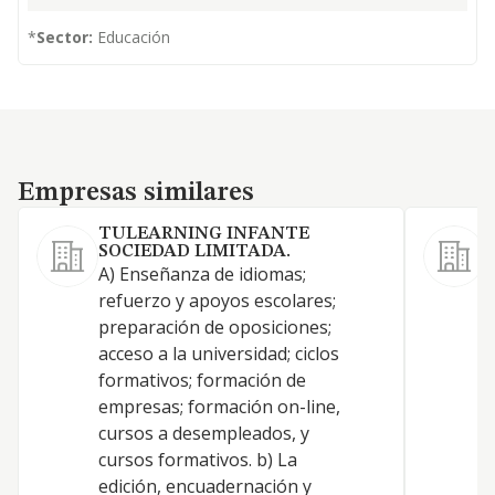
*
Sector:
Educación
Empresas similares
Empresas similares
TULEARNING INFANTE
SOCIEDAD LIMITADA.
A) Enseñanza de idiomas;
I
refuerzo y apoyos escolares;
f
preparación de oposiciones;
e
acceso a la universidad; ciclos
a
formativos; formación de
a
empresas; formación on-line,
i
cursos a desempleados, y
c
cursos formativos. b) La
s
edición, encuadernación y