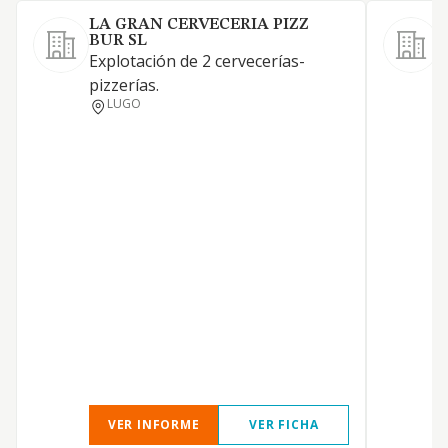
LA GRAN CERVECERIA PIZZ
BUR SL
H
Explotación de 2 cervecerías-
pizzerías.
LUGO
VER INFORME
VER FICHA