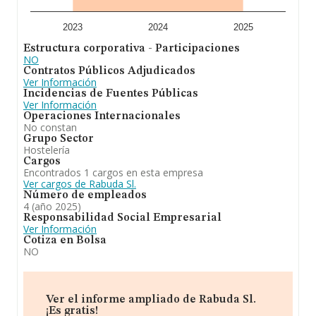
ventas han obtenido los 44 millones de euros. Como
información adicional de interés, los empleados de
media son 2. La antigüedad desde la constitución es de
2023
2024
2025
16 años.
Estructura corporativa - Participaciones
NO
Para concluir,
Rabuda S.L
está especializada en
Contratos Públicos Adjudicados
establecimiento de bebidas (actividad principal cnae
Ver Información
5630). restaurantes y puestos de comidas (cnae
Incidencias de Fuentes Públicas
5610)provisión de comidas preparadas para eventos y
Ver Información
otros servicios de comidas (cnae 5620)hoteles y
Operaciones Internacionales
alojamientos similares (cnae 5510).otras actividades de
No constan
apoyo a las empresas (servicio de consultorí. En cuanto
Grupo Sector
al ranking de la provincia de Lugo, la empresa ha
Hostelería
ganado posiciones.
Cargos
Encontrados 1 cargos en esta empresa
Ver cargos de Rabuda Sl.
Número de empleados
4 (año 2025)
Responsabilidad Social Empresarial
Ver Información
Cotiza en Bolsa
NO
Ver el informe ampliado de Rabuda Sl.
¡Es gratis!