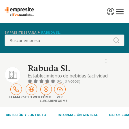
EMPRESITE ESPAÑA
RABUDA SL.
Buscar
Rabuda Sl.
Establecimiento de bebidas (actividad
principal cnae 5630). restaurantes y puestos
0
/5
( 0 votos)
de comidas (cnae 5610)provisión de comidas
preparadas para eventos y otros servicios
de comidas (cnae 5620)hoteles y
LLAMAR
SITIO WEB
CÓMO
VER
LLEGAR
INFORME
alojamientos similares (cnae 5510).otras
actividades de apoyo a las empresas
(servicio de consultorí
DIRECCIÓN Y CONTACTO
INFORMACIÓN GENERAL
DATOS COM