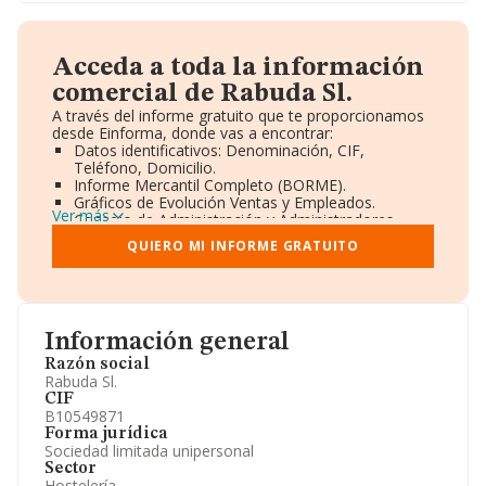
Acceda a toda la información
comercial de Rabuda Sl.
A través del informe gratuito que te proporcionamos
desde Einforma, donde vas a encontrar:
Datos identificativos: Denominación, CIF,
Teléfono, Domicilio.
Informe Mercantil Completo (BORME).
Gráficos de Evolución Ventas y Empleados.
Ver más
Consejo de Administración y Administradores.
Directivos y Ejecutivos.
QUIERO MI INFORME GRATUITO
Accionistas.
Participaciones y Vinculaciones en otras empresas.
Artículos de prensa publicados sobre la empresa.
Información oficial y registral complementaria.
Información general
Razón social
Rabuda Sl.
CIF
B10549871
Forma jurídica
Sociedad limitada unipersonal
Sector
Hostelería