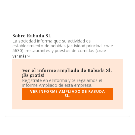
Sobre Rabuda Sl.
La sociedad informa que su actividad es
establecimiento de bebidas (actividad principal cnae
5630). restaurantes y puestos de comidas (cnae
5610)provisión de comidas preparadas para eventos y
Ver más
otros servicios de comidas (cnae 5620)hoteles y
alojamientos similares (cnae 5510).otras actividades de
apoyo a las empresas (servicio de consultorí. La
Ver el informe ampliado de Rabuda Sl.
sociedad está registrada como Sociedad Limitada.
¡Es gratis!
Tiene CNAE: 5630 - 'Establecimientos de bebidas'. La
Regístrate en eInforma y te regalamos el
sociedad no tiene actividad en mercados exteriores.
Informe Ampliado de esta empresa.
VER INFORME AMPLIADO DE RABUDA
El número de empleados ha disminuido un 20% y según
SL.
las cifras existentes en la base de datos de INFORMA, el
número de empleados ha estado por encima de la
media de sector.
Dentro del ranking de empresas elaborado por
INFORMA, atendiendo a los niveles de facturación de la
compañía, se destaca que: ha subido de hasta 716
puestos en 2025 a nivel sectorial, pasando del 6.381 al