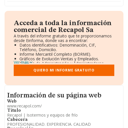
Acceda a toda la información
comercial de Recapol Sa
A través del informe gratuito que te proporcionamos
desde Einforma, donde vas a encontrar:
Datos identificativos: Denominación, CIF,
Teléfono, Domicilio.
Informe Mercantil Completo (BORME).
Gráficos de Evolución Ventas y Empleados.
Ver más
Consejo de Administración y Administradores.
Directivos y Ejecutivos.
QUIERO MI INFORME GRATUITO
Accionistas.
Participaciones y Vinculaciones en otras empresas.
Artículos de prensa publicados sobre la empresa.
Información oficial y registral complementaria.
Informacion de su página web
Información de su página web
Web
www.recapol.com/
Titulo
Recapol | Isotermos y equipos de frío
Cabecera
PROFESIONALIDAD. EXPERIENCIA. CALIDAD