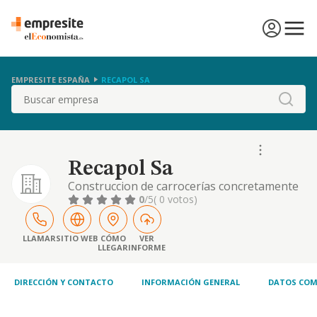
EMPRESITE ESPAÑA
RECAPOL SA
Buscar
Recapol Sa
Construccion de carrocerías concretamente
de isotermos para vehículos y remolques
0
/5
( 0 votos)
tanto para las empresas como para
particulares.
LLAMAR
SITIO WEB
CÓMO
VER
LLEGAR
INFORME
DIRECCIÓN Y CONTACTO
INFORMACIÓN GENERAL
DATOS COM