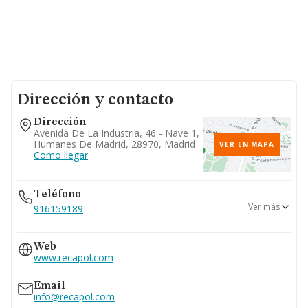
Dirección y contacto
Dirección
Avenida De La Industria, 46 - Nave 1,
Humanes De Madrid, 28970, Madrid
VER EN MAPA
Como llegar
Teléfono
Ver más
916159189
679...
Web
Ver teléfono 679...
www.recapol.com
622...
Ver teléfono 622...
Email
info@recapol.com