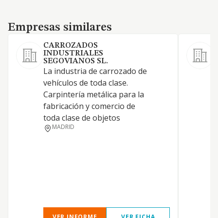
Empresas similares
Empresas similares
CARROZADOS
INDUSTRIALES
l
SEGOVIANOS SL.
p
La industria de carrozado de
f
vehículos de toda clase.
s
Carpintería metálica para la
r
fabricación y comercio de
p
toda clase de objetos
d
MADRID
e
a
d
f
VER INFORME
VER FICHA