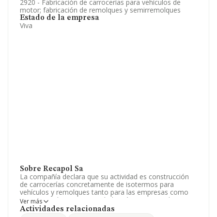
2920 - Fabricación de carrocerías para vehículos de
motor; fabricación de remolques y semirremolques
Estado de la empresa
Viva
Sobre Recapol Sa
La compañía declara que su actividad es construcción
de carrocerías concretamente de isotermos para
vehículos y remolques tanto para las empresas como
para particulares. La sociedad está inscrita en el
Ver más
Registro Mercantil como Sociedad Anónima. Tiene
Actividades relacionadas
CNAE: 2920 - 'Fabricación de carrocerías para vehículos