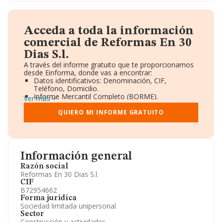
Acceda a toda la información
comercial de Reformas En 30
Dias S.l.
A través del informe gratuito que te proporcionamos
desde Einforma, donde vas a encontrar:
Datos identificativos: Denominación, CIF,
Teléfono, Domicilio.
Informe Mercantil Completo (BORME).
Ver más
Gráficos de Evolución Ventas y Empleados.
Consejo de Administración y Administradores.
QUIERO MI INFORME GRATUITO
Directivos y Ejecutivos.
Accionistas.
Participaciones y Vinculaciones en otras empresas.
Artículos de prensa publicados sobre la empresa.
Información oficial y registral complementaria.
Información general
Razón social
Reformas En 30 Dias S.l.
CIF
B72954662
Forma jurídica
Sociedad limitada unipersonal
Sector
Construcción y actividades