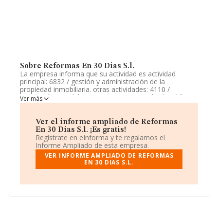
Sobre Reformas En 30 Dias S.l.
La empresa informa que su actividad es actividad
principal: 6832 / gestión y administración de la
propiedad inmobiliaria. otras actividades: 4110 /
promoción inmobiliaria. 4121 / construcción de edificios
Ver más
residenciales. La empresa está registrada como
Sociedad Limitada. La actividad de referencia CNAE
corresponde a 'Gestión y administración de la propiedad
Ver el informe ampliado de Reformas
inmobiliaria', cuyo Código es 6832. La sociedad no tiene
En 30 Dias S.l. ¡Es gratis!
actividad en mercados exteriores.
Regístrate en eInforma y te regalamos el
Informe Ampliado de esta empresa.
La compañía
Reformas En 30 Dias S.L
, con CIF
VER INFORME AMPLIADO DE REFORMAS
B72954662, está situada en Ronda Roca Blanca núm.
EN 30 DIAS S.L.
85 P. 2 Pta. 1, (08303), Mataró, Barcelona, Cataluña.
En base a la información de la que dispone INFORMA
sobre 36.850 compañías, la facturación en el ámbito
nacional alcanza los 5.912 millones de euros y la media
de facturación de ventas entre todas las compañías
alcanza los 160 mil euros. Por último, con el fin de