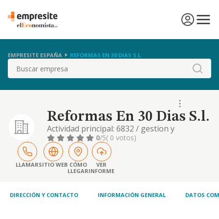
EMPRESITE ESPAÑA
REFORMAS EN 30 DIAS S.L.
Buscar
Reformas En 30 Dias S.l.
Actividad principal: 6832 / gestion y
administracion de la propiedad inmobiliaria.
0
/5
( 0 votos)
otras actividades: 4110 / promocion
inmobiliaria. 4121 / construccion de edificios
residenciales
LLAMAR
SITIO WEB
CÓMO
VER
LLEGAR
INFORME
DIRECCIÓN Y CONTACTO
INFORMACIÓN GENERAL
DATOS COM