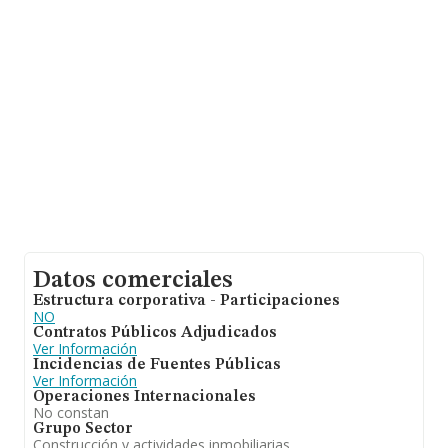
ampliar la información relativa al ámbito de la empresa,
la media de antigüedad desde la constitución es de 16
años. La media de empleados de las empresas es de 2.
Datos comerciales
Estructura corporativa - Participaciones
NO
Contratos Públicos Adjudicados
Ver Información
Incidencias de Fuentes Públicas
Ver Información
Operaciones Internacionales
No constan
Grupo Sector
Construcción y actividades inmobiliarias