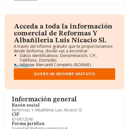
Acceda a toda la información
comercial de Reformas Y
Albañileria Luis Nicacio Sl.
A través del informe gratuito que te proporcionamos
desde Einforma, donde vas a encontrar:
Datos identificativos: Denominación, CIF,
Teléfono, Domicilio.
Informe Mercantil Completo (BORME).
Ver más
Gráficos de Evolución Ventas y Empleados.
Consejo de Administración y Administradores.
QUIERO MI INFORME GRATUITO
Directivos y Ejecutivos.
Accionistas.
Participaciones y Vinculaciones en otras empresas.
Artículos de prensa publicados sobre la empresa.
Información oficial y registral complementaria.
Información general
Razón social
Reformas Y Albañileria Luis Nicacio Sl.
CIF
B16872046
Forma jurídica
Sociedad limitada unipersonal