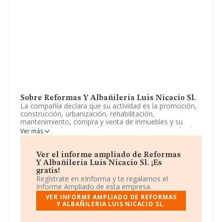
Sobre Reformas Y Albañileria Luis Nicacio Sl.
La compañía declara que su actividad es la promoción,
construcción, urbanización, rehabilitación,
mantenimiento, compra y venta de inmuebles y su
explotación. la proyección, contratación y ejecución de
Ver más
obras de reformas y decoración de interiores y
exteriores de viviendas, locales, naves e instalaciones
industriales y comerciales propias. La empresa aparece
Ver el informe ampliado de Reformas
inscrita en el Registro Mercantil como Sociedad
Y Albañileria Luis Nicacio Sl. ¡Es
Limitada. Su actividad CNAE es 'Agentes de la propiedad
gratis!
inmobiliaria' con código 6831. La sociedad no tiene
Regístrate en eInforma y te regalamos el
actividad en mercados exteriores.
Informe Ampliado de esta empresa.
VER INFORME AMPLIADO DE REFORMAS
La empresa española
Reformas y Albañileria Luis
Y ALBAÑILERIA LUIS NICACIO SL.
Nicacio S.L
, NIF B16872046, tiene domicilio fiscal en
Calle Ramon Lujan núm. 5 Bj E, (28026), Madrid, Madrid.