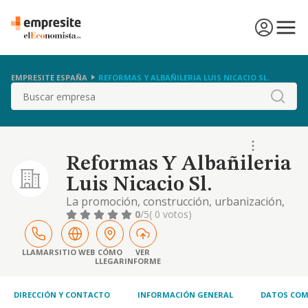
EMPRESITE ESPAÑA
REFORMAS Y ALBAÑILERIA LUIS NICACIO SL.
Buscar
Reformas Y Albañileria
Luis Nicacio Sl.
La promoción, construcción, urbanización,
rehabilitación, mantenimiento, compra y
0
/5
( 0 votos)
venta de inmuebles y su explotación. la
proyección, contratación y ejecución de
obras de reformas y decoración de
LLAMAR
SITIO WEB
CÓMO
VER
LLEGAR
INFORME
interiores y exteriores de viviendas, locales,
naves e instalaciones industriales y
comerciales propias
DIRECCIÓN Y CONTACTO
INFORMACIÓN GENERAL
DATOS COM