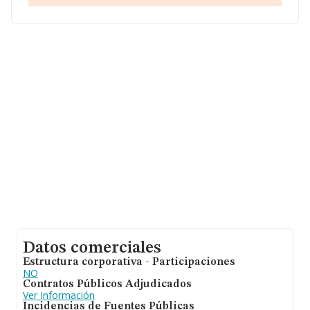
En base a la información de la que dispone INFORMA
sobre 54.122 compañías, a nivel nacional la facturación
asciende a 4.318 millones de euros y se calcula un
promedio de facturación de 79 mil euros entre todas las
compañías. En relación con la información de la
provincia de Madrid, en la base de datos de INFORMA
aparecen 11818 empresas, con ventas de hasta 1.763
millones de euros. Finalmente, para completar los datos
de sector la media de empleados es de 1. La antigüedad
alcanza los 7 años desde la constitución.
Datos comerciales
Estructura corporativa - Participaciones
NO
Contratos Públicos Adjudicados
Ver Información
Incidencias de Fuentes Públicas