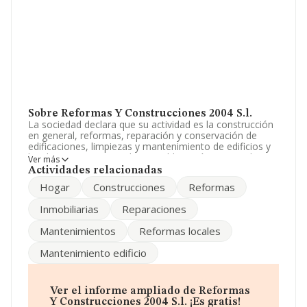
Sobre Reformas Y Construcciones 2004 S.l.
La sociedad declara que su actividad es la construcción
en general, reformas, reparación y conservación de
edificaciones, limpiezas y mantenimiento de edificios y
locales, compraventa de inmuebles, así como cualquier
Ver más
otra actividad relacionada con la construcc. La empresa
Actividades relacionadas
es una Sociedad Limitada. La actividad de referencia
Hogar
Construcciones
Reformas
CNAE corresponde a '%cnae%', cuyo Código es 4335.
La empresa no tiene actividad en mercados exteriores.
Inmobiliarias
Reparaciones
No ha habido variación en cuanto al número de
Mantenimientos
Reformas locales
empleados con respecto al 2007 y según las cifras
existentes en la base de datos de INFORMA, el número
Mantenimiento edificio
de empleados ha estado por encima de la media de
sector.
La empresa española
Reformas y Construcciones
Ver el informe ampliado de Reformas
2004 S.L
, B84366475, tiene domicilio fiscal en Avenida
Y Construcciones 2004 S.l. ¡Es gratis!