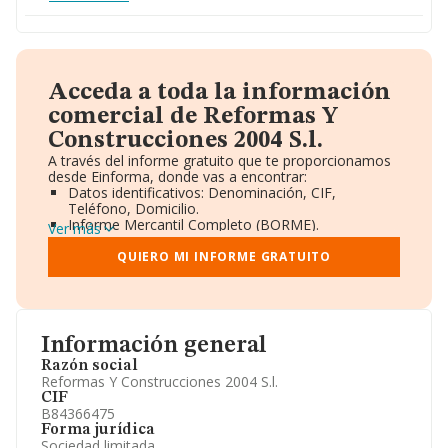
Acceda a toda la información
comercial de Reformas Y
Construcciones 2004 S.l.
A través del informe gratuito que te proporcionamos
desde Einforma, donde vas a encontrar:
Datos identificativos: Denominación, CIF,
Teléfono, Domicilio.
Informe Mercantil Completo (BORME).
Ver más
Gráficos de Evolución Ventas y Empleados.
Consejo de Administración y Administradores.
QUIERO MI INFORME GRATUITO
Directivos y Ejecutivos.
Accionistas.
Participaciones y Vinculaciones en otras empresas.
Artículos de prensa publicados sobre la empresa.
Información oficial y registral complementaria.
Información general
Razón social
Reformas Y Construcciones 2004 S.l.
CIF
B84366475
Forma jurídica
Sociedad limitada