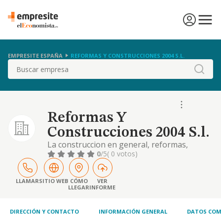
EMPRESITE ESPAÑA
REFORMAS Y CONSTRUCCIONES 2004 S.L.
Buscar
Reformas Y
Construcciones 2004 S.l.
La construccion en general, reformas,
reparacion y conservacion de edificaciones,
0
/5
( 0 votos)
limpiezas y mantenimiento de edificios y
locales, compraventa de inmuebles, asi como
cualquier otra actividad relacionada con la
LLAMAR
SITIO WEB
CÓMO
VER
LLEGAR
INFORME
construcc
DIRECCIÓN Y CONTACTO
INFORMACIÓN GENERAL
DATOS COM