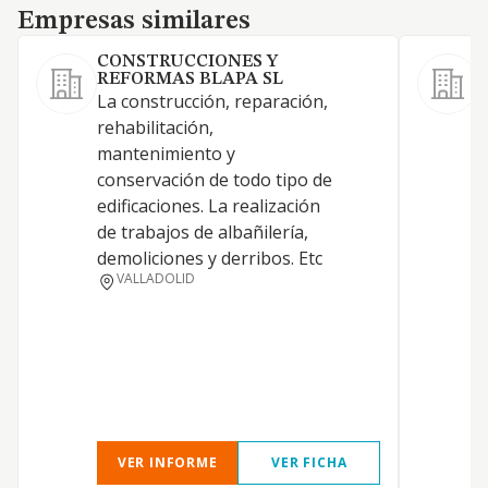
Empresas similares
Empresas similares
CONSTRUCCIONES Y
REFORMAS BLAPA SL
L
La construcción, reparación,
e
rehabilitación,
d
mantenimiento y
r
conservación de todo tipo de
d
edificaciones. La realización
c
de trabajos de albañilería,
m
demoliciones y derribos. Etc
s
VALLADOLID
l
a
c
VER INFORME
VER FICHA