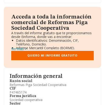
Acceda a toda la información
comercial de Reformas Piga
Sociedad Cooperativa
A través del informe gratuito que te proporcionamos
desde Einforma, donde vas a encontrar:
Datos identificativos: Denominación, CIF,
Teléfono, Domicilio.
Informe Mercantil Completo (BORME).
Ver más
Gráficos de Evolución Ventas y Empleados.
Consejo de Administración y Administradores.
QUIERO MI INFORME GRATUITO
Directivos y Ejecutivos.
Accionistas.
Participaciones y Vinculaciones en otras empresas.
Artículos de prensa publicados sobre la empresa.
Información oficial y registral complementaria.
Información general
Razón social
Reformas Piga Sociedad Cooperativa
CIF
F47465174
Forma jurídica
Sociedad cooperativa
Sector