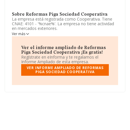
Sobre Reformas Piga Sociedad Cooperativa
La empresa está registrada como Cooperativa. Tiene
CNAE: 4101 - '%cnae%'. La empresa no tiene actividad
en mercados exteriores.
Ver más
Atendiendo a los datos disponibles en INFORMA, ese
número ha estado por encima de la media de sector.
Ver el informe ampliado de Reformas
La compañía
Reformas Piga Sociedad Cooperativa
,
Piga Sociedad Cooperativa ¡Es gratis!
con número de identificación fiscal F47465174, está
Regístrate en eInforma y te regalamos el
situada en Calle Canovas Del Castillo núm. 4, (47002),
Informe Ampliado de esta empresa.
en el municipio de Valladolid, Castilla-león.
VER INFORME AMPLIADO DE REFORMAS
PIGA SOCIEDAD COOPERATIVA
En base a la información de la que dispone INFORMA
sobre 188.948 compañías, a nivel nacional la facturación
asciende a 36.783 millones de euros y el promedio de la
facturación de ventas entre todas las compañías
asciende a los 194 mil euros. En relación con la
información de la provincia de Valladolid, en la base de
datos INFORMA constan 1671 empresas, con ventas en
el año 2000 de 249 millones de euros. Por último, con el
fin de ampliar la información relativa al ámbito de la
empresa, la media de empleados es de 2; la media de
antigüedad desde la constitución es de 17 años.