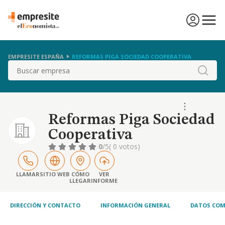
EMPRESITE ESPAÑA
REFORMAS PIGA SOCIEDAD COOPERATIVA
Buscar
Reformas Piga Sociedad
Cooperativa
0
/5
( 0 votos)
LLAMAR
SITIO WEB
CÓMO
VER
LLEGAR
INFORME
DIRECCIÓN Y CONTACTO
INFORMACIÓN GENERAL
DATOS COM