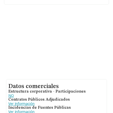
En relación con el sector y disponiendo de los datos de
hasta 68.256 empresas, en el ámbito nacional la
facturación alcanza la cifra de 7.191 millones de euros y
la media de facturación de ventas entre todas las
compañías alcanza los 105 mil euros. En relación con la
información de la provincia de Las Palmas, en la base
de datos de INFORMA aparecen 932 empresas, con
ventas de 40 millones de euros. Como información
adicional de interés, los empleados de media son 1. La
antigüedad alcanza los 13 años desde la constitución.
Datos comerciales
Estructura corporativa - Participaciones
NO
Contratos Públicos Adjudicados
Ver Información
Incidencias de Fuentes Públicas
Ver Información