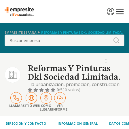
EMPRESITE ESPAÑA
REFORMAS Y PINTURAS DKL SOCIEDAD LIMITADA.
Buscar
Reformas Y Pinturas
Dkl Sociedad Limitada.
- la urbanización, promoción, construcción
(incluyendo reformas y obras de albañilería),
0
/5
( 0 votos)
explotación, compraventa y arrendamiento
de todo tipo de inmuebles, incluso de tipo
turístico. - compra y venta de vehículos y
LLAMAR
SITIO WEB
CÓMO
VER
LLEGAR
INFORME
automóviles para la construcción, sus
accesorios, recambios y complementos para
los
DIRECCIÓN Y CONTACTO
INFORMACIÓN GENERAL
DATOS COM