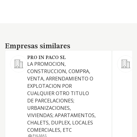
Empresas similares
Empresas similares
PRO IN PACO SL
LA PROMOCION,
P
CONSTRUCCION, COMPRA,
S
VENTA, ARRENDAMIENTO O
p
EXPLOTACION POR
e
CUALQUIER OTRO TITULO
m
DE PARCELACIONES;
a
URBANIZACIONES,
a
VIVIENDAS; APARTAMENTOS,
p
CHALETS, DUPLEX, LOCALES
A
COMERCIALES, ETC
PALMAS