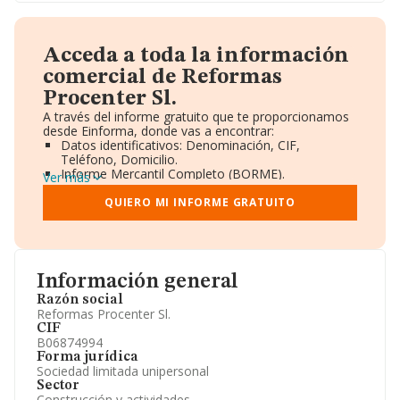
Acceda a toda la información
comercial de Reformas
Procenter Sl.
A través del informe gratuito que te proporcionamos
desde Einforma, donde vas a encontrar:
Datos identificativos: Denominación, CIF,
Teléfono, Domicilio.
Informe Mercantil Completo (BORME).
Ver más
Gráficos de Evolución Ventas y Empleados.
Consejo de Administración y Administradores.
QUIERO MI INFORME GRATUITO
Directivos y Ejecutivos.
Accionistas.
Participaciones y Vinculaciones en otras empresas.
Artículos de prensa publicados sobre la empresa.
Información oficial y registral complementaria.
Información general
Razón social
Reformas Procenter Sl.
CIF
B06874994
Forma jurídica
Sociedad limitada unipersonal
Sector
Construcción y actividades