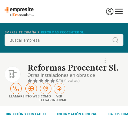
EMPRESITE ESPAÑA
REFORMAS PROCENTER SL.
Buscar
Reformas Procenter Sl.
Otras instalaciones en obras de
construcción
0
/5
( 0 votos)
LLAMAR
SITIO WEB
CÓMO
VER
LLEGAR
INFORME
DIRECCIÓN Y CONTACTO
INFORMACIÓN GENERAL
DATOS COM