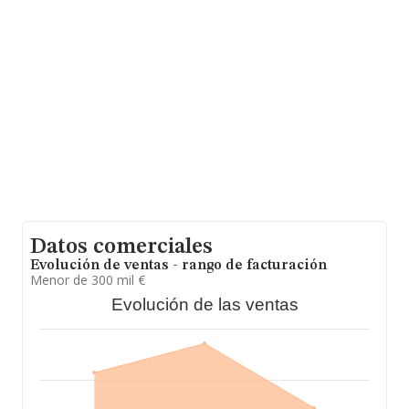
las compañías alcanza los 385 mil euros. En relación
con la información de la provincia de Valencia, en la
base de datos de INFORMA aparecen 2240 empresas,
cuyas ventas en 2023 han alcanzado los 599 millones
de euros. Como información adicional de interés, la
antigüedad alcanza los 16 años desde la constitución.
Los empleados de media son 3.
Datos comerciales
Evolución de ventas - rango de facturación
Menor de 300 mil €
Evolución de las ventas