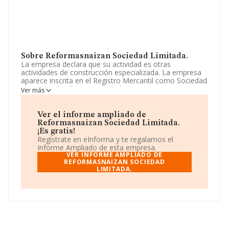
Sobre Reformasnaizan Sociedad Limitada.
La empresa declara que su actividad es otras
actividades de construcción especializada. La empresa
aparece inscrita en el Registro Mercantil como Sociedad
Limitada. Clasifica su actividad CNAE como 'Otras
Ver más
actividades de construcción especializada n.c.o.p.',
código 4399. La empresa no tiene actividad en
mercados exteriores.
Ver el informe ampliado de
Reformasnaizan Sociedad Limitada.
Ha habido un descenso en cuanto al número de
¡Es gratis!
empleados y atendiendo a los datos disponibles en
Regístrate en eInforma y te regalamos el
INFORMA, el número de empleados de la compañía ha
Informe Ampliado de esta empresa.
estado por debajo de la media de sector.
VER INFORME AMPLIADO DE
REFORMASNAIZAN SOCIEDAD
LIMITADA.
La compañía
Reformasnaizan Sociedad Limitada
,
CIF B05288964, se encuentra en Calle Campament núm.
116, (46035), Valencia, Comunidad Valenciana.
En relación con el sector y disponiendo de los datos de
hasta 41.135 empresas, en el ámbito nacional la
facturación alcanza la cifra de 15.864 millones de euros
y en 2023 la media de facturación de ventas entre todas