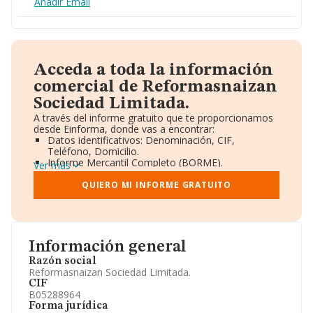
Añadir Email
Acceda a toda la información
comercial de Reformasnaizan
Sociedad Limitada.
A través del informe gratuito que te proporcionamos
desde Einforma, donde vas a encontrar:
Datos identificativos: Denominación, CIF,
Teléfono, Domicilio.
Informe Mercantil Completo (BORME).
Ver más
Gráficos de Evolución Ventas y Empleados.
Consejo de Administración y Administradores.
QUIERO MI INFORME GRATUITO
Directivos y Ejecutivos.
Accionistas.
Participaciones y Vinculaciones en otras empresas.
Artículos de prensa publicados sobre la empresa.
Información oficial y registral complementaria.
Información general
Razón social
Reformasnaizan Sociedad Limitada.
CIF
B05288964
Forma jurídica