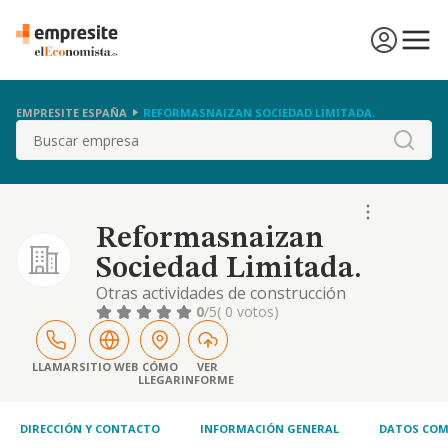
EMPRESITE ESPAÑA
REFORMASNAIZAN SOCIEDAD LIMITADA.
Buscar
Reformasnaizan
Sociedad Limitada.
Otras actividades de construcción
especializada
0
/5
( 0 votos)
LLAMAR
SITIO WEB
CÓMO
VER
LLEGAR
INFORME
DIRECCIÓN Y CONTACTO
INFORMACIÓN GENERAL
DATOS COM