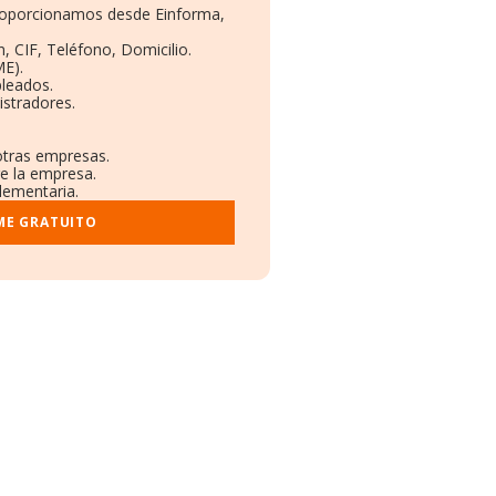
proporcionamos desde Einforma,
, CIF, Teléfono, Domicilio.
E).
pleados.
stradores.
otras empresas.
re la empresa.
plementaria.
ME GRATUITO