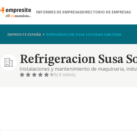
INFORMES DE EMPRESAS
DIRECTORIO DE EMPRESAS
EMPRESITE ESPAÑA
REFRIGERACION SUSA SOCIEDAD LIMITADA.
Refrigeracion Susa S
Instalaciones y mantenimiento de maquinaria, indust
instalaciones y aparatos de frío. el código correspon
0
/5
( 0 votos)
según declaran, y de acuerdo a la clasificacion naci