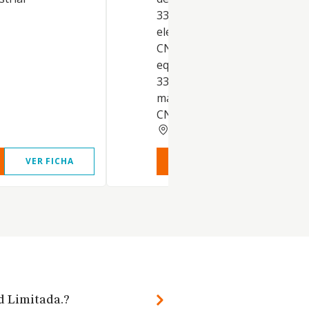
3312). b) Reparación de equi
electrónicos y ópticos. (Códig
CNAE 3313) c) Reparación de
equipos eléctricos. (Código 
3314). d) Reparación y
mantenimiento naval. (Códig
CNAE 3375). e) Reparación
ZARAGOZA
VER FICHA
VER INFORME
VER FIC
ad Limitada.?