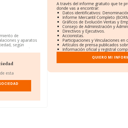
A través del informe gratuito que te 
donde vas a encontrar:
Datos identificativos: Denominación
Informe Mercantil Completo (BORM
Gráficos de Evolución Ventas y Em
Consejo de Administración y Admini
Directivos y Ejecutivos.
imiento de
Accionistas.
talaciones y aparatos
Participaciones y Vinculaciones en 
ociedad, según
Artículos de prensa publicados sob
 economicas es el
Información oficial y registral com
antil como Sociedad
QUIERO MI INFOR
ódigo 3312. La
ciedad
información
 de esta
s por debajo de la
SOCIEDAD
ndo a los niveles de
 ha ganado 500
ienen mejor posición
 S.L
y
Talleres de
 debajo en el ranking
mitada
y
Mecalex
 Ha subido de posición
 80.553 puestos.
 Servicios