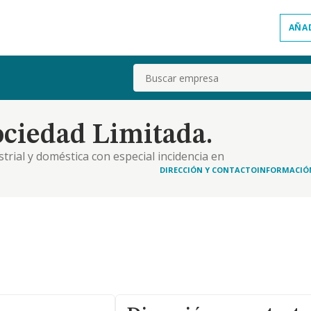
AÑA
Buscar
ociedad Limitada.
rial y doméstica con especial incidencia en
diente a la actividad principal de la sociedad,
DIRECCIÓN Y CONTACTO
INFORMACIÓ
onal de actividades economicas es el 33.20- instalac