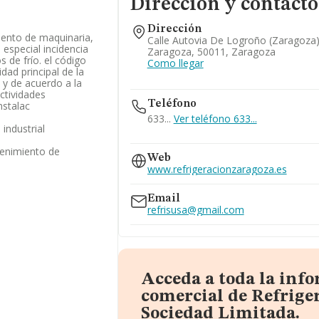
Dirección y contacto
Dirección
iento de maquinaria,
Calle Autovia De Logroño (zaragoza)
 especial incidencia
Zaragoza, 50011, Zaragoza
s de frío. el código
Como llegar
dad principal de la
 y de acuerdo a la
actividades
Teléfono
nstalac
633...
Ver teléfono 633...
industrial
enimiento de
645...
Web
Ver teléfono 645...
www.refrigeracionzaragoza.es
Email
refrisusa@gmail.com
Acceda a toda la inf
comercial de Refrige
Sociedad Limitada.