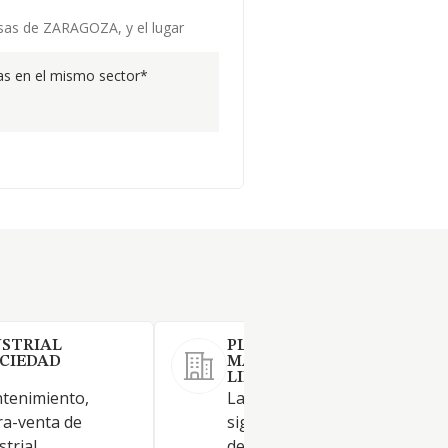
esas de ZARAGOZA, y el lugar
s en el mismo sector*
USTRIAL
PLATAFORMA INTEGRAL D
CIEDAD
MANTENIMIENTO SOCIED
LIMITADA.
tenimiento,
La sociedad tendrá por objeto
ra-venta de
siguientes actividades: Repar
trial
de maquinaria. (Código CNAE