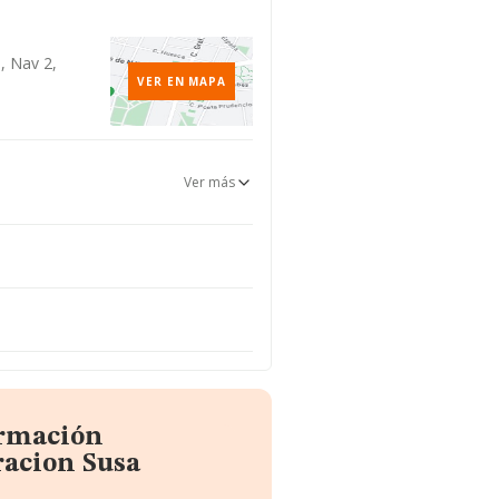
, Nav 2,
VER EN MAPA
Ver más
ormación
racion Susa