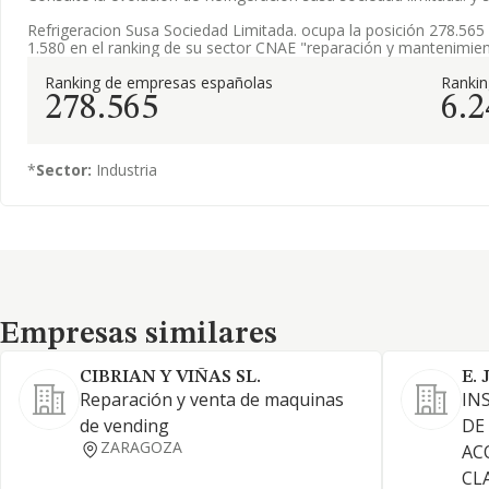
Refrigeracion Susa Sociedad Limitada. ocupa la posición 278.565
1.580 en el ranking de su sector CNAE "reparación y mantenimie
Ranking de empresas españolas
Ranki
278.565
6.2
*
Sector:
Industria
Empresas similares
Empresas similares
CIBRIAN Y VIÑAS SL.
E. 
Reparación y venta de maquinas
IN
de vending
DE
ZARAGOZA
AC
CL