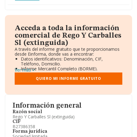
Acceda a toda la información
comercial de Rego Y Carballes
Sl (extinguida)
A través del informe gratuito que te proporcionamos
desde Einforma, donde vas a encontrar:
Datos identificativos: Denominación, CIF,
Teléfono, Domicilio.
Informe Mercantil Completo (BORME).
Ver más
Gráficos de Evolución Ventas y Empleados.
Consejo de Administración y Administradores.
QUIERO MI INFORME GRATUITO
Directivos y Ejecutivos.
Accionistas.
Participaciones y Vinculaciones en otras empresas.
Artículos de prensa publicados sobre la empresa.
Información oficial y registral complementaria.
Información general
Razón social
Rego Y Carballes Sl (extinguida)
CIF
B27386358
Forma jurídica
Sociedad limitada