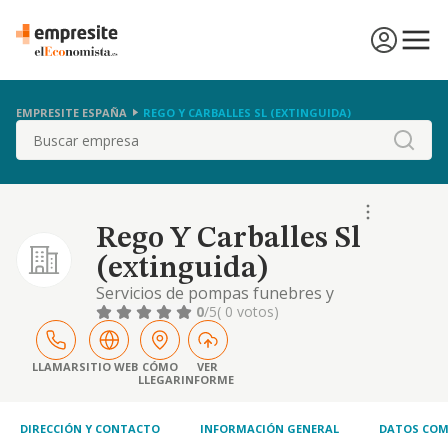
EMPRESITE ESPAÑA
REGO Y CARBALLES SL (EXTINGUIDA)
Buscar
Rego Y Carballes Sl
(extinguida)
Servicios de pompas funebres y
enterramientos, el desarrollo de las
0
/5
( 0 votos)
actividades inherentes a los servicios de
tanatorio y servicios funerarios,
arrendamiento de salas e instalaciones para
LLAMAR
SITIO WEB
CÓMO
VER
LLEGAR
INFORME
la realizacion de servicios fune
DIRECCIÓN Y CONTACTO
INFORMACIÓN GENERAL
DATOS COM