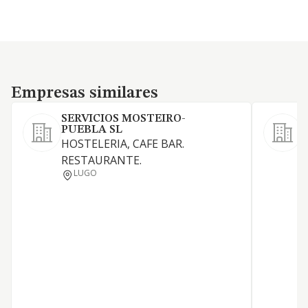
Empresas similares
Empresas similares
SERVICIOS MOSTEIRO-
PUEBLA SL
HOSTELERIA, CAFE BAR.
P
RESTAURANTE.
LUGO
S
(
C
S