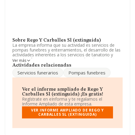
Sobre Rego Y Carballes Sl (extinguida)
La empresa informa que su actividad es servicios de
pompas funebres y enterramientos, el desarrollo de las
actividades inherentes a los servicios de tanatorio y
servicios funerarios, arrendamiento de salas e
Ver más
instalaciones para la realización de servicios fune. La
Actividades relacionadas
empresa aparece inscrita en el Registro Mercantil como
Servicios funerarios
Pompas funebres
Sociedad Limitada. Su actividad CNAE es '%cnae%' con
código 9630. La empresa no tiene actividad en
mercados exteriores.
Ver el informe ampliado de Rego Y
Teniendo en cuenta la información a disposición de
Carballes Sl (extinguida) ¡Es gratis!
INFORMA, ha contado con un número de empleados
Regístrate en eInforma y te regalamos el
inferior a la media de sector.
Informe Ampliado de esta empresa.
VER INFORME AMPLIADO DE REGO Y
La empresa española
Rego y Carballes S.L
CARBALLES SL (EXTINGUIDA)
(extinguida)
, con CIF B27386358, tiene su domicilio
social establecido en Calle As Pontes De Garcia
Rodriguez núm. 21 Bj, (27800), en el municipio de
Vilalba, provincia de Lugo, Galicia.