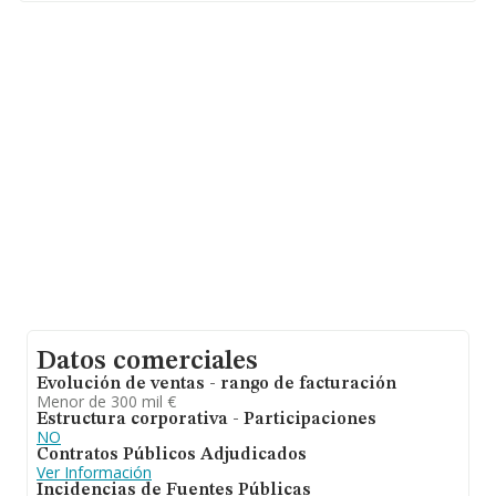
Con los datos a disposición de INFORMA sobre 2.143
empresas pertenecientes al sector, en el ámbito
nacional la facturación alcanza la cifra de 1.726 millones
de euros y el promedio de la facturación de ventas
entre todas las compañías asciende a los 805 mil euros.
En cuanto a la información relativa a la provincia de
Lugo, en la base de datos de INFORMA aparecen 59
empresas, con ventas en el año 2009 de 14 millones de
euros. Finalmente, para completar los datos de sector,
en 2009, la antigüedad desde la constitución es de 19
años. Los empleados de media son 7.
Datos comerciales
Evolución de ventas - rango de facturación
Menor de 300 mil €
Estructura corporativa - Participaciones
NO
Contratos Públicos Adjudicados
Ver Información
Incidencias de Fuentes Públicas