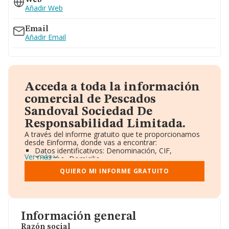
Web
Añadir Web
Email
Añadir Email
Acceda a toda la información
comercial de Pescados
Sandoval Sociedad De
Responsabilidad Limitada.
A través del informe gratuito que te proporcionamos
desde Einforma, donde vas a encontrar:
Datos identificativos: Denominación, CIF,
Ver más
Teléfono, Domicilio.
Informe Mercantil Completo (BORME).
QUIERO MI INFORME GRATUITO
Gráficos de Evolución Ventas y Empleados.
Consejo de Administración y Administradores.
Directivos y Ejecutivos.
Accionistas.
Participaciones y Vinculaciones en otras empresas.
Información general
Artículos de prensa publicados sobre la empresa.
Información oficial y registral complementaria.
Razón social