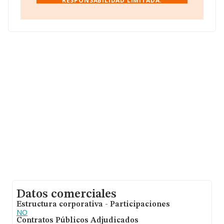
RESPONSABILIDAD LIMITADA.
Con los datos a disposición de INFORMA sobre 23.763
empresas pertenecientes al sector, la facturación en el
ámbito nacional alcanza los 35.026 millones de euros y
la media entre todas las compañías es de 1 millón de
euros de ventas. En cuanto a la información relativa a la
provincia de Madrid, en la base de datos INFORMA
constan 4230 empresas, cuyas ventas han alcanzado
los 6.821 millones de euros. Para aportar ulterior
información de interés en el ámbito sectorial, los
empleados de media son 4. La media de antigüedad
desde la constitución es de 16 años.
Datos comerciales
Estructura corporativa - Participaciones
NO
Contratos Públicos Adjudicados