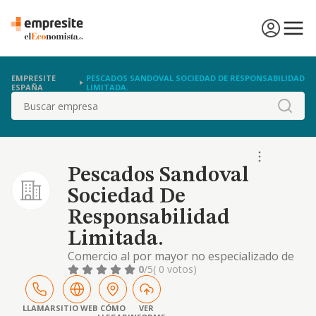
EMPRESITE
PESCADOS SANDOVAL SOCIEDAD DE RESPONSABILIDAD
ESPAÑA
LIMITADA.
Buscar
Pescados Sandoval
Sociedad De
Responsabilidad
Limitada.
Comercio al por mayor no especializado de
productos alimenticios, bebidas y tabaco.
0
/5
( 0 votos)
LLAMAR
SITIO WEB
CÓMO
VER