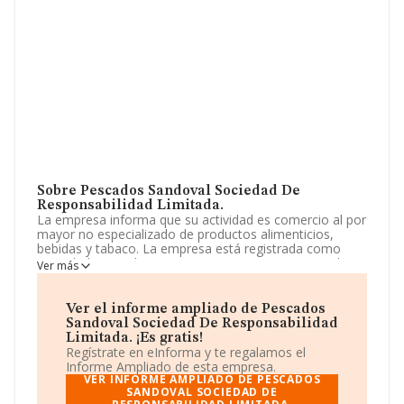
Sobre Pescados Sandoval Sociedad De
Responsabilidad Limitada.
La empresa informa que su actividad es comercio al por
mayor no especializado de productos alimenticios,
bebidas y tabaco. La empresa está registrada como
Sociedad Limitada. Tiene CNAE: 4639 - 'Comercio al por
Ver más
mayor, no especializado, de productos alimenticios,
bebidas y tabaco'. La compañía no tiene actividad en
mercados exteriores.
Ver el informe ampliado de Pescados
Sandoval Sociedad De Responsabilidad
La sociedad española
Pescados Sandoval Sociedad
Limitada. ¡Es gratis!
de Responsabilidad Limitada
, con NIF B94185501,
Regístrate en eInforma y te regalamos el
se encuentra en Calle De Manuel De Falla núm. 12
Informe Ampliado de esta empresa.
Planta 2. Oficina 10, (28100), en el municipio de
VER INFORME AMPLIADO DE PESCADOS
Alcobendas, Madrid.
SANDOVAL SOCIEDAD DE