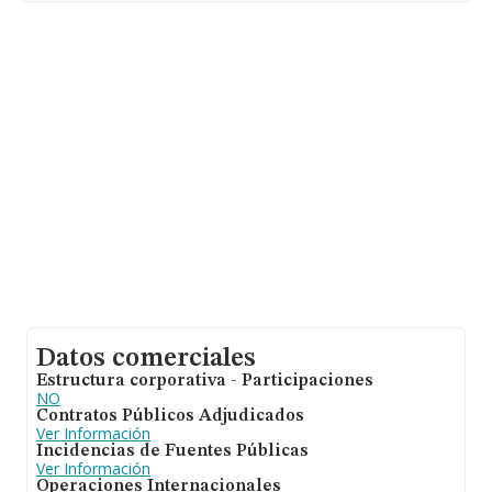
Madrid, en la base de datos de INFORMA aparecen 934
empresas, cuyas ventas han obtenido los 734 millones
de euros. Finalmente, para completar los datos de
sector la antigüedad desde la constitución es de 21
años. La media de empleados de las empresas es de 4.
Datos comerciales
Estructura corporativa - Participaciones
NO
Contratos Públicos Adjudicados
Ver Información
Incidencias de Fuentes Públicas
Ver Información
Operaciones Internacionales