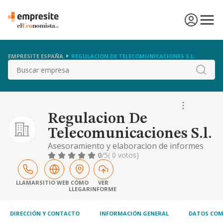
EMPRESITE ESPAÑA
REGULACION DE TELECOMUNICACIONES S.L.
Buscar
Regulacion De
Telecomunicaciones S.l.
Asesoramiento y elaboracion de informes
juridicos y economicos en el ambito privado
0
/5
( 0 votos)
y administrativo, asi como su difusion, y en
especial en el sector de las
telecomunicaciones, y la actuacion en el
LLAMAR
SITIO WEB
CÓMO
VER
LLEGAR
INFORME
ambito de la.
DIRECCIÓN Y CONTACTO
INFORMACIÓN GENERAL
DATOS COM