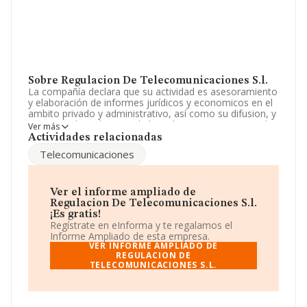
Sobre Regulacion De Telecomunicaciones S.l.
La compañía declara que su actividad es asesoramiento
y elaboración de informes jurídicos y economicos en el
ambito privado y administrativo, así como su difusion, y
en especial en el sector de las telecomunicaciones, y la
Ver más
actuacion en el ambito de la. La empresa está
Actividades relacionadas
registrada como Sociedad Limitada. Clasifica su
Telecomunicaciones
actividad CNAE como 'Edición de directorios y guías de
direcciones postales', código 5812. La compañía no
tiene actividad en mercados exteriores.
Ver el informe ampliado de
La compañía
Regulacion de Telecomunicaciones
Regulacion De Telecomunicaciones S.l.
S.L
, CIF B83008763, está situada en Calle O'donnell
¡Es gratis!
núm. 22 A 1 Dr, (28009), en el municipio de Madrid,
Regístrate en eInforma y te regalamos el
Madrid.
Informe Ampliado de esta empresa.
VER INFORME AMPLIADO DE
En relación con el sector y disponiendo de los datos de
REGULACION DE
TELECOMUNICACIONES S.L.
hasta 2.872 empresas, la facturación en el ámbito
nacional alcanza los 1.536 millones de euros y la media
entre todas las compañías es de 534 mil euros de
ventas. Teniendo en cuenta la información sobre