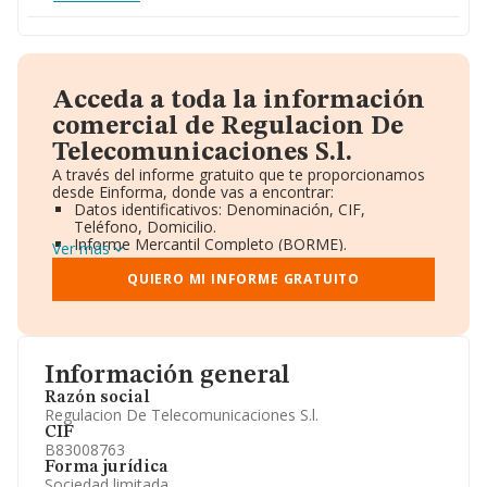
Acceda a toda la información
comercial de Regulacion De
Telecomunicaciones S.l.
A través del informe gratuito que te proporcionamos
desde Einforma, donde vas a encontrar:
Datos identificativos: Denominación, CIF,
Teléfono, Domicilio.
Informe Mercantil Completo (BORME).
Ver más
Gráficos de Evolución Ventas y Empleados.
Consejo de Administración y Administradores.
QUIERO MI INFORME GRATUITO
Directivos y Ejecutivos.
Accionistas.
Participaciones y Vinculaciones en otras empresas.
Artículos de prensa publicados sobre la empresa.
Información oficial y registral complementaria.
Información general
Razón social
Regulacion De Telecomunicaciones S.l.
CIF
B83008763
Forma jurídica
Sociedad limitada