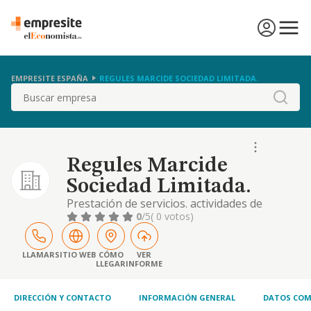
EMPRESITE ESPAÑA
REGULES MARCIDE SOCIEDAD LIMITADA.
Buscar
Regules Marcide
Sociedad Limitada.
Prestación de servicios. actividades de
gestión y administración. servicios
0
/5
( 0 votos)
educativos, sanitarios, de ocio y
entretenimiento. venta de loterías y
apuestas del estado
LLAMAR
SITIO WEB
CÓMO
VER
LLEGAR
INFORME
DIRECCIÓN Y CONTACTO
INFORMACIÓN GENERAL
DATOS COM