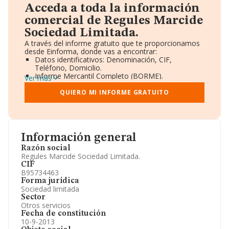
Acceda a toda la información
comercial de Regules Marcide
Sociedad Limitada.
A través del informe gratuito que te proporcionamos
desde Einforma, donde vas a encontrar:
Datos identificativos: Denominación, CIF,
Teléfono, Domicilio.
Informe Mercantil Completo (BORME).
Ver más
Gráficos de Evolución Ventas y Empleados.
Consejo de Administración y Administradores.
QUIERO MI INFORME GRATUITO
Directivos y Ejecutivos.
Accionistas.
Participaciones y Vinculaciones en otras empresas.
Artículos de prensa publicados sobre la empresa.
Información oficial y registral complementaria.
Información general
Razón social
Regules Marcide Sociedad Limitada.
CIF
B95734463
Forma jurídica
Sociedad limitada
Sector
Otros servicios
Fecha de constitución
10-9-2013