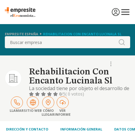
EMPRESITE ESPAÑA
REHABILITACION CON ENCANTO LUCINALA SL
Buscar
Rehabilitacion Con
Encanto Lucinala Sl
La sociedad tiene por objeto el desarrollo de
las actividades correspondientes a los
0
/5
( 0 votos)
siguientes códigos y descripciones de la
clasificación nacional de actividades
económicas: actividad principal: 43.33 /
LLAMAR
SITIO WEB
CÓMO
VER
LLEGAR
INFORME
revestimiento de suelos y paredes. otras
actividades: 68.31 / agentes de la propiedad
inmobilia
DIRECCIÓN Y CONTACTO
INFORMACIÓN GENERAL
DATOS COM