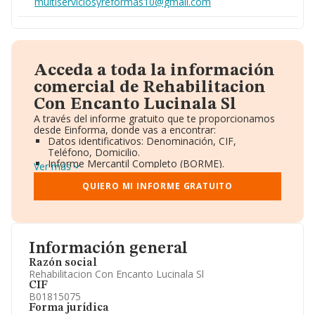
multiserviciosyreformas10@gmail.com
Acceda a toda la información
comercial de Rehabilitacion
Con Encanto Lucinala Sl
A través del informe gratuito que te proporcionamos
desde Einforma, donde vas a encontrar:
Datos identificativos: Denominación, CIF,
Teléfono, Domicilio.
Informe Mercantil Completo (BORME).
Ver más
Gráficos de Evolución Ventas y Empleados.
Consejo de Administración y Administradores.
QUIERO MI INFORME GRATUITO
Directivos y Ejecutivos.
Accionistas.
Participaciones y Vinculaciones en otras empresas.
Artículos de prensa publicados sobre la empresa.
Información oficial y registral complementaria.
Información general
Razón social
Rehabilitacion Con Encanto Lucinala Sl
CIF
B01815075
Forma jurídica