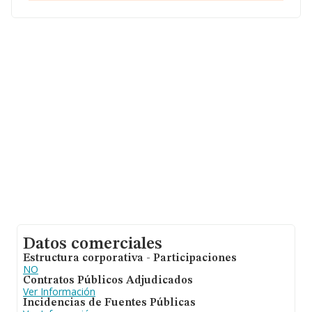
Valenciana.
En base a la información de la que dispone INFORMA
sobre 7.198 compañías, en el ámbito nacional la
facturación alcanza la cifra de 1.852 millones de euros y
la media de facturación de ventas entre todas las
compañías alcanza los 257 mil euros. Teniendo en
cuenta la información sobre Valencia, en la base de
datos INFORMA constan 402 empresas, con ventas de
hasta 78 millones de euros. Con el fin de ampliar la
información relativa a las compañías, la antigüedad
desde la constitución es de 18 años. La media de
empleados de las empresas es de 3.
Datos comerciales
Estructura corporativa - Participaciones
NO
Contratos Públicos Adjudicados
Ver Información
Incidencias de Fuentes Públicas