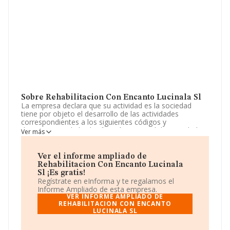
Sobre Rehabilitacion Con Encanto Lucinala Sl
La empresa declara que su actividad es la sociedad
tiene por objeto el desarrollo de las actividades
correspondientes a los siguientes códigos y
descripciones de la clasificación nacional de actividades
Ver más
económicas: actividad principal: 43.33 / revestimiento de
suelos y paredes. otras actividades: 68.31 / agentes de
la propiedad inmobilia. La sociedad está registrada
Ver el informe ampliado de
como Sociedad Limitada. Su actividad CNAE es
Rehabilitacion Con Encanto Lucinala
'Revestimiento de suelos y paredes' con código 4333.
Sl ¡Es gratis!
La empresa no tiene actividad en mercados exteriores.
Regístrate en eInforma y te regalamos el
Informe Ampliado de esta empresa.
Su email es
multiserviciosyreformas10@gmail.com
.
VER INFORME AMPLIADO DE
REHABILITACION CON ENCANTO
LUCINALA SL
La empresa
Rehabilitacion Con Encanto Lucinala
S.L
, con NIF B01815075, tiene domicilio fiscal en Calle
Llorca núm. 1 21, (46018), Valencia, Comunidad