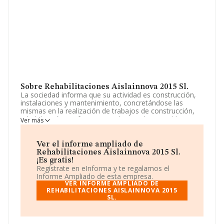
Sobre Rehabilitaciones Aislainnova 2015 Sl.
La sociedad informa que su actividad es construcción,
instalaciones y mantenimiento, concretándose las
mismas en la realización de trabajos de construcción,
rehabilitación y reforma en todo tipo de inmuebles,
Ver más
equipamientos e infraestructuras de uso civil y privado.
La empresa es una Sociedad Limitada. Su CNAE
corresponde a 4101 con código '%cnae%'. La empresa
Ver el informe ampliado de
no tiene actividad en mercados exteriores.
Rehabilitaciones Aislainnova 2015 Sl.
¡Es gratis!
El número de empleados ha sido el mismo con respecto
Regístrate en eInforma y te regalamos el
al 2019 y teniendo en cuenta la información disponible
Informe Ampliado de esta empresa.
en INFORMA, ha dispuesto de un número de
VER INFORME AMPLIADO DE
empleados por debajo de la media de sector.
REHABILITACIONES AISLAINNOVA 2015
SL.
Su email es
gorka@aislainnova.com
.
La empresa española
Rehabilitaciones Aislainnova