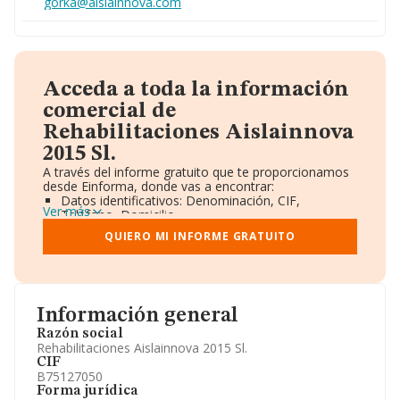
gorka@aislainnova.com
Acceda a toda la información
comercial de
Rehabilitaciones Aislainnova
2015 Sl.
A través del informe gratuito que te proporcionamos
desde Einforma, donde vas a encontrar:
Datos identificativos: Denominación, CIF,
Ver más
Teléfono, Domicilio.
Informe Mercantil Completo (BORME).
QUIERO MI INFORME GRATUITO
Gráficos de Evolución Ventas y Empleados.
Consejo de Administración y Administradores.
Directivos y Ejecutivos.
Accionistas.
Participaciones y Vinculaciones en otras empresas.
Información general
Artículos de prensa publicados sobre la empresa.
Información oficial y registral complementaria.
Razón social
Rehabilitaciones Aislainnova 2015 Sl.
CIF
B75127050
Forma jurídica