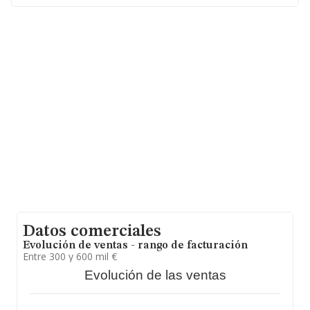
2015 S.L
, con CIF B75127050, tiene su domicilio social
establecido en Calle Rey Fernando núm. 16 00, (20301),
Irún, Guipúzcoa, País Vasco.
En base a la información de la que dispone INFORMA
sobre 188.948 compañías, a nivel nacional la facturación
asciende a 36.783 millones de euros y el promedio de la
facturación de ventas entre todas las compañías
asciende a los 194 mil euros. Respecto a la información
de la provincia (hablamos de Guipúzcoa), en la base de
datos de INFORMA aparecen 1524 empresas, cuyas
ventas han obtenido los 888 millones de euros. Para
aportar ulterior información de interés en el ámbito
sectorial, la antigüedad desde la constitución es de 17
años. La media de empleados es de 2.
Datos comerciales
Evolución de ventas - rango de facturación
Entre 300 y 600 mil €
Evolución de las ventas