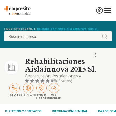
EMPRESITE ESPAÑA
REHABILITACIONES AISLAINNOVA 2015 SL.
Buscar
Rehabilitaciones
Aislainnova 2015 Sl.
Construcción, instalaciones y
mantenimiento, concretándose las mismas
0
/5
( 0 votos)
en la realización de trabajos de construcción,
rehabilitación y reforma en todo tipo de
inmuebles, equipamientos e
LLAMAR
SITIO WEB
CÓMO
VER
LLEGAR
INFORME
infraestructuras de uso civil y privado
DIRECCIÓN Y CONTACTO
INFORMACIÓN GENERAL
DATOS COM