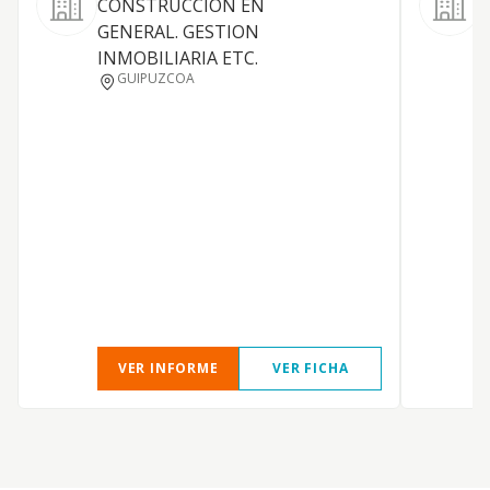
CONSTRUCCION EN
L
GENERAL. GESTION
r
INMOBILIARIA ETC.
r
GUIPUZCOA
a
m
i
e
p
o
a
e
p
VER INFORME
VER FICHA