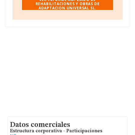
Adaptacion Universal S.L
REHABILITACIONES Y OBRAS DE
, B56014517, se encuentra
ADAPTACION UNIVERSAL SL.
en Calle Alonso De Aguilar Bl 22 Loc, (14920), Aguilar
De La Frontera, Córdoba, Andalucía.
Con los datos a disposición de INFORMA sobre 188.948
empresas pertenecientes al sector, la facturación en el
ámbito nacional alcanza los 36.783 millones de euros y
se estima que el promedio de la facturación entre todas
las empresas es de 194 mil euros. Respecto a la
información de la provincia (hablamos de Córdoba), en
la base de datos de INFORMA aparecen 2315
empresas, cuyas ventas han obtenido los 367 millones
de euros. Para aportar ulterior información de interés en
el ámbito sectorial, la antigüedad alcanza los 17 años
desde la constitución. La media de empleados de las
empresas es de 2.
Datos comerciales
Estructura corporativa - Participaciones