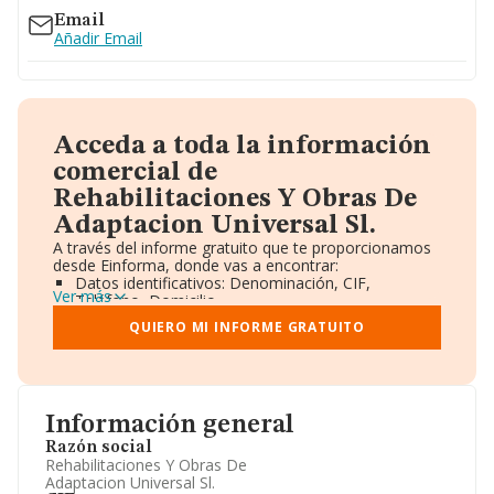
Email
Añadir Email
Acceda a toda la información
comercial de
Rehabilitaciones Y Obras De
Adaptacion Universal Sl.
A través del informe gratuito que te proporcionamos
desde Einforma, donde vas a encontrar:
Datos identificativos: Denominación, CIF,
Ver más
Teléfono, Domicilio.
Informe Mercantil Completo (BORME).
QUIERO MI INFORME GRATUITO
Gráficos de Evolución Ventas y Empleados.
Consejo de Administración y Administradores.
Directivos y Ejecutivos.
Accionistas.
Participaciones y Vinculaciones en otras empresas.
Información general
Artículos de prensa publicados sobre la empresa.
Información oficial y registral complementaria.
Razón social
Rehabilitaciones Y Obras De
Adaptacion Universal Sl.