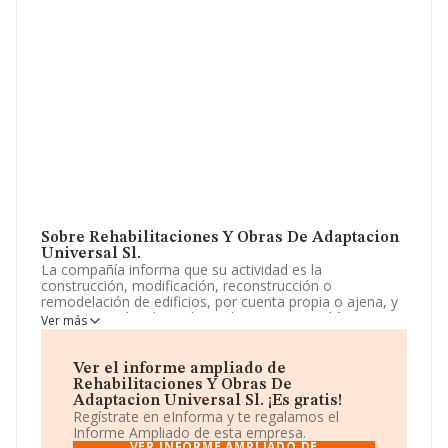
Sobre Rehabilitaciones Y Obras De Adaptacion
Universal Sl.
La compañía informa que su actividad es la
construcción, modificación, reconstrucción o
remodelación de edificios, por cuenta propia o ajena, y
su venta por locales independientes o por edificios
Ver más
completos. la compra, venta, explotación directa o en
arrendamiento de fincas rústicas o urbanas. la
promoción y venta de todo tipo de edificaci. La empresa
Ver el informe ampliado de
aparece inscrita en el Registro Mercantil como Sociedad
Rehabilitaciones Y Obras De
Limitada. Tiene CNAE: 4101 - '%cnae%'. La sociedad no
Adaptacion Universal Sl. ¡Es gratis!
tiene actividad en mercados exteriores.
Regístrate en eInforma y te regalamos el
Informe Ampliado de esta empresa.
La empresa española
Rehabilitaciones y Obras de
VER INFORME AMPLIADO DE