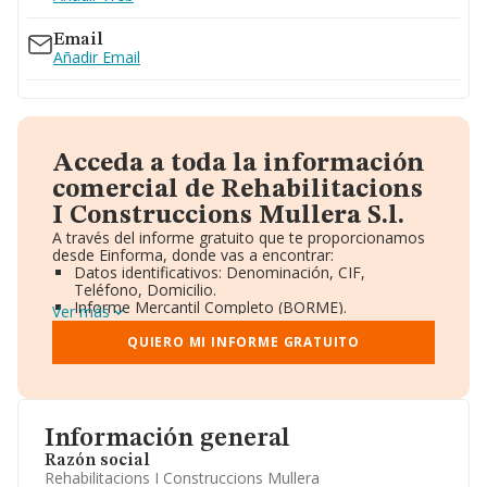
Email
Añadir Email
Acceda a toda la información
comercial de Rehabilitacions
I Construccions Mullera S.l.
A través del informe gratuito que te proporcionamos
desde Einforma, donde vas a encontrar:
Datos identificativos: Denominación, CIF,
Teléfono, Domicilio.
Informe Mercantil Completo (BORME).
Ver más
Gráficos de Evolución Ventas y Empleados.
Consejo de Administración y Administradores.
QUIERO MI INFORME GRATUITO
Directivos y Ejecutivos.
Accionistas.
Participaciones y Vinculaciones en otras empresas.
Artículos de prensa publicados sobre la empresa.
Información oficial y registral complementaria.
Información general
Razón social
Rehabilitacions I Construccions Mullera