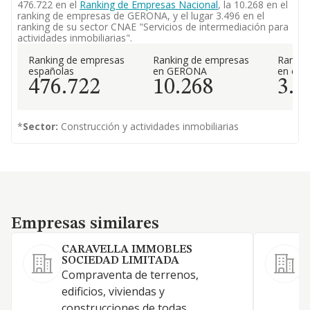
476.722 en el
Ranking de Empresas Nacional
, la 10.268 en el
ranking de empresas de GERONA, y el lugar 3.496 en el
ranking de su sector CNAE "Servicios de intermediación para
actividades inmobiliarias".
Ranking de empresas
Ranking de empresas
Rankin
españolas
en GERONA
en el 
476.722
10.268
3.4
*
Sector:
Construcción y actividades inmobiliarias
Empresas similares
Empresas similares
CARAVELLA IMMOBLES
SOCIEDAD LIMITADA
S
Compraventa de terrenos,
p
edificios, viviendas y
y
construcciones de todas