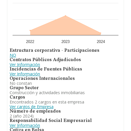
de facturación de ventas entre todas las compañías
alcanza los 79 mil euros. Teniendo en cuenta la
información sobre Girona, en la base de datos
INFORMA constan 1237 empresas, con ventas en el
año 2024 de 70 millones de euros. Como información
adicional de interés, la media de empleados es de 1; la
media de antigüedad desde la constitución es de 7
años.
2022
2023
2024
En conclusión, la actividad de
Rehabilitacions I
Estructura corporativa - Participaciones
Construccions Mullera S.L
está enfocada en el
NO
negocio inmobiliario en general. Ha experimentado un
Contratos Públicos Adjudicados
retroceso en el ranking de su sector (Agentes de la
Ver Información
propiedad inmobiliaria). Frente al 2023, en el ranking
Incidencias de Fuentes Públicas
nacional, de todas las empresas en España, la empresa
Ver Información
ha retrocedido.
Operaciones Internacionales
No constan
Grupo Sector
Construcción y actividades inmobiliarias
Cargos
Encontrados 2 cargos en esta empresa
Ver cargos de Empresa
Número de empleados
2 (año 2024)
Responsabilidad Social Empresarial
Ver Información
Cotiza en Bolsa