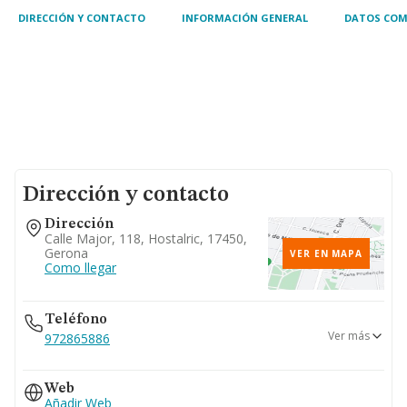
DIRECCIÓN Y CONTACTO
INFORMACIÓN GENERAL
DATOS COM
Dirección y contacto
Dirección
Calle Major, 118, Hostalric, 17450,
Gerona
VER EN MAPA
Como llegar
Teléfono
Ver más
972865886
972874904
Web
Añadir Web