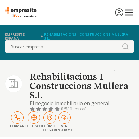
EMPRESITE
REHABILITACIONS I CONSTRUCCIONS MULLERA
ESPAÑA
S.L.
Buscar
Rehabilitacions I
Construccions Mullera
S.l.
El negocio inmobiliario en general
0
/5
( 0 votos)
LLAMAR
SITIO WEB
CÓMO
VER
LLEGAR
INFORME