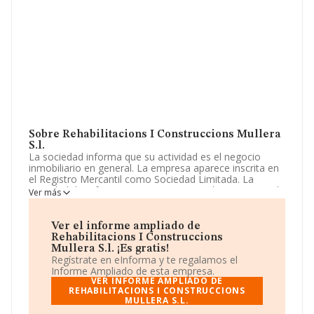
Sobre Rehabilitacions I Construccions Mullera
S.l.
La sociedad informa que su actividad es el negocio
inmobiliario en general. La empresa aparece inscrita en
el Registro Mercantil como Sociedad Limitada. La
actividad de referencia CNAE corresponde a 'Agentes de
Ver más
la propiedad inmobiliaria', cuyo Código es 6831. La
sociedad no tiene actividad en mercados exteriores.
Ver el informe ampliado de
Ha contado con el mismo número de profesionales y
Rehabilitacions I Construccions
según las cifras existentes en la base de datos de
Mullera S.l. ¡Es gratis!
INFORMA, el número de empleados ha estado por
Regístrate en eInforma y te regalamos el
encima de la media de sector.
Informe Ampliado de esta empresa.
VER INFORME AMPLIADO DE
Dentro del ranking de empresas elaborado por
REHABILITACIONS I CONSTRUCCIONS
MULLERA S.L.
INFORMA, atendiendo a los niveles de facturación de la
sociedad, se destaca que: la empresa ha retrocedido